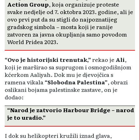
Action Group
, koja organizuje proteste
svake nedjelje od 7. oktobra 2023. godine, ali je
ovo prvi put da su stigli do najpoznatijeg
gradskog simbola – mosta koji je ranije
zatvoren za javna okupljanja samo povodom
World Pridea 2023.
“Ovo je historijski trenutak,”
rekao je
Ali
,
koji je marširao sa suprugom i osmogodišnjom
kćerkom Aaliyah. Dok mu je djevojčica s
ramena vikala
“Slobodna Palestina”
, obrazi
oslikani bojama palestinske zastave, on je
dodao:
“Narod je zatvorio Harbour Bridge – narod
je to uradio.”
I dok su helikopteri kružili iznad glava,