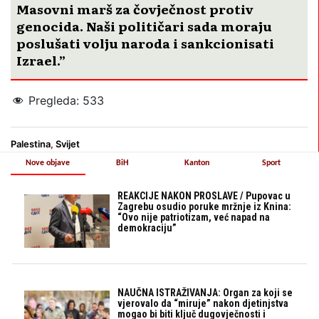
Masovni marš za čovječnost protiv
genocida. Naši političari sada moraju
poslušati volju naroda i sankcionisati
Izrael.”
Pregleda:
533
Palestina
,
Svijet
Nove objave
BiH
Kanton
Sport
REAKCIJE NAKON PROSLAVE / Pupovac u
Zagrebu osudio poruke mržnje iz Knina:
“Ovo nije patriotizam, već napad na
demokraciju”
NAUČNA ISTRAŽIVANJA: Organ za koji se
vjerovalo da “miruje” nakon djetinjstva
mogao bi biti ključ dugovječnosti i