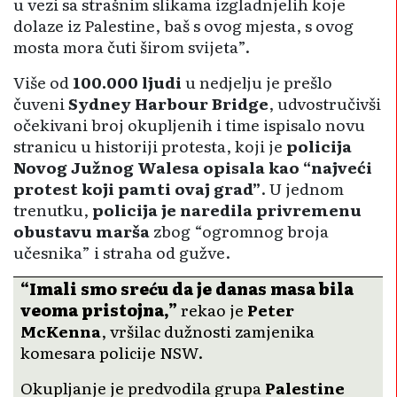
u vezi sa strašnim slikama izgladnjelih koje
dolaze iz Palestine, baš s ovog mjesta, s ovog
mosta mora čuti širom svijeta”.
Više od
100.000 ljudi
u nedjelju je prešlo
čuveni
Sydney Harbour Bridge
, udvostručivši
očekivani broj okupljenih i time ispisalo novu
stranicu u historiji protesta, koji je
policija
Novog Južnog Walesa opisala kao “najveći
protest koji pamti ovaj grad”
. U jednom
trenutku,
policija je naredila privremenu
obustavu marša
zbog “ogromnog broja
učesnika” i straha od gužve.
“Imali smo sreću da je danas masa bila
veoma pristojna,”
rekao je
Peter
McKenna
, vršilac dužnosti zamjenika
komesara policije NSW.
Okupljanje je predvodila grupa
Palestine