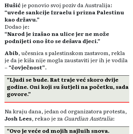
Hušić
je ponovio svoj poziv da Australija:
“uvede sankcije Izraelu i prizna Palestinu
kao državu.”
Dodao je:
“Narod je izašao na ulice jer ne može
podnijeti ono što se dešava djeci.”
Abib
, učesnica s palestinskom zastavom, rekla
je da je kiša nije mogla zaustaviti jer ih je vodila
–
“čovječnost”
.
“Ljudi se bude. Rat traje već skoro dvije
godine. Oni koji su šutjeli na početku, sada
govore.”
Na kraju dana, jedan od organizatora protesta,
Josh Lees
, rekao je za
Guardian Australia
:
“Ovo je veće od mojih najluđih snova.