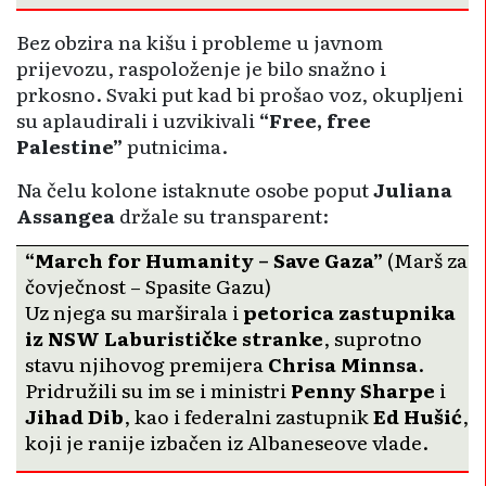
Bez obzira na kišu i probleme u javnom
prijevozu, raspoloženje je bilo snažno i
prkosno. Svaki put kad bi prošao voz, okupljeni
su aplaudirali i uzvikivali
“Free, free
Palestine”
putnicima.
Na čelu kolone istaknute osobe poput
Juliana
Assangea
držale su transparent:
“March for Humanity – Save Gaza”
(Marš za
čovječnost – Spasite Gazu)
Uz njega su marširala i
petorica zastupnika
iz NSW Laburističke stranke
, suprotno
stavu njihovog premijera
Chrisa Minnsa
.
Pridružili su im se i ministri
Penny Sharpe
i
Jihad Dib
, kao i federalni zastupnik
Ed Hušić
,
koji je ranije izbačen iz Albaneseove vlade.