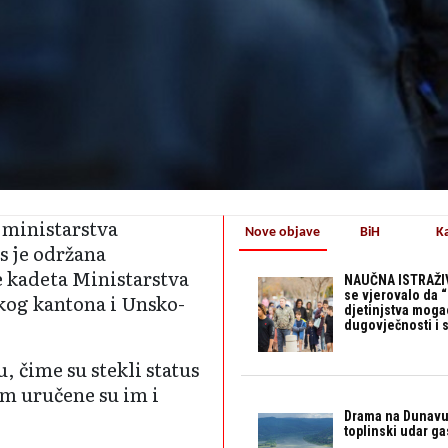
 ministarstva
Nove objave
BiH
K
s je održana
 kadeta Ministarstva
NAUČNA ISTRAŽIV
se vjerovalo da 
kog kantona i Unsko-
djetinjstva mogao 
dugovječnosti i 
, čime su stekli status
om uručene su im i
Drama na Dunavu:
toplinski udar g