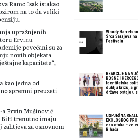
ova Ramo Isak istakao
bzirom na to da veliki
penziju.
anja upražnjenih
Woody Harrelson
Srca Sarajeva na 
ktoru Ervinu
Festivalu
ademije povećani su za
dnju novih objekata
eštajne kapacitete“,
REAKCIJE NA VUČ
BOSNE I HERCEGO
ja kao jedna od
Identitetska polit
dublju krizu, a 
puno spremni preuzeti
države ostaje u s
-a Ervin Mušinović
USPJEŠNA REALI
 u BiH trenutno imaju
EKOLOŠKOG PROJ
j zahtjeva za osnovnom
eko otoka – zele
Bihaća