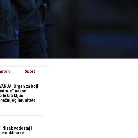
anton
Sport
ANJA: Organ za koji
“miruje” nakon
bi biti ključ
snažnijeg imuniteta
 Nizak vodostaj i
ase nuklearke