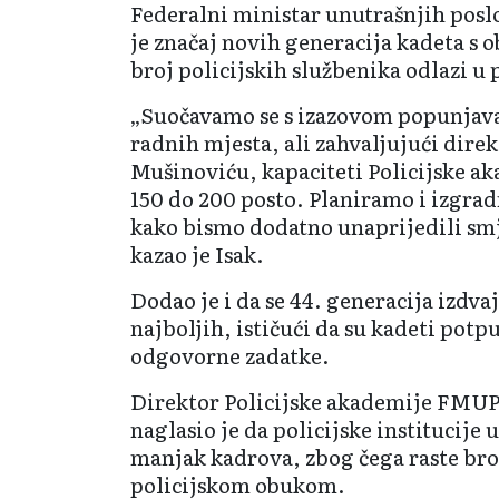
Federalni ministar unutrašnjih posl
je značaj novih generacija kadeta s o
broj policijskih službenika odlazi u 
„Suočavamo se s izazovom popunjav
radnih mjesta, ali zahvaljujući dire
Mušinoviću, kapaciteti Policijske ak
150 do 200 posto. Planiramo i izgra
kako bismo dodatno unaprijedili smj
kazao je Isak.
Dodao je i da se 44. generacija izdva
najboljih, ističući da su kadeti pot
odgovorne zadatke.
Direktor Policijske akademije FMUP
naglasio je da policijske institucije
manjak kadrova, zbog čega raste bro
policijskom obukom.