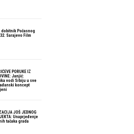
 dobitnik Počasnog
32. Sarajevo Film
IĆEVE PORUKE IZ
VINE: Janjić:
ika vodi Srbiju u sve
građanski koncept
jeni
ZACIJA JOŠ JEDNOG
EKTA: Unaprjeđenje
nih tačaka grada