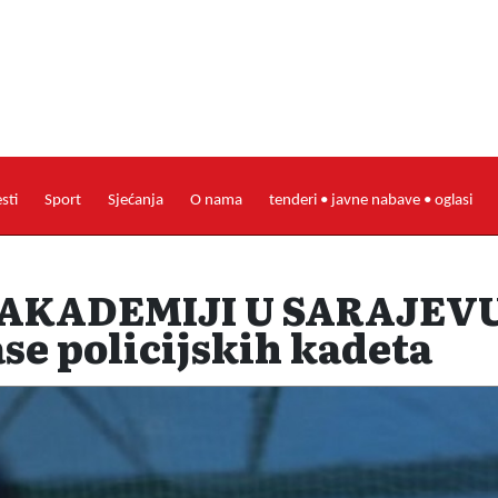
esti
Sport
Sjećanja
O nama
tenderi • javne nabave • oglasi
 AKADEMIJI U SARAJEVU
se policijskih kadeta