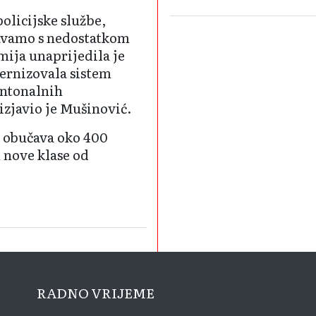
olicijske službe,
avamo s nedostatkom
mija unaprijedila je
ernizovala sistem
antonalnih
izjavio je Mušinović.
i obučava oko 400
 nove klase od
RADNO VRIJEME