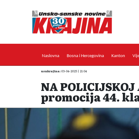
Naslovna
Bosna i Hercegovina
Kanton
Vij
usnkrajina:
03-04-2025 | 21:04
NA POLICIJSKOJ
promocija 44. kla