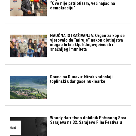
“Ovo nije patriotizam, već napad na
demokraciju”
NAUČNA ISTRAŽIVANJA: Organ za koji se
vjerovalo da “miruje” nakon djetinjstva
mogao bi biti ključ dugovječnosti i
snažnijeg imuniteta
Drama na Dunavu: Nizak vodostaj i
toplinski udar gase nuklearke
Woody Harrelson dobitnik Počasnog Srca
Sarajeva na 32. Sarajevo Film Festivalu