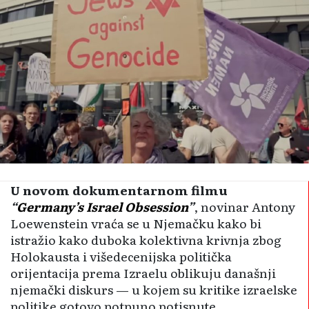
U novom dokumentarnom filmu
“
Germany’s Israel Obsession
”
, novinar Antony
Loewenstein vraća se u Njemačku kako bi
istražio kako duboka kolektivna krivnja zbog
Holokausta i višedecenijska politička
orijentacija prema Izraelu oblikuju današnji
njemački diskurs — u kojem su kritike izraelske
politike gotovo potpuno potisnute.