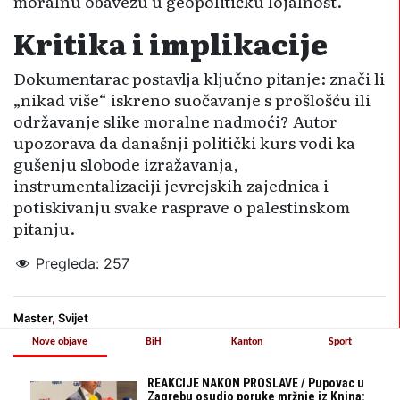
moralnu obavezu u geopolitičku lojalnost.
Kritika i implikacije
Dokumentarac postavlja ključno pitanje: znači li
„nikad više“ iskreno suočavanje s prošlošću ili
održavanje slike moralne nadmoći? Autor
upozorava da današnji politički kurs vodi ka
gušenju slobode izražavanja,
instrumentalizaciji jevrejskih zajednica i
potiskivanju svake rasprave o palestinskom
pitanju.
Pregleda:
257
Master
,
Svijet
Nove objave
BiH
Kanton
Sport
REAKCIJE NAKON PROSLAVE / Pupovac u
Zagrebu osudio poruke mržnje iz Knina: