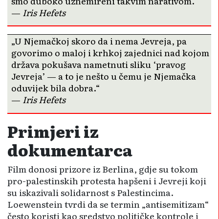
smo duboko uznemireni takvim narativom.“
—
Iris Hefets
„U Njemačkoj skoro da i nema Jevreja, pa
govorimo o maloj i krhkoj zajednici nad kojom
država pokušava nametnuti sliku ‘pravog
Jevreja’ — a to je nešto u čemu je Njemačka
oduvijek bila dobra.“
—
Iris Hefets
Primjeri iz
dokumentarca
Film donosi prizore iz Berlina, gdje su tokom
pro-palestinskih protesta hapšeni i Jevreji koji
su iskazivali solidarnost s Palestincima.
Loewenstein tvrdi da se termin „antisemitizam“
često koristi kao sredstvo političke kontrole i