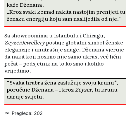
kaže Dženana.
„Kroz svaki komad nakita nastojim prenijeti tu
žensku energiju koju sam naslijedila od nje.“
Sa showroomima u Istanbulu i Chicagu,
ZeyzerJewellery
postaje globalni simbol ženske
elegancije i unutrašnje snage. Dženana vjeruje
da nakit koji nosimo nije samo ukras, već lični
pečat – podsjetnik na to ko smo i koliko
vrijedimo.
“Svaka hrabra žena zaslužuje svoju krunu“,
poručuje Dženana – i kroz
Zeyzer
, tu krunu
daruje svijetu.
Pregleda:
202
moda
nakit