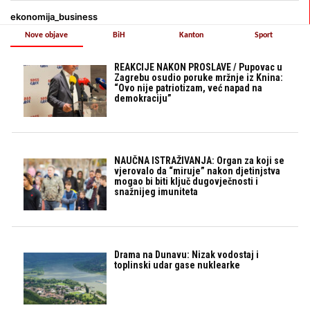
ekonomija_business
Nove objave
BiH
Kanton
Sport
REAKCIJE NAKON PROSLAVE / Pupovac u
Zagrebu osudio poruke mržnje iz Knina:
“Ovo nije patriotizam, već napad na
demokraciju”
NAUČNA ISTRAŽIVANJA: Organ za koji se
vjerovalo da “miruje” nakon djetinjstva
mogao bi biti ključ dugovječnosti i
snažnijeg imuniteta
Drama na Dunavu: Nizak vodostaj i
toplinski udar gase nuklearke