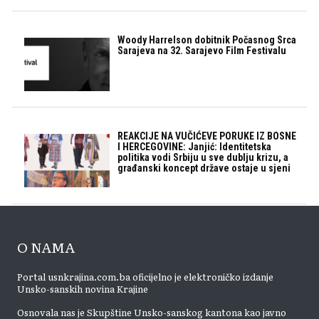
Woody Harrelson dobitnik Počasnog Srca
Sarajeva na 32. Sarajevo Film Festivalu
REAKCIJE NA VUČIĆEVE PORUKE IZ BOSNE
I HERCEGOVINE: Janjić: Identitetska
politika vodi Srbiju u sve dublju krizu, a
građanski koncept države ostaje u sjeni
O NAMA
Portal usnkrajina.com.ba oficijelno je elektroničko izdanje
Unsko-sanskih novina Krajine
Osnovala nas je Skupštine Unsko-sanskog kantona kao javno