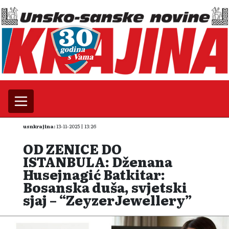
usnkrajina:
13-11-2025 | 13:26
OD ZENICE DO
ISTANBULA: Dženana
Husejnagić Batkitar:
Bosanska duša, svjetski
sjaj – “ZeyzerJewellery”