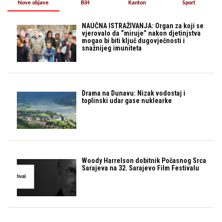
Nove objave
BiH
Kanton
Sport
NAUČNA ISTRAŽIVANJA: Organ za koji se
vjerovalo da “miruje” nakon djetinjstva
mogao bi biti ključ dugovječnosti i
snažnijeg imuniteta
Drama na Dunavu: Nizak vodostaj i
toplinski udar gase nuklearke
Woody Harrelson dobitnik Počasnog Srca
Sarajeva na 32. Sarajevo Film Festivalu