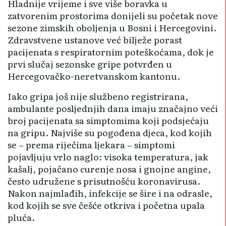
Hladnije vrijeme i sve više boravka u
zatvorenim prostorima donijeli su početak nove
sezone zimskih oboljenja u Bosni i Hercegovini.
Zdravstvene ustanove već bilježe porast
pacijenata s respiratornim poteškoćama, dok je
prvi slučaj sezonske gripe potvrđen u
Hercegovačko-neretvanskom kantonu.
Iako gripa još nije službeno registrirana,
ambulante posljednjih dana imaju značajno veći
broj pacijenata sa simptomima koji podsjećaju
na gripu. Najviše su pogođena djeca, kod kojih
se – prema riječima ljekara – simptomi
pojavljuju vrlo naglo: visoka temperatura, jak
kašalj, pojačano curenje nosa i gnojne angine,
često udružene s prisutnošću koronavirusa.
Nakon najmlađih, infekcije se šire i na odrasle,
kod kojih se sve češće otkriva i početna upala
pluća.