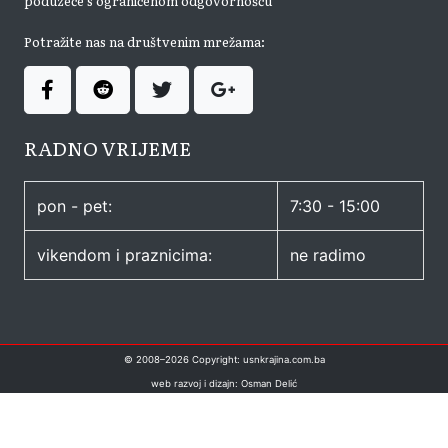
poduzeće s ograničenom odgovornošću
Potražite nas na društvenim mrežama:
RADNO VRIJEME
pon - pet:
7:30 - 15:00
vikendom i praznicima:
ne radimo
© 2008–
2026
Copyright: usnkrajina.com.ba
web razvoj i dizajn: Osman Delić