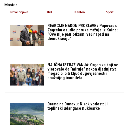
Master
Nove objave
BiH
Kanton
Sport
REAKCIJE NAKON PROSLAVE / Pupovac u
Zagrebu osudio poruke mržnje iz Knina:
“Ovo nije patriotizam, već napad na
demokraciju”
NAUČNA ISTRAŽIVANJA: Organ za koji se
vjerovalo da “miruje” nakon djetinjstva
mogao bi biti ključ dugovječnosti i
snažnijeg imuniteta
Drama na Dunavu: Nizak vodostaj i
toplinski udar gase nuklearke