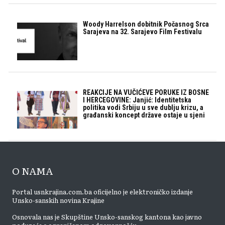
Woody Harrelson dobitnik Počasnog Srca
Sarajeva na 32. Sarajevo Film Festivalu
REAKCIJE NA VUČIĆEVE PORUKE IZ BOSNE
I HERCEGOVINE: Janjić: Identitetska
politika vodi Srbiju u sve dublju krizu, a
građanski koncept države ostaje u sjeni
O NAMA
Portal usnkrajina.com.ba oficijelno je elektroničko izdanje
Unsko-sanskih novina Krajine
Osnovala nas je Skupštine Unsko-sanskog kantona kao javno