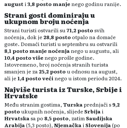
august
i
3,8 posto manje
nego godinu ranije.
Strani gosti dominiraju u
ukupnom broju noćenja
Strani turisti ostvarili su
71,2 posto
svih
noćenja, dok je
28,8 posto
otpalo na domaće
goste. Domaći turisti u septembru su ostvarili
8,1 posto manje noćenja
nego u augustu, ali
10,4 posto više
nego prošle godine.
Istovremeno, broj noćenja stranih turista
smanjen je za
25,2 posto
u odnosu na august,
ali je
1,4 posto veći
nego u istom periodu 2024.
Najviše turista iz Turske, Srbije i
Hrvatske
Među stranim gostima,
Turska
prednjači s
9,2
posto
ukupnih noćenja, slijede
Srbija
i
Hrvatska
sa po
8,5 posto
, zatim
Saudijska
Arabija
(5,3 posto),
Njemačka
i
Slovenija
(po