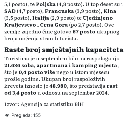
5,1 posto), te
Poljska
(4,8 posto). U top deset su i
SAD
(4,7 posto),
Francuska
(3,9 posto),
Kina
(3,5 posto),
Italija
(2,9 posto) te
Ujedinjeno
Kraljevstvo
i
Crna Gora
(po 2,7 posto). Ove
zemlje zajedno čine gotovo
67 posto
ukupnog
broja noćenja stranih turista.
Raste broj smještajnih kapaciteta
Turistima je u septembru bilo na raspolaganju
21.636 soba, apartmana i kamping mjesta
,
što je
0,4 posto više
nego u istom mjesecu
prošle godine. Ukupan broj raspoloživih
kreveta iznosio je
48.980
, što predstavlja
rast
od 3,4 posto
u odnosu na septembar 2024.
Izvor: Agencija za statistiku BiH
Pregleda:
155