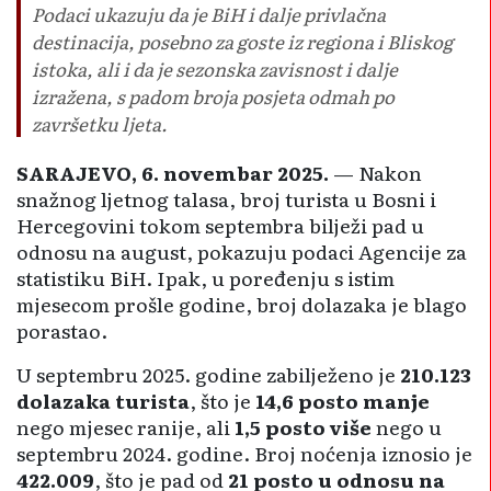
Podaci ukazuju da je BiH i dalje privlačna
destinacija, posebno za goste iz regiona i Bliskog
istoka, ali i da je sezonska zavisnost i dalje
izražena, s padom broja posjeta odmah po
završetku ljeta.
SARAJEVO, 6. novembar 2025.
— Nakon
snažnog ljetnog talasa, broj turista u Bosni i
Hercegovini tokom septembra bilježi pad u
odnosu na august, pokazuju podaci Agencije za
statistiku BiH. Ipak, u poređenju s istim
mjesecom prošle godine, broj dolazaka je blago
porastao.
U septembru 2025. godine zabilježeno je
210.123
dolazaka turista
, što je
14,6 posto manje
nego mjesec ranije, ali
1,5 posto više
nego u
septembru 2024. godine. Broj noćenja iznosio je
422.009
, što je pad od
21 posto u odnosu na