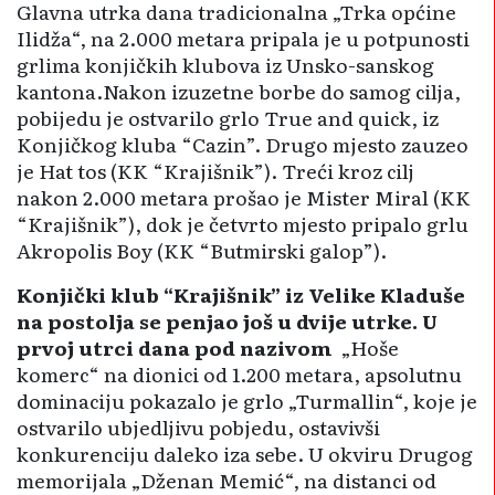
Glavna utrka dana tradicionalna „Trka općine
Ilidža“, na 2.000 metara pripala je u potpunosti
grlima konjičkih klubova iz Unsko-sanskog
kantona.Nakon izuzetne borbe do samog cilja,
pobijedu je ostvarilo grlo True and quick, iz
Konjičkog kluba “Cazin”. Drugo mjesto zauzeo
je Hat tos (KK “Krajišnik”). Treći kroz cilj
nakon 2.000 metara prošao je Mister Miral (KK
“Krajišnik”), dok je četvrto mjesto pripalo grlu
Akropolis Boy (KK “Butmirski galop”).
Konjički klub “Krajišnik” iz Velike Kladuše
na postolja se penjao još u dvije utrke. U
prvoj utrci dana pod nazivom
„Hoše
komerc“ na dionici od 1.200 metara, apsolutnu
dominaciju pokazalo je grlo „Turmallin“, koje je
ostvarilo ubjedljivu pobjedu, ostavivši
konkurenciju daleko iza sebe. U okviru Drugog
memorijala „Dženan Memić“, na distanci od