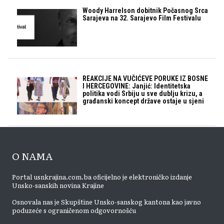
Woody Harrelson dobitnik Počasnog Srca
Sarajeva na 32. Sarajevo Film Festivalu
REAKCIJE NA VUČIĆEVE PORUKE IZ BOSNE
I HERCEGOVINE: Janjić: Identitetska
politika vodi Srbiju u sve dublju krizu, a
građanski koncept države ostaje u sjeni
O NAMA
Portal usnkrajina.com.ba oficijelno je elektroničko izdanje
Unsko-sanskih novina Krajine
Osnovala nas je Skupštine Unsko-sanskog kantona kao javno
poduzeće s ograničenom odgovornošću