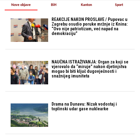
Nove objave
BiH
Kanton
Sport
REAKCIJE NAKON PROSLAVE / Pupovac u
Zagrebu osudio poruke mržnje iz Knina:
“Ovo nije patriotizam, već napad na
demokraciju”
NAUČNA ISTRAŽIVANJA: Organ za koji se
vjerovalo da “miruje” nakon djetinjstva
mogao bi biti ključ dugovječnosti i
snažnijeg imuniteta
Drama na Dunavu: Nizak vodostaj i
toplinski udar gase nuklearke