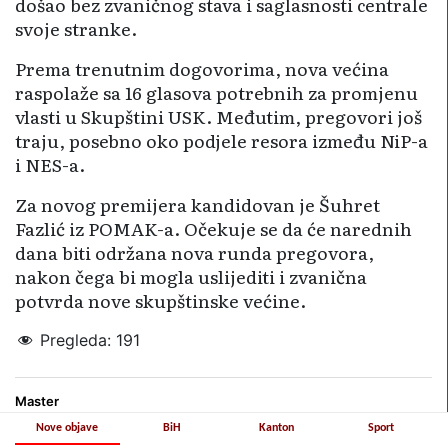
došao bez zvaničnog stava i saglasnosti centrale
svoje stranke.
Prema trenutnim dogovorima, nova većina
raspolaže sa 16 glasova potrebnih za promjenu
vlasti u Skupštini USK. Međutim, pregovori još
traju, posebno oko podjele resora između NiP-a
i NES-a.
Za novog premijera kandidovan je Šuhret
Fazlić iz POMAK-a. Očekuje se da će narednih
dana biti održana nova runda pregovora,
nakon čega bi mogla uslijediti i zvanična
potvrda nove skupštinske većine.
Pregleda:
191
Master
Nove objave
BiH
Kanton
Sport