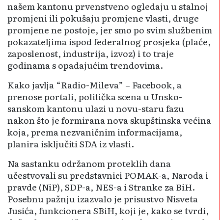
našem kantonu prvenstveno ogledaju u stalnoj
promjeni ili pokušaju promjene vlasti, druge
promjene ne postoje, jer smo po svim službenim
pokazateljima ispod federalnog prosjeka (plaće,
zaposlenost, industrija, izvoz) i to traje
godinama s opadajućim trendovima.
Kako javlja “Radio-Mileva” – Facebook, a
prenose portali, politička scena u Unsko-
sanskom kantonu ulazi u novu-staru fazu
nakon što je formirana nova skupštinska većina
koja, prema nezvaničnim informacijama,
planira isključiti SDA iz vlasti.
Na sastanku održanom proteklih dana
učestvovali su predstavnici POMAK-a, Naroda i
pravde (NiP), SDP-a, NES-a i Stranke za BiH.
Posebnu pažnju izazvalo je prisustvo Nisveta
Jusića, funkcionera SBiH, koji je, kako se tvrdi,