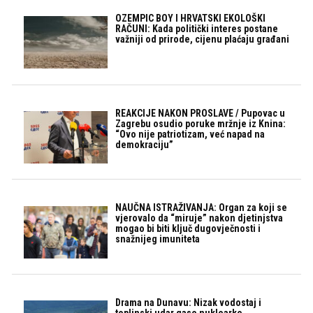
OZEMPIC BOY I HRVATSKI EKOLOŠKI
RAČUNI: Kada politički interes postane
važniji od prirode, cijenu plaćaju građani
REAKCIJE NAKON PROSLAVE / Pupovac u
Zagrebu osudio poruke mržnje iz Knina:
“Ovo nije patriotizam, već napad na
demokraciju”
NAUČNA ISTRAŽIVANJA: Organ za koji se
vjerovalo da “miruje” nakon djetinjstva
mogao bi biti ključ dugovječnosti i
snažnijeg imuniteta
Drama na Dunavu: Nizak vodostaj i