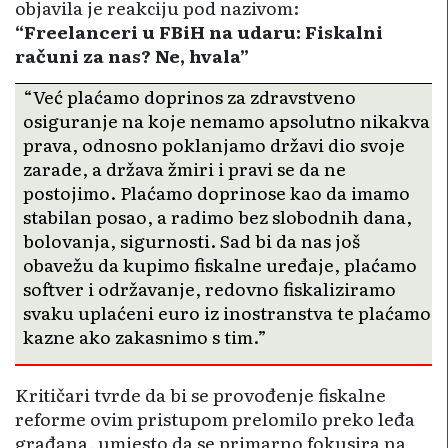
objavila je reakciju pod nazivom:
“Freelanceri u FBiH na udaru: Fiskalni
računi za nas? Ne, hvala”
“Već plaćamo doprinos za zdravstveno
osiguranje na koje nemamo apsolutno nikakva
prava, odnosno poklanjamo državi dio svoje
zarade, a država žmiri i pravi se da ne
postojimo. Plaćamo doprinose kao da imamo
stabilan posao, a radimo bez slobodnih dana,
bolovanja, sigurnosti. Sad bi da nas još
obavežu da kupimo fiskalne uređaje, plaćamo
softver i održavanje, redovno fiskaliziramo
svaku uplaćeni euro iz inostranstva te plaćamo
kazne ako zakasnimo s tim.”
Kritičari tvrde da bi se provođenje fiskalne
reforme ovim pristupom prelomilo preko leđa
građana, umjesto da se primarno fokusira na