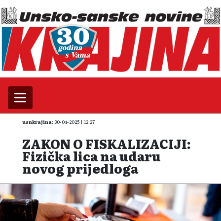
usnkrajina:
30-04-2025 | 12:27
ZAKON O FISKALIZACIJI:
Fizička lica na udaru
novog prijedloga