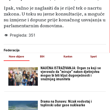
Ipak, važno je naglasiti da je riječ tek o nacrtu
zakona. U toku su javne konsultacije, a moguće
su izmjene i dopune prije konačnog usvajanja u
parlamentarnim domovima.
Pregleda:
351
Federacija
Nove objave
BiH
Kanton
Sport
NAUČNA ISTRAŽIVANJA: Organ za koji se
vjerovalo da “miruje” nakon djetinjstva
mogao bi biti ključ dugovječnosti i
snažnijeg imuniteta
Drama na Dunavu: Nizak vodostaj i
toplinski udar gase nuklearke