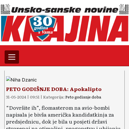
PETO GODIŠNJE DOBA: Apokalipto
31-05-2024 | 09:51 | Kategorija:
Peto godisnje doba
“Dovršite ih”, flomasterom na avio-bombi
napisala je bivša američka kandidatkinja za
predsjednicu, dok je bila u posjeti državi
stvorenoj na otimačini, progonstvu i ubijanju.