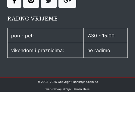
RADNO VRIJEME
pon - pet:
7:30 - 15:00
vikendom i praznicima:
ne radimo
© 2008–
2026
Copyright: usnkrajina.com.ba
web razvoj i dizajn: Osman Delić