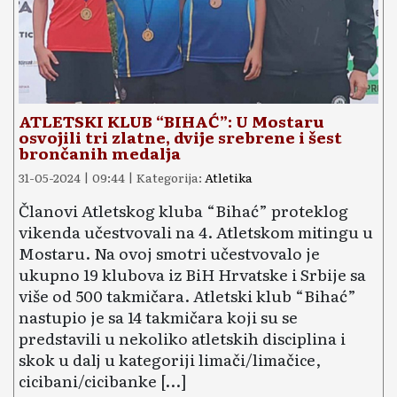
ATLETSKI KLUB “BIHAĆ”: U Mostaru
osvojili tri zlatne, dvije srebrene i šest
brončanih medalja
31-05-2024 | 09:44 | Kategorija:
Atletika
Članovi Atletskog kluba “Bihać” proteklog
vikenda učestvovali na 4. Atletskom mitingu u
Mostaru. Na ovoj smotri učestvovalo je
ukupno 19 klubova iz BiH Hrvatske i Srbije sa
više od 500 takmičara. Atletski klub “Bihać”
nastupio je sa 14 takmičara koji su se
predstavili u nekoliko atletskih disciplina i
skok u dalj u kategoriji limači/limačice,
cicibani/cicibanke […]