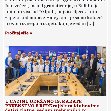
Iste večeri, usljed granatiranja, u Rafahu je
ubijeno više od 70 ljudi, najviše djece. I nije
zapelo kod mutave Haley, ona je samo kotačić
u ovom svirepom svijetu koji je žedan […]
Pročitaj više »
U CAZINU ODRŽANO 19. KARATE
PRVENSTVO F BiH:Krajiškim klubovima
četiri zlatne, sedam srebrenih i 12