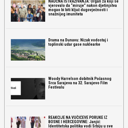
NAUČNA ISTRAŽIVANJA: Organ za koji se
vjerovalo da “miruje” nakon djetinjstva
mogao bi biti ključ dugovječnosti i
snažnijeg imuniteta
Drama na Dunavu: Nizak vodostaj i
toplinski udar gase nuklearke
Woody Harrelson dobitnik Počasnog
Srca Sarajeva na 32. Sarajevo Film
Festivalu
REAKCIJE NA VUČIĆEVE PORUKE IZ
BOSNE I HERCEGOVINE: Janjić:
Identitetska politika vodi Srbiju u sve