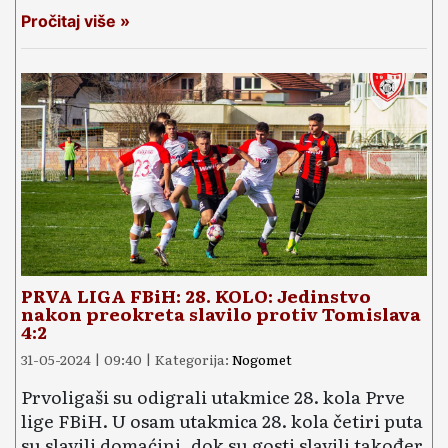
Pročitaj više »
PRVA LIGA FBiH: 28. KOLO: Jedinstvo
nakon preokreta slavilo protiv Tomislava
4:2
31-05-2024 | 09:40 | Kategorija:
Nogomet
Prvoligaši su odigrali utakmice 28. kola Prve
lige FBiH. U osam utakmica 28. kola četiri puta
su slavili domaćini, dok su gosti slavili također