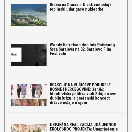
Drama na Dunavu: Nizak vodostaj i
toplinski udar gase nuklearke
Woody Harrelson dobitnik Počasnog
Srca Sarajeva na 32. Sarajevo Film
Festivalu
REAKCIJE NA VUČIĆEVE PORUKE IZ
BOSNE I HERCEGOVINE: Janjić:
Identitetska politika vodi Srbiju u sve
dublju krizu, a građanski koncept
države ostaje u sjeni
USPJEŠNA REALIZACIJA JOŠ JEDNOG
EKOLOŠKOG PROJEKTA: Unaprjeđenje