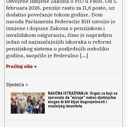
Usvojene izmjene Zakona o PIO u FBiH. Od 5.
februara 2026. penzije rastu za 11,6 posto, uz
dodatno povećanje tokom godine. Dom
naroda Parlamenta Federacije BiH usvojio je
izmjene i dopune Zakona o penzijskom i
invalidskom osiguranju, čime je napravljen
jedan od najznačajnijih iskoraka u reformi
penzijskog sistema u posljednjih nekoliko
godina, saopćilo je Federalno […]
Pročitaj više »
Sljedeća »
NAUČNA ISTRAŽIVANJA: Organ za koji se
vjerovalo da “miruje” nakon djetinjstva
mogao bi biti ključ dugovječnosti i
snažnijeg imuniteta