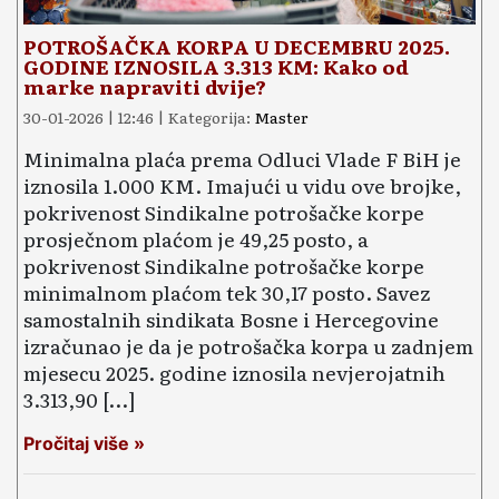
POTROŠAČKA KORPA U DECEMBRU 2025.
GODINE IZNOSILA 3.313 KM: Kako od
marke napraviti dvije?
30-01-2026 | 12:46 | Kategorija:
Master
Minimalna plaća prema Odluci Vlade F BiH je
iznosila 1.000 KM. Imajući u vidu ove brojke,
pokri­ve­nost Sindikalne potrošačke korpe
prosječnom plaćom je 49,25 posto, a
pokrivenost Sindi­kalne potrošačke korpe
minimalnom plaćom tek 30,17 posto. Savez
samostalnih si­ndikata Bosne i He­rce­govine
izračunao je da je potrošačka korpa u zadnjem
mjesecu 2025. godi­ne iznosila nevjerojatnih
3.313,90 […]
Pročitaj više »