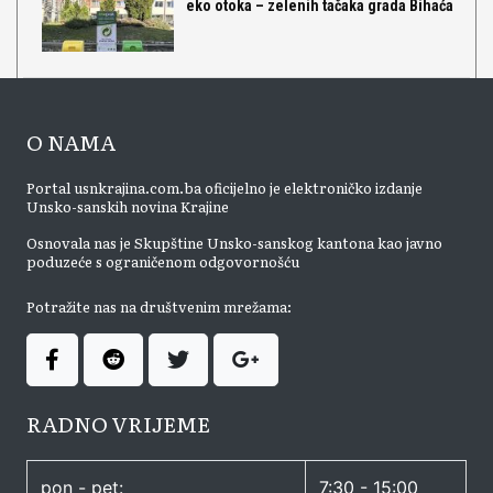
eko otoka – zelenih tačaka grada Bihaća
O NAMA
Portal usnkrajina.com.ba oficijelno je elektroničko izdanje
Unsko-sanskih novina Krajine
Osnovala nas je Skupštine Unsko-sanskog kantona kao javno
poduzeće s ograničenom odgovornošću
Potražite nas na društvenim mrežama:
RADNO VRIJEME
pon - pet:
7:30 - 15:00