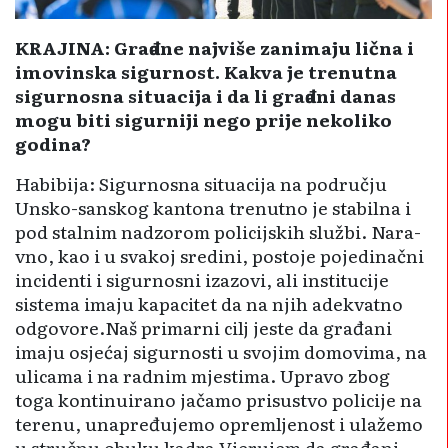
KRAJINA: Građane najviše zanimaju lična i
imovinska sigurnost. Kakva je trenutna
sigurnosna situacija i da li građani danas
mogu biti sigurniji nego prije nekoliko
godina?
Habibija: Sigurnosna situacija na području
Unsko-sanskog kantona trenutno je stabilna i
pod stalnim nadzorom policijskih službi. Nara­
vno, kao i u svakoj sredini, postoje pojedinačni
incidenti i sigurnosni izazovi, ali institucije
sistema imaju kapacitet da na njih adekvatno
odgovore.Naš primarni cilj jeste da građani
imaju osjećaj sigurnosti u svojim domovima, na
ulicama i na radnim mjestima. Upravo zbog
toga kontinuirano jačamo prisustvo policije na
terenu, unapređujemo opremljenost i ulažemo
u stručnu obuku kadra.Vjerujem da građani