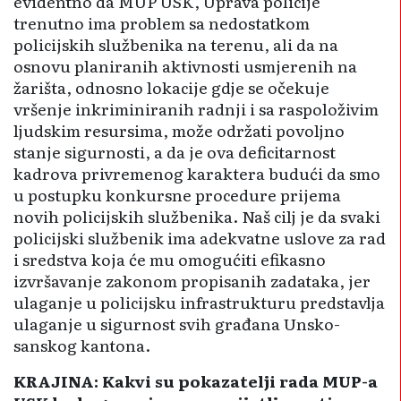
evidentno da MUP USK, Uprava policije
trenutno ima problem sa nedosta­tkom
policijskih službenika na terenu, ali da na
osnovu planiranih aktivnosti usmjerenih na
žarišta, odnosno lokacije gdje se očekuje
vršenje inkriminiranih radnji i sa raspoloživim
ljudskim resursima, može održati povoljno
stanje sigurnosti, a da je ova deficitarnost
kadrova privremenog karaktera budući da smo
u postupku konku­rsne procedure prijema
novih policijskih službenika. Naš cilj je da svaki
policijski službenik ima adekvatne uslove za rad
i sredstva koja će mu omogućiti efikasno
izvršavanje zakonom propisanih zadata­ka, jer
ulaganje u policijsku infrastrukturu predstavlja
ulaganje u sigurnost svih građana Unsko-
sanskog kantona.
KRAJINA: Kakvi su pokazatelji rada MUP-a