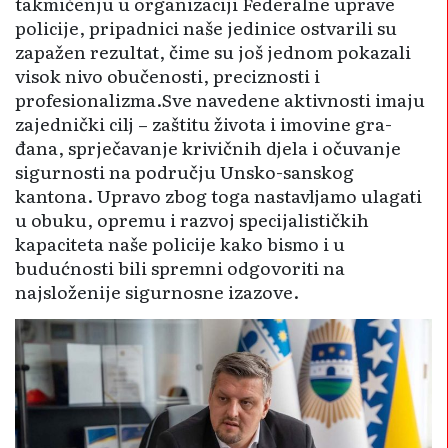
takmičenju u organizaciji Federalne uprave
policije, pripadnici naše jedinice ostvarili su
zapa­žen rezultat, čime su još jednom pokazali
visok nivo obučenosti, preciznosti i
profesionalizma.Sve navedene aktivnosti imaju
zajedni­čki cilj – zaštitu života i imovine gra­
đana, sprječavanje krivičnih djela i očuvanje
sigurnosti na području Unsko-sanskog
kantona. Upravo zbog toga nastavljamo ulagati
u obuku, opremu i razvoj specijali­stičkih
kapaciteta naše policije kako bismo i u
budućnosti bili spremni odgovoriti na
najsloženije sigurno­sne izazove.