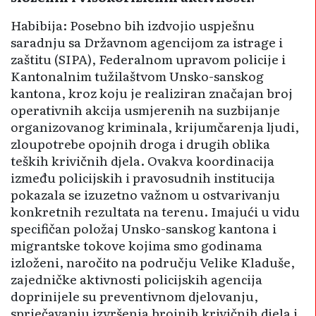
Habibija: Posebno bih izdvojio uspješnu
saradnju sa Državnom agencijom za istrage i
zaštitu (SIPA), Federalnom upravom policije i
Kantonalnim tužilaštvom Unsko-sanskog
kantona, kroz koju je realiziran značajan broj
operativnih akcija usmjerenih na suzbijanje
organizovanog kriminala, krijumčarenja ljudi,
zloupotrebe opojnih droga i drugih oblika
teških krivičnih djela. Ovakva koordinacija
između policijskih i pravosudnih institucija
pokazala se izuzetno važnom u ostvarivanju
konkretnih rezultata na terenu. Imajući u vidu
specifičan položaj Unsko-sanskog kantona i
migra­ntske tokove kojima smo godinama
izloženi, naročito na području Velike Kladuše,
zajedničke akti­vnosti policijskih agencija
doprinijele su preventivnom djelovanju,
sprječavanju izvršenja brojnih kri­vičnih djela i