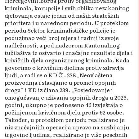
Hercegovini.Borba protiv organizovanog
kriminala, korupcije i svih oblika nezakonitog
djelovanja ostaje jedan od naših stra­teških
prioriteta i u narednom periodu. U proteklom
periodu Sektor kriminalističke policije je
poduzimao veći broj mjera i radnji iz svoje
nadležnosti, a pod nadzorom Ka­ntonalnog
tužilaštva te ostvario i značajne rezultate djela i
krivičnih djela organiziranog kriminala. Kada
govorimo o krivičnim djelima protiv zdravlja
ljudi, a radi se o KD Čl. 238 „Neovlaštena
proizvodnja i stavljanje u promet opojnih
droga“ i KD iz člana 239. „Posjedovanje i
omogućavanje uživanja opojnih droga u 2025.
godini, ukupno je podne­seno 46 izvještaja o
počinje­nom krivičnom djelu protiv 62 osobe.
Također, u proteklom periodu realizirano je
niz značajnijih operacija upravo na suzbijanju
trgovine ljudima, realizirano je više posebnih