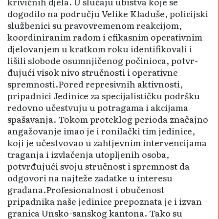
krivičnih djela. U slučaju ubistva koje se
dogodilo na području Velike Kladuše, policijski
službenici su pravovremenom reakcijom,
koordiniranim radom i efikasnim operativnim
djelovanjem u kratkom roku identifikovali i
lišili slobode osumnjičenog počinioca, potvr­
đujući visok nivo stručnosti i operativne
spremnosti.Pored represivnih aktivnosti,
pripadnici Jedinice za specijalističku podršku
redovno učestvuju u potragama i akcijama
spašavanja. Tokom proteklog perioda značajno
angažovanje imao je i ronilački tim jedinice,
koji je učestvovao u zahtjevnim intervencijama
traganja i izvlačenja utopljenih osoba,
potvrđujući svoju stručnost i spremnost da
odgovori na najteže zadatke u interesu
građana.Profesionalnost i obuče­nost
pripadnika naše jedinice prepoznata je i izvan
granica Unsko-sanskog kantona. Tako su