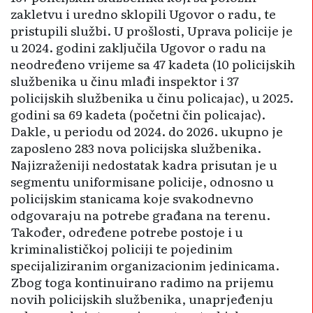
zakletvu i uredno sklopili Ugovor o radu, te
pristupili službi. U prošlosti, Uprava policije je
u 2024. godini zaključila Ugovor o radu na
neodređeno vrijeme sa 47 kadeta (10 policijskih
službenika u činu mlađi inspektor i 37
policijskih službenika u činu policajac), u 2025.
godini sa 69 kadeta (početni čin policajac).
Dakle, u periodu od 2024. do 2026. ukupno je
zaposleno 283 nova policijska službenika.
Najizraženiji nedostatak kadra pri­sutan je u
segmentu uniformisane policije, odnosno u
policijskim sta­ni­cama koje svakodnevno
odgovaraju na potrebe građana na terenu.
Također, određene potrebe postoje i u
kriminalističkoj policiji te pojedinim
specijaliziranim organizacionim jedinicama.
Zbog toga kontinuirano radimo na prijemu
novih policijskih službenika, una­prje­đenju