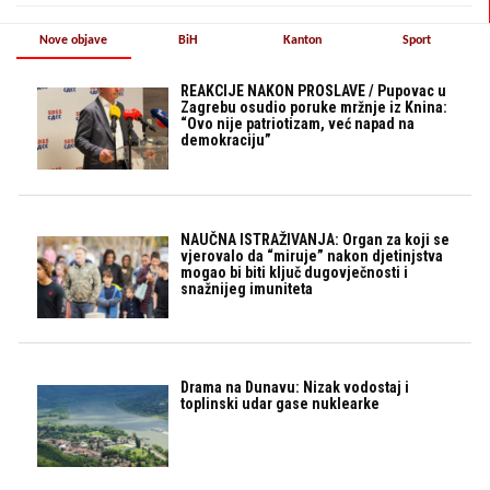
Nove objave
BiH
Kanton
Sport
REAKCIJE NAKON PROSLAVE / Pupovac u
Zagrebu osudio poruke mržnje iz Knina:
“Ovo nije patriotizam, već napad na
demokraciju”
NAUČNA ISTRAŽIVANJA: Organ za koji se
vjerovalo da “miruje” nakon djetinjstva
mogao bi biti ključ dugovječnosti i
snažnijeg imuniteta
Drama na Dunavu: Nizak vodostaj i
toplinski udar gase nuklearke