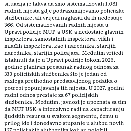
situacija je takva da smo sistematizovali 1.081
radnih mjesta gdje podrazumijevamo policijske
službenike, ali vrijedi naglasiti da ih nedostaje
366. Od sistematizovanih radnih mjesta u
Upravi policije MUP-a USK-a nedostaje glavnih
inspektora, samostalnih inspektora, viših i
mlađih inspektora, kao i narednika, starijih
nare­dnika, starijih policajaca. Međutim vrijedi
istaknuti da je u Upravi policije tokom 2026.
godine planiran prestanak radnog odnosa za
339 policijskih službenika što je jedan od
razloga prethodno predstavljenog podatka o
potrebi popunjavanja tih mjesta. U 2027. godini
radni odnos prestaje za 67 policijskih
službenika. Međutim, javnost je upoznata sa tim
da MUP USK-a intenzivno radi na kapacitiranju
ljudskih resursa u svakom segmentu, čemu u
prilog ide i donedavno stupanje u službu novih
167 policijskih službenika koji su položili