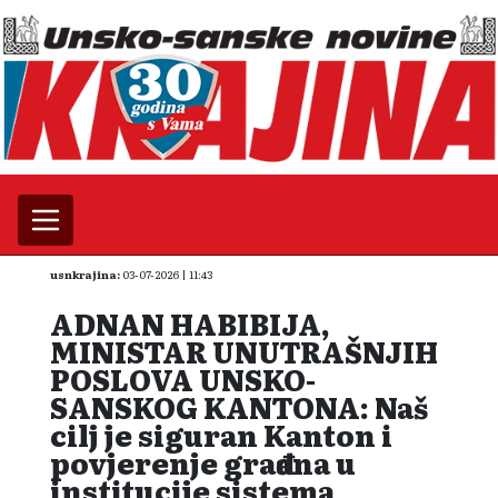
usnkrajina:
03-07-2026 | 11:43
ADNAN HABIBIJA,
MINISTAR UNUTRAŠNJIH
POSLOVA UNSKO-
SANSKOG KANTONA: Naš
cilj je siguran Kanton i
povje­renje građana u
institucije sistema