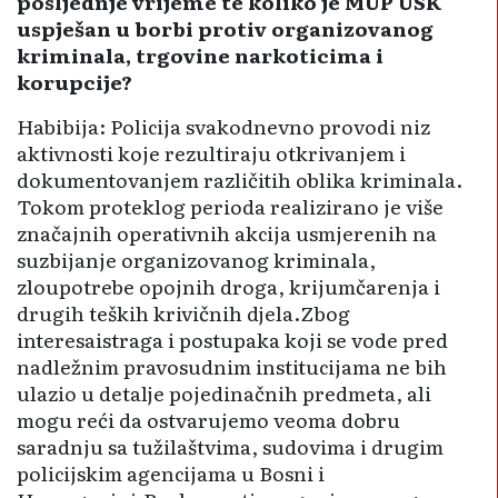
posljednje vrijeme te koliko je MUP USK
uspješan u borbi protiv organizovanog
kriminala, trgovine narkoticima i
korupcije?
Habibija: Policija svakodnevno provodi niz
aktivnosti koje rezultiraju otkrivanjem i
dokumentovanjem različitih oblika kriminala.
To­kom proteklog perioda realizirano je više
značajnih operativnih akcija usmjerenih na
suzbijanje organizovanog kriminala,
zloupotrebe opojnih droga, krijumčarenja i
drugih teških krivičnih djela.Zbog
interesaistraga i postupaka koji se vode pred
nadležnim pravosudnim institucijama ne bih
ulazio u detalje poje­dinačnih predmeta, ali
mogu reći da ostvarujemo veoma dobru
saradnju sa tužilaštvima, sudovima i drugim
policijskim agencijama u Bosni i