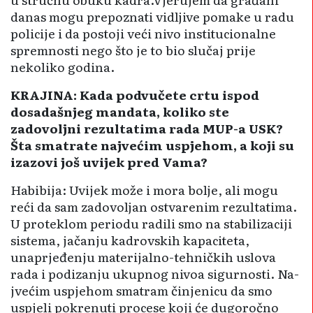
danas mogu prepoznati vidljive pomake u radu
policije i da postoji veći nivo institucionalne
spremnosti nego što je to bio slučaj prije
nekoliko godina.
KRAJINA: Kada podvučete crtu ispod
dosadašnjeg mandata, koliko ste
zadovoljni rezultatima rada MUP-a USK?
Šta smatrate najvećim uspjehom, a koji su
izazovi još uvijek pred Vama?
Habibija: Uvijek može i mora bolje, ali mogu
reći da sam zadovo­ljan ostvarenim rezultatima.
U proteklom periodu radili smo na stabilizaciji
sistema, jačanju kadrovskih kapaciteta,
unaprjeđenju materijalno-tehničkih uslova
rada i podi­zanju ukupnog nivoa sigurnosti. Na­
jvećim uspjehom smatram činjenicu da smo
uspjeli pokrenuti procese koji će dugoročno