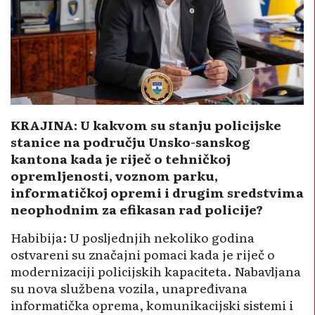
KRAJINA: U kakvom su stanju policijske
stanice na području Unsko-sanskog
kantona kada je riječ o tehničkoj
opremljenosti, voznom parku,
informatičkoj opremi i drugim sredstvima
neophodnim za efikasan rad policije?
Habibija: U posljednjih nekoliko godina
ostvareni su značajni po­maci kada je riječ o
modernizaciji policijskih kapaciteta. Nabavljana
su nova službena vozila, unapre­đivana
informatička oprema, ko­munikacijski sistemi i