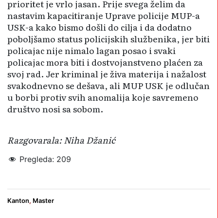
prioritet je vrlo jasan. Prije svega želim da
nastavim kapa­citiranje Uprave policije MUP-a
USK-a kako bismo došli do cilja i da dodatno
poboljšamo status policijskih službenika, jer biti
policajac nije nimalo lagan posao i svaki
policajac mora biti i dostvojanstveno plaćen za
svoj rad. Jer kriminal je živa materija i nažalost
svakodnevno se dešava, ali MUP USK je odlučan
u borbi protiv svih anomalija koje savremeno
društvo nosi sa sobom.
Razgovarala: Niha Džanić
Pregleda:
209
Habibija
Ministarstvo unutrašnjih poslova USK
policija
Kanton
,
Master