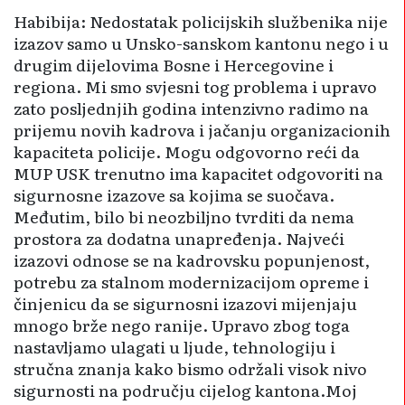
Habibija: Nedostatak policijskih slu­žbenika nije
izazov samo u Unsko-sanskom kantonu nego i u
drugim dijelovima Bosne i Herce­govine i
regiona. Mi smo svjesni tog problema i upravo
zato posljednjih godina intenzivno radimo na
prijemu novih kadrova i jačanju organizacionih
kapaciteta policije. Mogu odgovorno reći da
MUP USK trenutno ima kapacitet odgovoriti na
sigurnosne izazove sa kojima se suočava.
Međutim, bilo bi neozbiljno tvrditi da nema
prostora za dodatna unapređenja. Najveći
izazovi odnose se na kadro­vsku popunjenost,
potrebu za sta­lnom modernizacijom opreme i
činjenicu da se sigurnosni izazovi mijenjaju
mnogo brže nego ranije. Upravo zbog toga
nastavljamo ulagati u ljude, tehnologiju i
stručna znanja kako bismo održali visok nivo
sigurnosti na području cijelog kantona.Moj