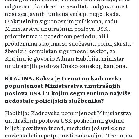
odgovore i konkretne rezultate, odgovornost
nosilaca javnih funkcija veća je nego ikada.
O aktuelnim sigurnosnim prilika­ma, radu
Ministarstva unutrašnjih poslova USK,
prioritetima u nare­dnom periodu, ali i
problemima s kojima se suočavaju policijski slu­
žbenici i kompletan sigurnosni sektor, za
Krajinu je govorio Adnan Ha­bibija, ministar
unutrašnjih po­slova Unsko-sanskog kantona.
KRAJINA: Kakva je trenutno kadrovska
popunjenost Ministarstva unutrašnjih
poslova USK i u kojim segmentima najviše
nedostaje policijskih službenika?
Habibija: Kadrovska popunjenost Ministarstva
unutrašnjih poslova USK posljednjih godina
bilježi pozitivan trend, međutim još uvijek ne
možemo biti u potpunosti zadovoljni. Trenutna