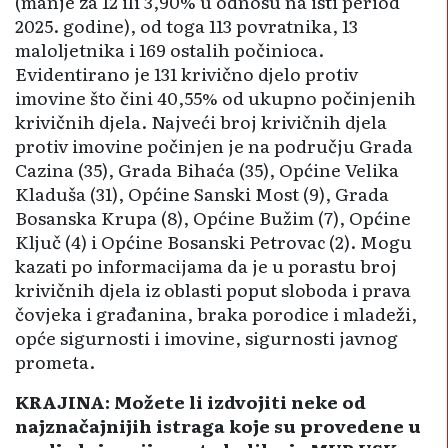
(manje za 12 ili 3,90% u odnosu na isti period
2025. godine), od toga 113 povratnika, 13
maloljetnika i 169 ostalih počini­oca.
Evidentirano je 131 krivično djelo protiv
imovine što čini 40,55% od ukupno počinjenih
kri­vi­čnih djela. Najveći broj krivičnih djela
protiv imovine počinjen je na području Grada
Cazina (35), Grada Bihaća (35), Općine Velika
Kladuša (31), Općine Sanski Most (9), Grada
Bosanska Krupa (8), Općine Bužim (7), Općine
Ključ (4) i Općine Bosanski Petrovac (2). Mogu
kazati po informacijama da je u porastu broj
krivičnih djela iz oblasti poput sloboda i prava
čovjeka i građanina, braka poro­dice i mladeži,
opće sigurnosti i imovine, sigurnosti javnog
pro­meta.
KRAJINA: Možete li izdvojiti neke od
najznačajnijih istraga koje su provedene u