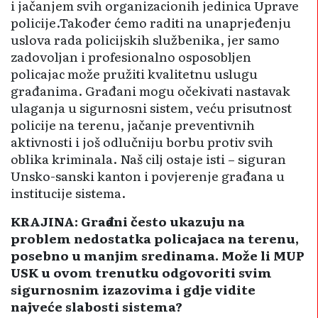
i jačanjem svih organizacionih jedi­nica Uprave
policije.Također ćemo raditi na unaprjeđenju
uslova rada policijskih službenika, jer samo
zadovoljan i profesionalno osposo­bljen
policajac može pružiti kvali­tetnu uslugu
građanima. Građani mogu očekivati nastavak
ulaganja u sigurnosni sistem, veću prisutnost
policije na terenu, jačanje preventivnih
aktivnosti i još odlučniju borbu protiv svih
oblika kriminala. Naš cilj ostaje isti – siguran
Unsko-sanski kanton i povjerenje građana u
institucije sistema.
KRAJINA: Građani često ukazuju na
problem nedostatka policajaca na terenu,
posebno u manjim sredinama. Može li MUP
USK u ovom trenutku odgovoriti svim
sigurnosnim izazovima i gdje vidite
najveće slabosti sistema?