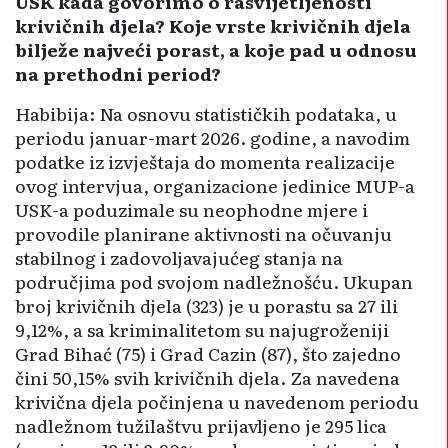
USK kada govorimo o rasvijetljenosti
krivičnih djela? Koje vrste krivičnih djela
bilježe najveći porast, a koje pad u odnosu
na prethodni period?
Habibija: Na osnovu statističkih podataka, u
periodu januar-mart 2026. godine, a navodim
podatke iz izvještaja do momenta realizacije
ovog intervjua, organizacione je­dinice MUP-a
USK-a poduzimale su neophodne mjere i
provodile planirane aktivnosti na očuvanju
stabilnog i zadovoljavajućeg stanja na
područjima pod svojom nadle­žnošću. Ukupan
broj krivičnih djela (323) je u porastu sa 27 ili
9,12%, a sa kriminalitetom su najugroženiji
Grad Bihać (75) i Grad Cazin (87), što zajedno
čini 50,15% svih krivi­čnih djela. Za navedena
krivična djela počinjena u navedenom periodu
nadležnom tužilaštvu prijavljeno je 295 lica