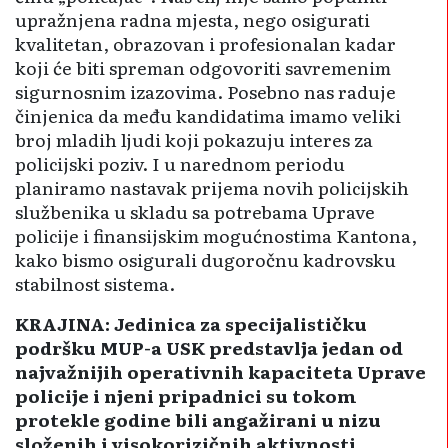
upražnjena radna mjesta, nego osigurati
kvalitetan, obrazovan i profesionalan kadar
koji će biti spreman odgovoriti savremenim
sigurnosnim izazovima. Posebno nas raduje
činjenica da među kandidatima imamo veliki
broj mladih ljudi koji pokazuju interes za
policijski poziv. I u narednom periodu
planiramo nastavak prijema novih policijskih
službenika u skladu sa potrebama Uprave
policije i finansijskim mo­gu­ćnostima Kantona,
kako bismo osigurali dugoročnu kadro­vsku
stabi­l­­nost sistema.
KRAJINA: Jedinica za specijalističku
podršku MUP-a USK predstavlja jedan od
najvažnijih operativnih kapaciteta Uprave
policije i njeni pripadnici su tokom
protekle godine bili angažirani u nizu
složenih i visokorizičnih aktivnosti.