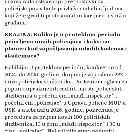
uslova rada i stvaranju pretpostavki da
policijski poziv bude privlačan mladim ljudima
koji žele graditi profesionalnu karijeru u službi
građana.
KRAJINA: Koliko je u proteklom periodu
primljeno novih policajaca i kakvi su
planovi kod zapošljavanja mladih kadrova i
akademaca?
Habibija: U proteklom periodu, konkretno od
2024. do 2026. go­dine ukupno je zaposleno 283
nova policijska službenika. Po Javnom oglasu za
popunu upražnjenih radnih mjesta policijskih
službenika u početni čin „mlađi inspektor“ i
početni čin „policajac“ u Upravu policije MUP-a
USK-a u februaru 2026. godine, pokrenuta je
procedura za prijem novih 100 policijskih
službenika, 10 u činu „mlađi inspektor“ i 90 u
činu „policajac“. Naš cilj nije samo popuniti