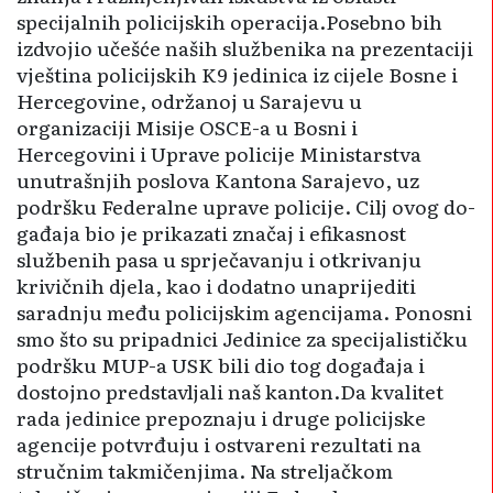
specijalnih policijskih operacija.Posebno bih
izdvojio učešće naših službenika na prezentaciji
vještina policijskih K9 jedinica iz cijele Bosne i
Herce­govine, održanoj u Sarajevu u
organizaciji Misije OSCE-a u Bosni i
Hercegovini i Uprave policije Mi­ni­starstva
unutrašnjih poslova Ka­ntona Sarajevo, uz
podršku Fede­ralne uprave policije. Cilj ovog do­
gađaja bio je prikazati značaj i efika­­snost
službenih pasa u sprje­čavanju i otkrivanju
krivičnih djela, kao i dodatno unaprijediti
saradnju među policijskim agencijama. Po­no­sni
smo što su pripadnici Jedi­nice za specijalističku
podršku MUP-a USK bili dio tog događaja i
dostojno predstavljali naš kanton.Da kvalitet
rada jedinice prepoznaju i druge policijske
agencije potvrđuju i ostvareni rezultati na
stručnim takmičenjima. Na strelja­čkom