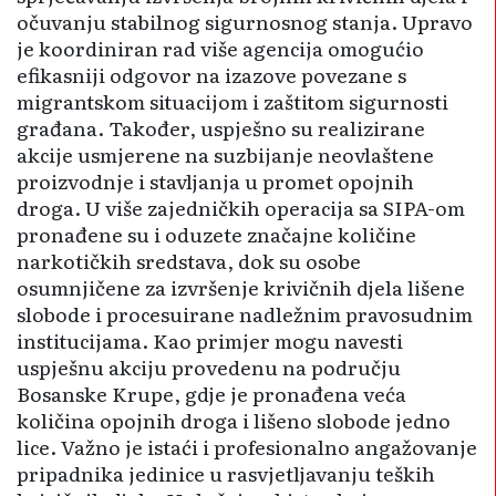
očuvanju stabilnog sigurnosnog stanja. Upravo
je koordiniran rad više agencija omo­gućio
efikasniji odgovor na izazove povezane s
migrantskom situacijom i zaštitom sigurnosti
građa­na. Također, uspješno su realizirane
akcije usmjerene na suzbijanje neovlaštene
proizvodnje i stavljanja u promet opojnih
droga. U više zajedničkih operacija sa SIPA-om
pronađene su i oduzete značajne količine
narkotičkih sredstava, dok su osobe
osumnjičene za izvršenje krivičnih djela lišene
slobode i procesuirane nadležnim pravosudnim
institucijama. Kao primjer mogu navesti
uspješnu akciju provedenu na području
Bosanske Krupe, gdje je pronađena veća
količina opojnih droga i lišeno slobode jedno
lice. Važno je istaći i profesionalno angažovanje
pripadnika jedinice u rasvjetljavanju teških