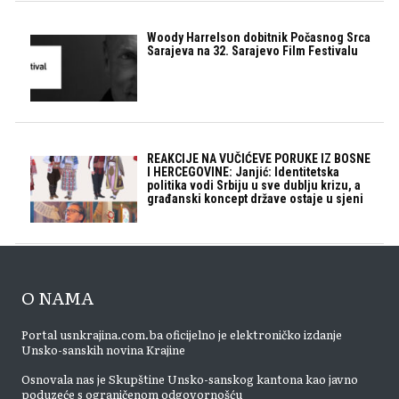
Woody Harrelson dobitnik Počasnog Srca
Sarajeva na 32. Sarajevo Film Festivalu
REAKCIJE NA VUČIĆEVE PORUKE IZ BOSNE
I HERCEGOVINE: Janjić: Identitetska
politika vodi Srbiju u sve dublju krizu, a
građanski koncept države ostaje u sjeni
O NAMA
Portal usnkrajina.com.ba oficijelno je elektroničko izdanje
Unsko-sanskih novina Krajine
Osnovala nas je Skupštine Unsko-sanskog kantona kao javno
poduzeće s ograničenom odgovornošću