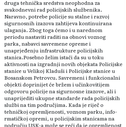
druga tehni­čka sredstva neophodna za
svakodnevni rad policijskih službenika.
Naravno, potrebe policije su stalne i razvoj
sigurnosnih izazova zahtijeva kontinuirana
ulaganja. Zbog toga ćemo i u narednom
periodu nastaviti raditi na obnovi voznog
parka, nabavci savremene opreme i
unaprjeđenju infrastrukture policijskih
stanica.Posebno želim istaći da su u toku
aktivnosti na izgradnji novih objekata Policijske
stanice u Velikoj Kladuši i Policijske stanice u
Bosanskom Petrovcu. Savremeni i funkcionalni
objekti doprinijet će bržem i učinkovitijem
odgovoru policije na sigurnosne izazove, ali i
unaprijediti ukupne standarde rada policijskih
službi na tim podru­čjima. Kada je riječ o
tehničkoj opremljenosti, voznom parku, info­
rmatičkoj opremi, u policijskim stanicama na
području USK-a može se reći da je opremljenost