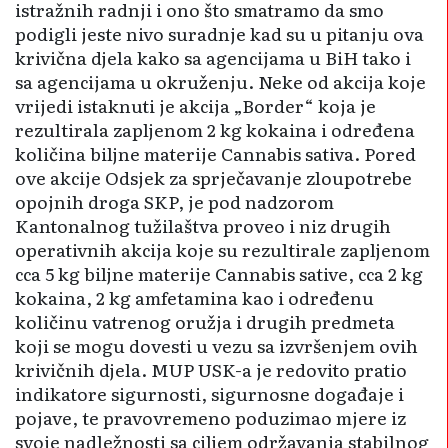
istražnih radnji i ono što smatramo da smo
podigli jeste nivo suradnje kad su u pitanju ova
krivična djela kako sa agencijama u BiH tako i
sa agencijama u okru­ženju. Neke od akcija koje
vrijedi istaknuti je akcija „Border“ koja je
rezultirala zapljenom 2 kg kokaina i određena
količina biljne materije Cannabis sativa. Pored
ove akcije Odsjek za sprječavanje zloupo­trebe
opojnih droga SKP, je pod nadzorom
Kantonalnog tužilaštva proveo i niz drugih
operativnih akcija koje su rezultirale zapljenom
cca 5 kg biljne materije Cannabis sative, cca 2 kg
kokaina, 2 kg amfetamina kao i određenu
količinu vatrenog oružja i drugih predmeta
koji se mogu dovesti u vezu sa izvršenjem ovih
krivičnih djela. MUP USK-a je redovito pratio
indikatore sigurnosti, sigurnosne događaje i
pojave, te pra­vovre­meno poduzimao mjere iz
svoje nadležnosti sa ciljem održavanja stabilnog