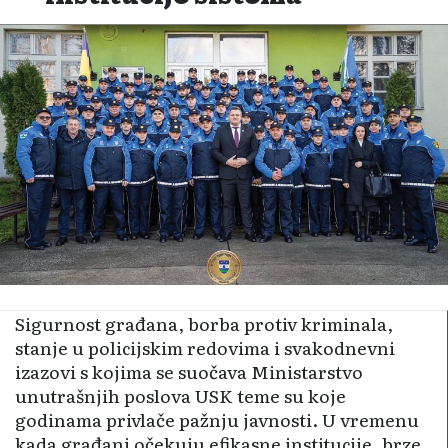
Sigurnost građana, borba protiv kriminala,
stanje u policijskim redovima i sva­kodnevni
izazovi s koji­ma se suočava Ministarstvo
unutrašnjih poslova USK teme su koje
godinama privlače pažnju javnosti. U vremenu
kada građani očekuju efikasne institucije, brze