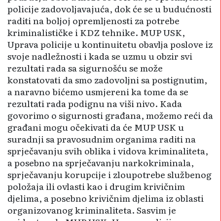
policije zadovoljavajuća, dok će se u budućnosti
raditi na boljoj opre­mljenosti za potrebe
krimina­lističke i KDZ tehnike. MUP USK,
Uprava policije u kontinuitetu oba­vlja poslove iz
svoje nadležnosti i kada se uzmu u obzir svi
rezultati rada sa sigurnošću se može
konstatovati da smo zadovoljni sa posti­gnutim,
a naravno bićemo usmjereni ka tome da se
rezultati rada podignu na viši nivo. Kada
govorimo o sigurnosti građana, možemo reći da
građani mogu očekivati da će MUP USK u
suradnji sa pravosudnim organima raditi na
sprje­čavanju svih oblika i vidova kriminaliteta,
a posebno na sprječavanju narkokriminala,
sprječavanju koru­pcije i zloupotrebe službenog
polo­žaja ili ovlasti kao i drugim krivi­čnim
djelima, a posebno krivičnim djelima iz oblasti
organizovanog kriminaliteta. Sasvim je