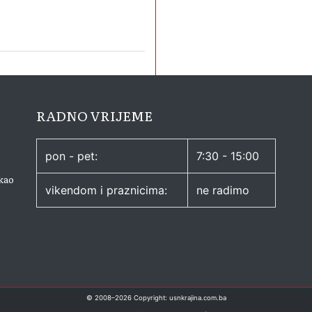
RADNO VRIJEME
pon - pet:
7:30 - 15:00
kao
vikendom i praznicima:
ne radimo
© 2008–
2026
Copyright: usnkrajina.com.ba