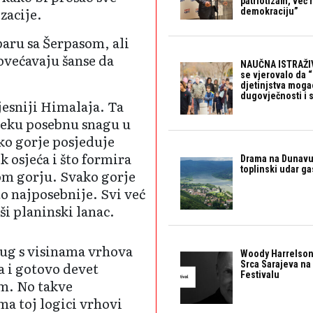
patriotizam, već
zacije.
demokraciju”
paru sa Šerpasom, ali
ovećavaju šanse da
NAUČNA ISTRAŽIV
se vjerovalo da 
djetinjstva mogao 
dugovječnosti i 
jesniji Himalaja. Ta
neku posebnu snagu u
ako gorje posjeduje
k osjeća i što formira
Drama na Dunavu:
toplinski udar g
 tom gorju. Svako gorje
o najposebnije. Svi već
ši planinski lanac.
ug s visinama vrhova
Woody Harrelson
a i gotovo devet
Srca Sarajeva na 
Festivalu
m. No takve
ma toj logici vrhovi