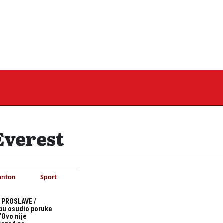
Everest
anton
Sport
 PROSLAVE /
bu osudio poruke
“Ovo nije