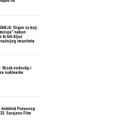
 napad na
ANJA: Organ za koji
“miruje” nakon
bi biti ključ
snažnijeg imuniteta
 Nizak vodostaj i
ase nuklearke
 dobitnik Počasnog
32. Sarajevo Film