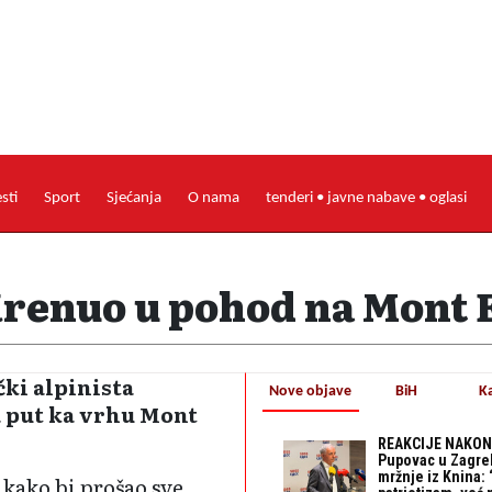
esti
Sport
Sjećanja
O nama
tenderi • javne nabave • oglasi
Krenuo u pohod na Mont 
ki alpinista
Nove objave
BiH
K
a put ka vrhu Mont
REAKCIJE NAKON
Pupovac u Zagre
mržnje iz Knina: 
 kako bi prošao sve