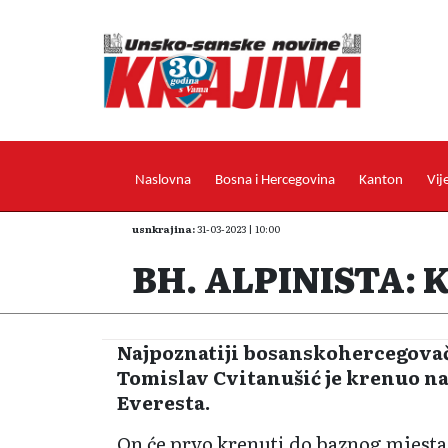
Naslovna
Bosna i Hercegovina
Kanton
Vij
usnkrajina:
31-03-2023 | 10:00
BH. ALPINISTA: 
Najpoznatiji bosanskohercegovač
Tomislav Cvitanušić je krenuo n
Everesta.
On će prvo krenuti do baznog mjesta