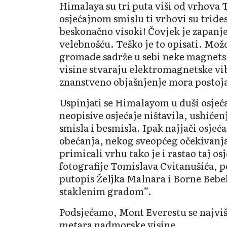
Himalaya su tri puta viši od vrhova 
osjećajnom smislu ti vrhovi su trides
beskonačno visoki! Čovjek je zapanj
velebnošću. Teško je to opisati. Mož
gromade sadrže u sebi neke magnets
visine stvaraju elektromagnetske vi
znanstveno objašnjenje mora postoj
Uspinjati se Himalayom u duši osjeć
neopisive osjećaje ništavila, ushićen
smisla i besmisla. Ipak najjači osjeća
obećanja, nekog sveopćeg očekivanj
primicali vrhu tako je i rastao taj osj
fotografije Tomislava Cvitanušića, p
putopis Željka Malnara i Borne Bebe
staklenim gradom”.
Podsjećamo, Mont Everestu se najviš
metara nadmorske visine.