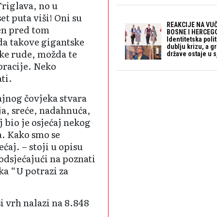
Triglava, no u
et puta viši! Oni su
REAKCIJE NA VUČ
en pred tom
BOSNE I HERCEGO
da takove gigantske
Identitetska polit
dublju krizu, a 
ke rude, možda te
države ostaje u s
bracije. Neko
ati.
ajnog čovjeka stvara
ja, sreće, nadahnuća,
j bio je osjećaj nekog
a. Kako smo se
ećaj. – stoji u opisu
odsjećajući na poznati
ka “U potrazi za
i vrh nalazi na 8.848