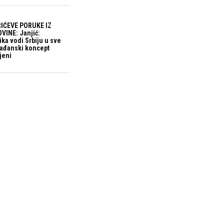
IĆEVE PORUKE IZ
VINE: Janjić:
ika vodi Srbiju u sve
građanski koncept
jeni