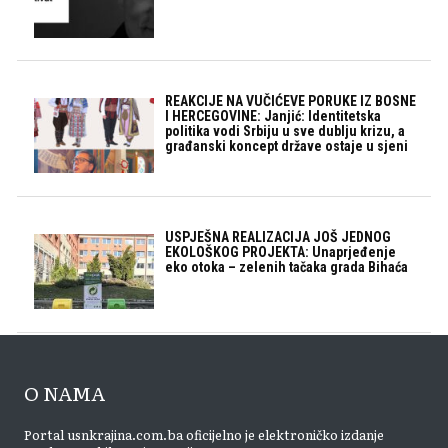
REAKCIJE NA VUČIĆEVE PORUKE IZ BOSNE
I HERCEGOVINE: Janjić: Identitetska
politika vodi Srbiju u sve dublju krizu, a
građanski koncept države ostaje u sjeni
USPJEŠNA REALIZACIJA JOŠ JEDNOG
EKOLOŠKOG PROJEKTA: Unaprjeđenje
eko otoka – zelenih tačaka grada Bihaća
O NAMA
Portal usnkrajina.com.ba oficijelno je elektroničko izdanje