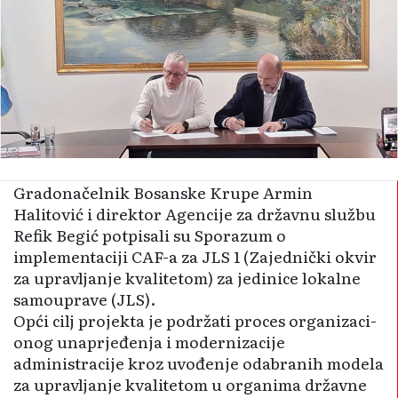
Grado­načelnik Bosa­nske Krupe Armin
Halitović i direktor Agencije za drža­vnu službu
Refik Begić potpisali su Spora­zum o
implementaciji CAF-a za JLS 1 (Zajednički okvir
za upra­vljanje kvalitetom) za jedinice lokalne
samouprave (JLS).
Opći cilj projekta je podržati proces organizaci­
onog unaprjeđenja i modernizacije
administracije kroz uvođenje odabranih mo­dela
za upravljanje kvalitetom u organima državne