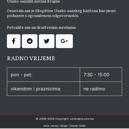
Unsko-sanskih novina Krajine
Osnovala nas je Skupštine Unsko-sanskog kantona kao javno
poduzeće s ograničenom odgovornošću
Potražite nas na društvenim mrežama:
RADNO VRIJEME
pon - pet:
7:30 - 15:00
vikendom i praznicima:
ne radimo
© 2008–
2026
Copyright: usnkrajina.com.ba
web razvoj i dizajn: Osman Delić