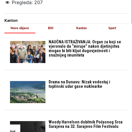
Pregleda:
207
Kanton
Nove objave
BiH
Kanton
Sport
NAUČNA ISTRAŽIVANJA: Organ za koji se
vjerovalo da “miruje” nakon djetinjstva
mogao bi biti ključ dugovječnosti i
snažnijeg imuniteta
Drama na Dunavu: Nizak vodostaj i
toplinski udar gase nuklearke
Woody Harrelson dobitnik Počasnog Srca
Sarajeva na 32. Sarajevo Film Festivalu