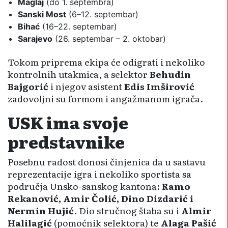
Maglaj
(do 1. septembra)
Sanski Most
(6–12. septembar)
Bihać
(16–22. septembar)
Sarajevo
(26. septembar – 2. oktobar)
Tokom priprema ekipa će odigrati i nekoliko
kontrolnih utakmica, a selektor
Behudin
Bajgorić
i njegov asistent
Edis Imširović
zadovoljni su formom i angažmanom igrača.
USK ima svoje
predstavnike
Posebnu radost donosi činjenica da u sastavu
reprezentacije igra i nekoliko sportista sa
područja Unsko-sanskog kantona:
Ramo
Rekanović, Amir Čolić, Dino Dizdarić i
Nermin Hujić
. Dio stručnog štaba su i
Almir
Halilagić
(pomoćnik selektora) te
Alaga Pašić