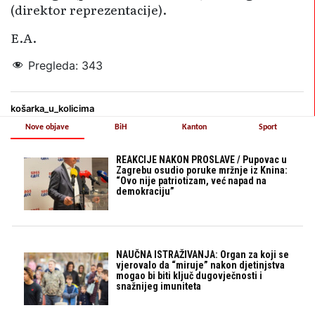
(direktor reprezentacije).
E.A.
Pregleda:
343
košarka_u_kolicima
Nove objave
BiH
Kanton
Sport
REAKCIJE NAKON PROSLAVE / Pupovac u
Zagrebu osudio poruke mržnje iz Knina:
“Ovo nije patriotizam, već napad na
demokraciju”
NAUČNA ISTRAŽIVANJA: Organ za koji se
vjerovalo da “miruje” nakon djetinjstva
mogao bi biti ključ dugovječnosti i
snažnijeg imuniteta