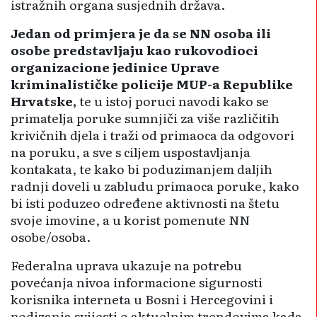
istražnih organa susjednih država.
Jedan od primjera je da se NN osoba ili
osobe predstavljaju kao rukovodioci
organizacione jedinice Uprave
kriminalističke policije MUP-a Republike
Hrvatske,
te u istoj poruci navodi kako se
primatelja poruke sumnjiči za više različitih
krivičnih djela i traži od primaoca da odgovori
na poruku, a sve s ciljem uspostavljanja
kontakata, te kako bi poduzimanjem daljih
radnji doveli u zabludu primaoca poruke, kako
bi isti poduzeo određene aktivnosti na štetu
svoje imovine, a u korist pomenute NN
osobe/osoba.
Federalna uprava ukazuje na potrebu
povećanja nivoa informacione sigurnosti
korisnika interneta u Bosni i Hercegovini i
podizanja svijesti o aktuelnim trendovima kada