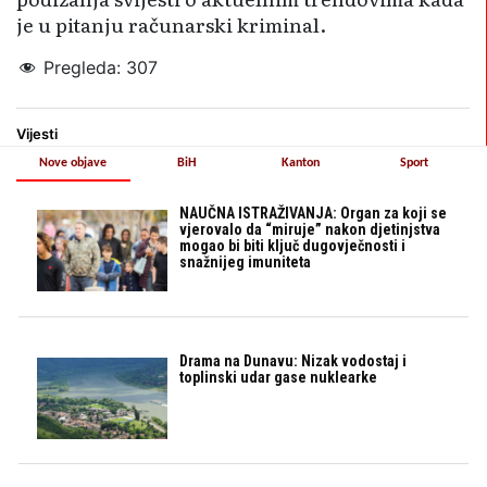
je u pitanju računarski kriminal.
Pregleda:
307
Vijesti
Nove objave
BiH
Kanton
Sport
NAUČNA ISTRAŽIVANJA: Organ za koji se
vjerovalo da “miruje” nakon djetinjstva
mogao bi biti ključ dugovječnosti i
snažnijeg imuniteta
Drama na Dunavu: Nizak vodostaj i
toplinski udar gase nuklearke