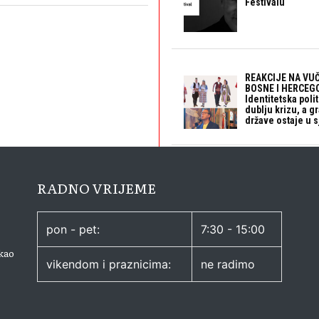
Festivalu
REAKCIJE NA VUČ
BOSNE I HERCEGO
Identitetska polit
dublju krizu, a 
države ostaje u s
RADNO VRIJEME
pon - pet:
7:30 - 15:00
kao
vikendom i praznicima:
ne radimo