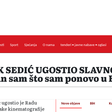
esti
Sport
Sjećanja
O nama
tenderi • javne nabave • oglasi
 SEDIĆ UGOSTIO SLAVN
an sam što sam ponovo u
 ugostio je Radu
Nove objave
BiH
K
dske kinematografije