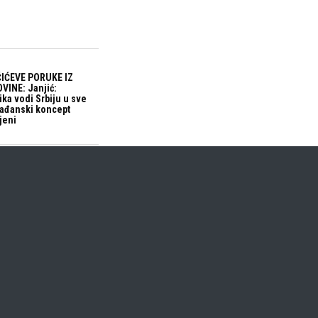
IĆEVE PORUKE IZ
VINE: Janjić:
ika vodi Srbiju u sve
građanski koncept
jeni