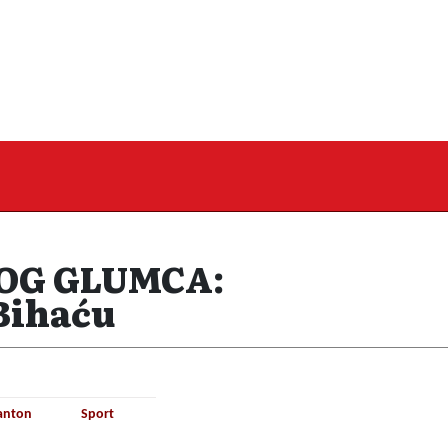
OG GLUMCA:
 Bihaću
anton
Sport