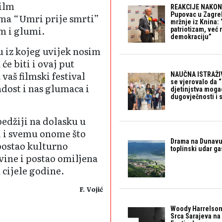
Film
REAKCIJE NAKON
Pupovac u Zagre
lma “Umri prije smrti”
mržnje iz Knina: 
m i glumi.
patriotizam, već
demokraciju”
 iz kojeg uvijek nosim
će biti i ovaj put
vaš filmski festival
NAUČNA ISTRAŽIV
se vjerovalo da 
adost i nas glumaca i
djetinjstva mogao 
dugovječnosti i 
edžiji na dolasku u
li i svemu onome što
Drama na Dunavu:
postao kulturno
toplinski udar g
vine i postao omiljena
 cijele godine.
F. Vojić
Woody Harrelson
Srca Sarajeva na 