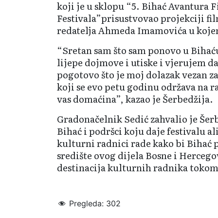
koji je u sklopu “5. Bihać Avantura 
Festivala”prisustvovao projekciji fi
redatelja Ahmeda Imamovića u koje
“Sretan sam što sam ponovo u Bihaću
lijepe dojmove i utiske i vjerujem da 
pogotovo što je moj dolazak vezan za 
koji se evo petu godinu održava na r
vas domaćina”, kazao je Šerbedžija.
Gradonačelnik Sedić zahvalio je Šerb
Bihać i podršci koju daje festivalu a
kulturni radnici rade kako bi Bihać 
središte ovog dijela Bosne i Hercego
destinacija kulturnih radnika tokom
Pregleda:
302