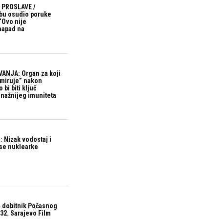
 PROSLAVE /
bu osudio poruke
“Ovo nije
 napad na
ANJA: Organ za koji
“miruje” nakon
bi biti ključ
snažnijeg imuniteta
 Nizak vodostaj i
ase nuklearke
 dobitnik Počasnog
32. Sarajevo Film