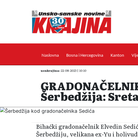
Naslovna
Bosna i Hercegovina
Kanton
Vij
usnkrajina:
22-08-2023 | 10:10
GRADONAČELNIK
Šerbedžija: Sret
Bihaćki gradonačelnik Elvedin Sedić
Šerbedžiju, velikana ex-Yu i holivu