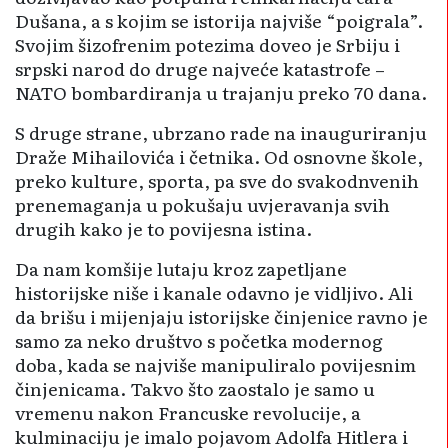
Dušana, a s kojim se istorija najviše “poigrala”.
Svojim šizofrenim potezima doveo je Srbiju i
srpski narod do druge najveće katastrofe –
NATO bombardiranja u trajanju preko 70 dana.
S druge strane, ubrzano rade na inauguriranju
Draže Mihailovića i četnika. Od osnovne škole,
preko kulture, sporta, pa sve do svakodnvenih
prenemaganja u pokušaju uvjeravanja svih
drugih kako je to povijesna istina.
Da nam komšije lutaju kroz zapetljane
historijske niše i kanale odavno je vidljivo. Ali
da brišu i mijenjaju istorijske činjenice ravno je
samo za neko društvo s početka modernog
doba, kada se najviše manipuliralo povijesnim
činjenicama. Takvo što zaostalo je samo u
vremenu nakon Francuske revolucije, a
kulminaciju je imalo pojavom Adolfa Hitlera i