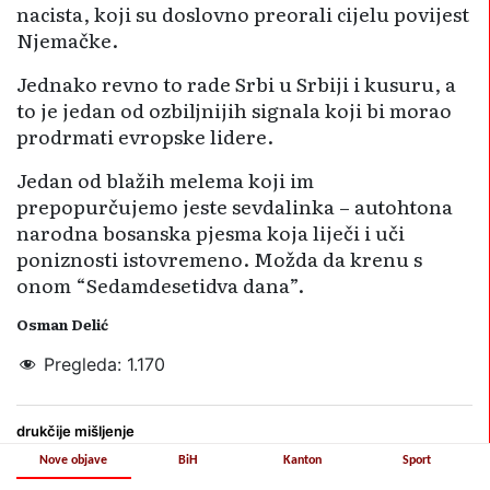
nacista, koji su doslovno preorali cijelu povijest
Njemačke.
Jednako revno to rade Srbi u Srbiji i kusuru, a
to je jedan od ozbiljnijih signala koji bi morao
prodrmati evropske lidere.
Jedan od blažih melema koji im
prepopurčujemo jeste sevdalinka – autohtona
narodna bosanska pjesma koja liječi i uči
poniznosti istovremeno. Možda da krenu s
onom “Sedamdesetidva dana”.
Osman Delić
Pregleda:
1.170
drukčije mišljenje
Nove objave
BiH
Kanton
Sport