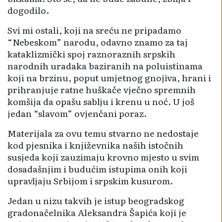
dogodilo.
Svi mi ostali, koji na sreću ne pripadamo
“Nebeskom” narodu, odavno znamo za taj
kataklizmički spoj raznoraznih srpskih
narodnih uradaka baziranih na poluistinama
koji na brzinu, poput umjetnog gnojiva, hrani i
prihranjuje ratne huškače vječno spremnih
komšija da opašu sablju i krenu u noć. U još
jedan “slavom” ovjenčani poraz.
Materijala za ovu temu stvarno ne nedostaje
kod pjesnika i književnika naših istočnih
susjeda koji zauzimaju krovno mjesto u svim
dosadašnjim i budućim istupima onih koji
upravljaju Srbijom i srpskim kusurom.
Jedan u nizu takvih je istup beogradskog
gradonačelnika Aleksandra Šapića koji je