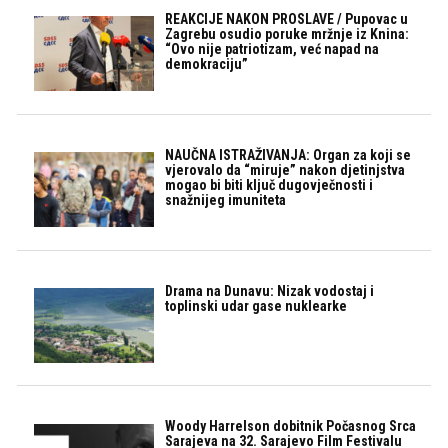
REAKCIJE NAKON PROSLAVE / Pupovac u
Zagrebu osudio poruke mržnje iz Knina:
“Ovo nije patriotizam, već napad na
demokraciju”
NAUČNA ISTRAŽIVANJA: Organ za koji se
vjerovalo da “miruje” nakon djetinjstva
mogao bi biti ključ dugovječnosti i
snažnijeg imuniteta
Drama na Dunavu: Nizak vodostaj i
toplinski udar gase nuklearke
Woody Harrelson dobitnik Počasnog Srca
Sarajeva na 32. Sarajevo Film Festivalu