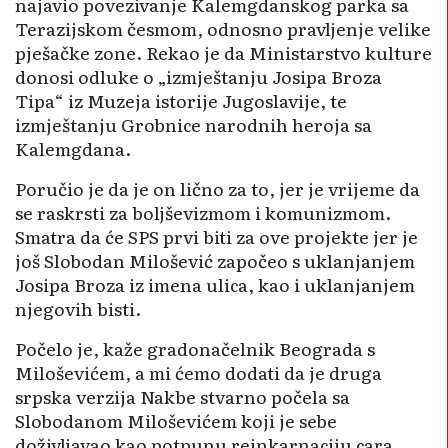
najavio povezivanje Kalemgdanskog parka sa
Terazijskom česmom, odnosno pravljenje velike
pješačke zone. Rekao je da Ministarstvo kulture
donosi odluke o „izmještanju Josipa Broza
Tipa“ iz Muzeja istorije Jugoslavije, te
izmještanju Grobnice narodnih heroja sa
Kalemgdana.
Poručio je da je on lično za to, jer je vrijeme da
se raskrsti za boljševizmom i komunizmom.
Smatra da će SPS prvi biti za ove projekte jer je
još Slobodan Milošević započeo s uklanjanjem
Josipa Broza iz imena ulica, kao i uklanjanjem
njegovih bisti.
Počelo je, kaže gradonačelnik Beograda s
Miloševićem, a mi ćemo dodati da je druga
srpska verzija Nakbe stvarno počela sa
Slobodanom Miloševićem koji je sebe
doživljavao kao potpunu reinkarnaciju cara