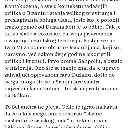
Kantakuzena, a sve u kontekstu tadašnjih
prilika u Bizantu i stanja velikog previranja i
preslagivanja poluga vlasti, jeste što je potonji
tražio pomoć od Dušana koji je to odbio. Čak je
takvu slabost iskoristio za svoja privremena
osvajanja bizantskog teritorija. Poslije se car
Ivan VI za pomoć obratio Osmanlijama, koji su,
naravno, već nakon dvije godine iskoristili
priliku i krenuli. Prvo prema Galipolju, a ostalo
je historija. Ono što se manje zna, da je upravo
zahvaljući opjevanom caru Dušanu, došlo do
svega onoga što se u Srbiji i šire smatra
najvećom katastrofom – turskim prodiranjem
na Balkan.
To Seljančica ne pjeva. Očito je igrao na kartu
da će takav mega-mix boostirati “slavne
nasljednike srpskog roda” u nekim novim
bitkama. Što se, da ne bude zabune, zbilja i