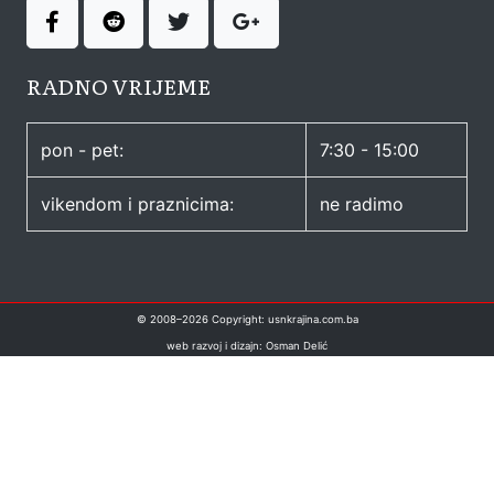
RADNO VRIJEME
pon - pet:
7:30 - 15:00
vikendom i praznicima:
ne radimo
© 2008–
2026
Copyright: usnkrajina.com.ba
web razvoj i dizajn: Osman Delić