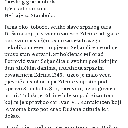
Carskog grada ohola.
Igra kolo do kola,
Ne haje za Stambola.
Fama oko, tobože, velike slave srpskog cara
Dušana koji je stvarno zauzeo Edrine, ali ga je
pod svojom vlašću uspio zadržati svega
nekoliko mjeseci, u pjesmi Seljančice ne odaje
pravo stanje stvari. Stihoklepac Milorad
Petrović zvani Seljančica u svojim posljednjim
dunjalučkim danima, nadahnut srpskim
osvajanjem Edrina 1346., uzeo je malo veću
pjesničku slobodu pa Edrine smjestio pod
upravu Stambola. Što, naravno, ne odgovara
istini. Tadašnje Edrine bile su pod Bizantom
kojim je upravljao car Ivan VI. Kantakuzen koji
je veoma brzo potjerao Dušana otkuda je i
došao.
Ono što je posebno interesantno u vezi Dušana i