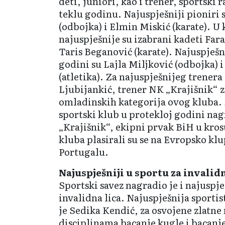
deti, juniori, kao i trener, sportski r
teklu godinu. Najuspje­šniji pioniri 
(odbojka) i Elmin Miskić (karate). U 
najuspješnije su izabrani kadeti Fara
Taris Bega­nović (karate). Najuspješn
godini su Lajla Miljković (odbojka) 
(atletika). Za najuspješnijeg trenera 
Ljubijankić, trener NK „Krajišnik“ z
omladinskih kategorija ovog kluba. 
sportski klub u protekloj godini nag
„Krajišnik“, ekipni prvak BiH u kro
kluba plasirali su se na Evropsko kl
Portu­galu.
Najuspješniji u sportu za invalidn
Sportski savez nagradio je i najuspje
invalidna lica. Najuspješnija sportis
je Sedika Kendić, za osvojene zlatne
disciplinama bacanje kugle i bacanj