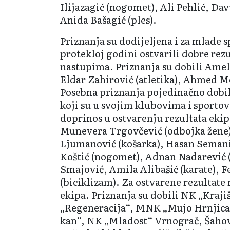
Ilijazagić (nogo­met), Ali Pehlić, Da
Anida Bašagić (ples).
Priznanja su dodijeljena i za mlade sp
protekloj godini ostvarili dobre rez
nastupima. Priznanja su dobili Amel
Eldar Zahirović (atletika), Ahmed M
Posebna priznanja pojedinačno dobili
koji su u svojim klubovima i sporto­v
doprinos u ostvarenju rezultata ekip
Mune­vera Trgovčević (odbojka žene
Ljumanović (košarka), Hasan Semanić 
Koštić (nogomet), Adnan Nada­rević (
Smajović, Amila Alibašić (karate), 
(biciklizam). Za ostvarene rezultate
ekipa. Priznanja su dobili NK „Kraji
„Regeneracija“, MNK „Mujo Hrnjica“
kan“, NK „Mladost“ Vrno­grač, Šaho­