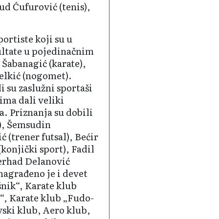
vud Ćufurović (tenis),
ortiste koji su u
ultate u pojedina­čnim
 Šabanagić (karate),
elkić (nogomet).
 su zaslužni sportaši
ima dali veliki
a. Priznanja su dobili
), Šemsudin
(trener futsal), Bećir
konjički sport), Fadil
Ferhad Delanović
 nagrađeno je i devet
šnik“, Karate klub
, Karate klub „Fudo­
vski klub, Aero klub,