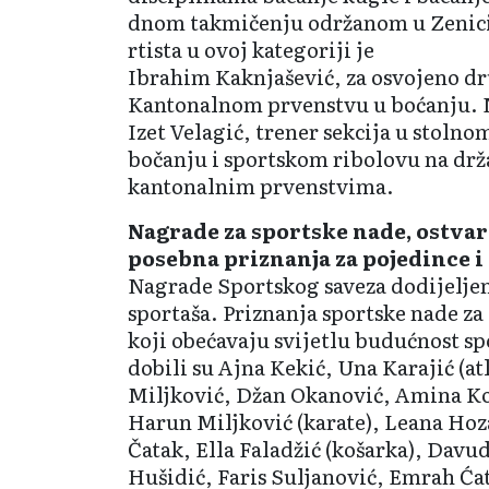
dnom takmičenju održanom u Zenici.
rtista u ovoj kategoriji je
Ibrahim Kaknjašević, za osvojeno d
Kantonalnom prvenstvu u boćanju. N
Izet Velagić, trener sekcija u stolnom
bočanju i sportskom ribolovu na drž
kantonalnim prvenstvima.
Nagrade za sportske nade, ostvar
posebna priznanja za pojedince i
Nagrade Sportskog save­za dodijeljen
sportaša. Prizna­nja sportske nade za
koji obeća­vaju svijetlu budućnost sp
dobili su Ajna Kekić, Una Karajić (at
Miljković, Džan Okanović, Amina Koš
Harun Miljković (karate), Leana Hoz
Čatak, Ella Faladžić (koša­rka), Dav
Hušidić, Faris Sulja­nović, Emrah Ća