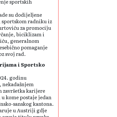
enje sportskih
de su dodije­ljene
m sportskom radniku iz
rto­viću za promociju
rčanje, biciklizam i
liću, ge­neralnom
nese­bično pomaganje
oz svoj rad.
orijama i Sportsko
2024. godinu
u, nekadašnjem
 završetka karijere
al u kome postaje jedan
 Unsko-sanskog kantona.
aruje u Austriji gdje
m osvaja titulu prvaka