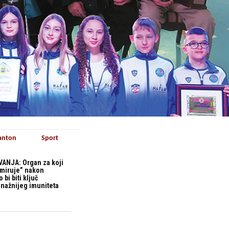
anton
Sport
ANJA: Organ za koji
“miruje” nakon
bi biti ključ
snažnijeg imuniteta