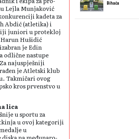
adnik i ekipa za pro­
Bihaća
su Lejla Munja­ković
konkure­nciji kadeta za
h Abdić (atletika) i
iji juniori u protekloj
i Harun Hušidić
iza­bran je Edin
a odli­čne nastupe
Za najuspješniji
rađen je Atletski klub
su. Takmičari ovog
upsko kros prvenstvo u
a lica
šnije u sportu za
tkinja u ovoj kategoriji
 medalje u
e diska na međunaro­