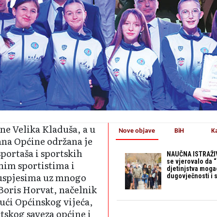
ine Velika Kladuša, a u
Nove objave
BiH
K
ana Općine održa­na je
portaša i spo­rtskih
NAUČNA ISTRAŽIV
se vjerovalo da 
nim sportistima i
djetinjstva mogao 
 uspjesima uz mnogo
dugovječnosti i 
 Boris Horvat, načelnik
ući Opći­nskog vijeća,
tskog sa­veza općine i