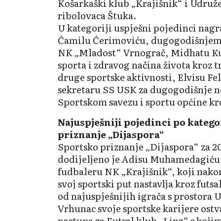
Košarkaški klub „Kra­jišnik“ i Udruž
ribolovaca Štuka.
U kategoriji uspješni pojedinci nagra
Ćamilu Ćerimoviću, du­go­go­dišnje
NK „Mladost“ Vrno­grač, Midhatu Ku
sporta i zdravog načina života kroz t
druge sportske aktivnosti, Elvisu Fe
sekretaru SS USK za dugogo­dišnje 
Sportskom save­zu i sportu općine kr
Najuspješniji pojedinci po kateg
priznanje „Dijaspora“
Sportsko priznanje „Dija­spora“ za 
dodijeljeno je Adisu Muhame­da­gić
fudbaleru NK „Krajišnik“, koji nakon
svoj sportski put nastavlja kroz futs
od najuspješnijih igrača s prostora
Vrhunac svoje sportske karijere ostv
nastupa za Futsal klub „Linz“ s koji