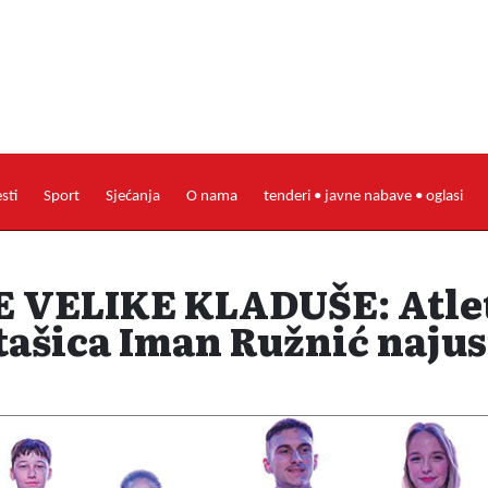
esti
Sport
Sjećanja
O nama
tenderi • javne nabave • oglasi
 VELIKE KLADUŠE: Atle
ašica Iman Ružnić najusp