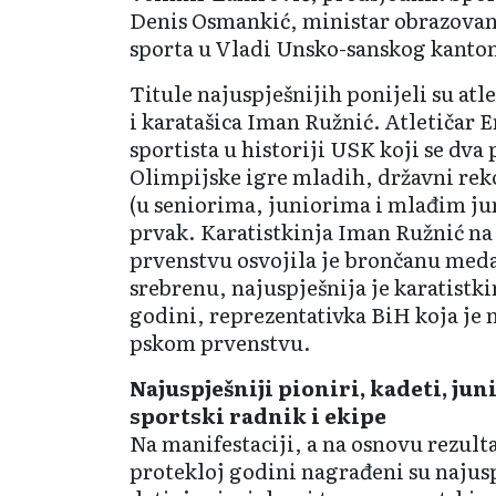
Denis Osma­nkić, ministar obrazovan
sporta u Vladi Unsko-sanskog kanto
Titule najuspješnijih po­nijeli su atl
i karatašica Iman Ružnić. Atletičar 
sportista u historiji USK koji se dva p
Olimpijske igre mladih, državni reko
(u seniorima, juniorima i mlađim ju
prvak. Kara­tistkinja Iman Ružnić n
prvenstvu osvojila je bro­nčanu med
srebrenu, najuspješnija je karatistk
godini, reprezentativka BiH koja je 
pskom prvenstvu.
Najuspješniji pioniri, kadeti, juni
sportski radnik i ekipe
Na manifestaciji, a na osnovu rezult
protekloj godini nagrađeni su najusp