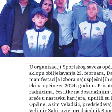
U organizaciji Spo­rtskog saveza opć
sklopu obilježavanja 23. fe­bru­ara, D
manifestacija izbora najuspješnijih s
ekipa općine za 2024. godinu. Prisut
radnicima, čestitke na dosadašnjim
sreće u nastavku karijera, uputili su
Općine, Asim Vela­džić, predsjedavaj
Velimir Zahiro­vić, predsjednik Spor