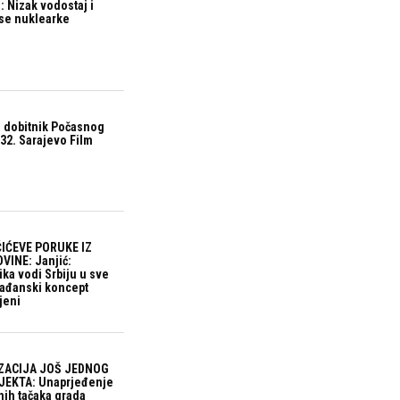
 Nizak vodostaj i
ase nuklearke
 dobitnik Počasnog
32. Sarajevo Film
IĆEVE PORUKE IZ
VINE: Janjić:
ika vodi Srbiju u sve
građanski koncept
jeni
ZACIJA JOŠ JEDNOG
EKTA: Unaprjeđenje
nih tačaka grada