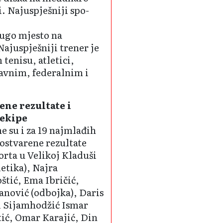
 Najuspješniji spo­
rugo mjesto na
ajuspješniji trener je
 tenisu, atletici,
avnim, federalnim i
ene rezultate i
 ekipe
e su i za 19 najmlađih
 ostvarene rezultate
o­rta u Velikoj Kladuši
letika), Najra
tić, Ema Ibričić,
anović (odbojka), Daris
ud Sijamhodžić Ismar
tić, Omar Karajić, Din