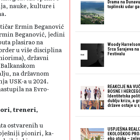
Drama na Dunavu:
ja, nauke, kulture i
toplinski udar g
na.
etičar Ermin Be­ga­nović
Ermin Beganović, jedini
uta pla­si­rao na
Woody Harrelson
rder u više disciplina
Srca Sarajeva na 
Festivalu
niorima), državni
a Balkanskom
alju, na državnom
inja USK-a u 2024.
REAKCIJE NA VUČ
nastupila na Evro­
BOSNE I HERCEGO
Identitetska polit
dublju krizu, a 
države ostaje u s
ori, treneri,
ata ostvarenih u
USPJEŠNA REALI
ješniji pioniri, ka­
EKOLOŠKOG PROJ
eko otoka – zele