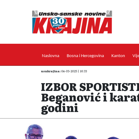
Naslovna
Bosna i Hercegovina
Kanton
Vij
usnkrajina:
04-03-2025 | 16:33
IZBOR SPORTISTE
Beganović i karat
godini