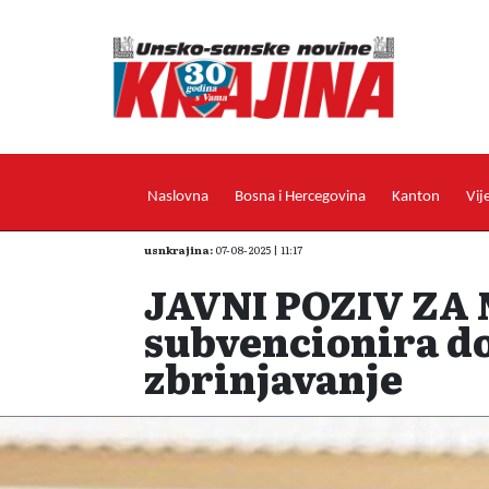
Naslovna
Bosna i Hercegovina
Kanton
Vij
usnkrajina:
07-08-2025 | 11:17
JAVNI POZIV ZA 
subvencionira d
zbrinjavanje