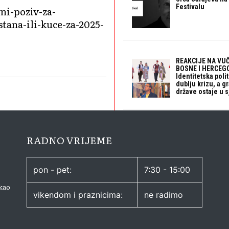
Festivalu
ni-poziv-za-
tana-ili-kuce-za-2025-
REAKCIJE NA VUČ
BOSNE I HERCEGO
Identitetska polit
dublju krizu, a 
države ostaje u s
RADNO VRIJEME
pon - pet:
7:30 - 15:00
kao
vikendom i praznicima:
ne radimo