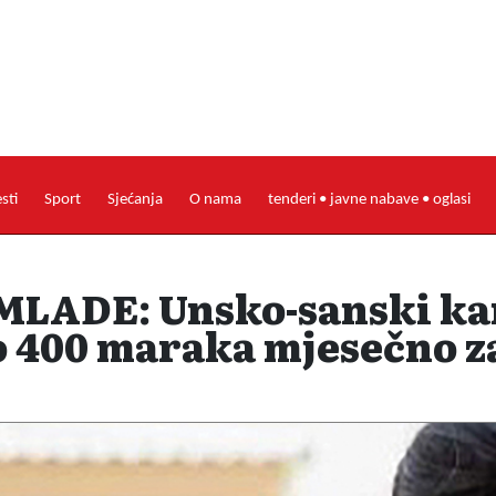
esti
Sport
Sjećanja
O nama
tenderi • javne nabave • oglasi
MLADE: Unsko-sanski ka
o 400 maraka mjesečno z