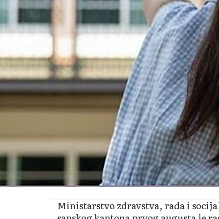
Ministarstvo zdravstva, rada i socij
sanskog kantona prvog augusta je ra