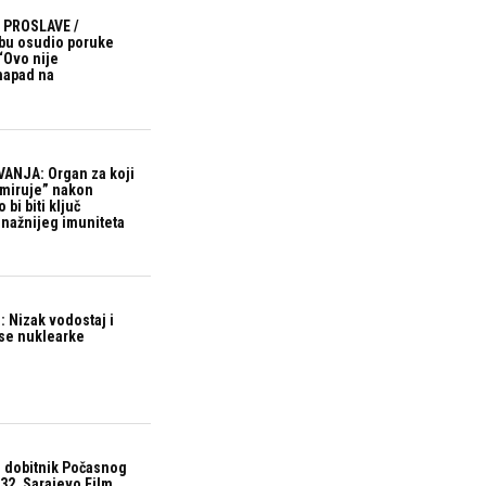
 PROSLAVE /
bu osudio poruke
“Ovo nije
 napad na
ANJA: Organ za koji
“miruje” nakon
bi biti ključ
snažnijeg imuniteta
 Nizak vodostaj i
ase nuklearke
 dobitnik Počasnog
32. Sarajevo Film