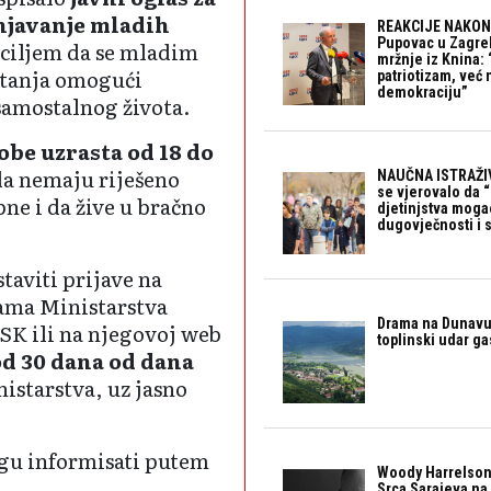
njavanje mladih
REAKCIJE NAKON
Pupovac u Zagre
s ciljem da se mladim
mržnje iz Knina: 
itanja omogući
patriotizam, već
demokraciju”
 samostalnog života.
obe uzrasta od 18 do
da nemaju riješeno
NAUČNA ISTRAŽIV
se vjerovalo da 
ne i da žive u bračno
djetinjstva mogao 
dugovječnosti i 
taviti prijave na
jama Ministarstva
Drama na Dunavu:
USK ili na njegovoj web
toplinski udar g
od 30 dana od dana
istarstva, uz jasno
ogu informisati putem
Woody Harrelson
Srca Sarajeva na 