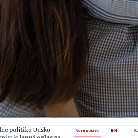
alne politike Unsko-
Nove objave
BiH
K
spisalo
javni oglas za