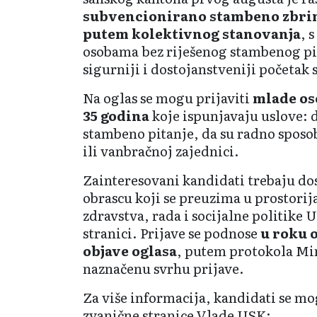
subvencionirano stambeno zbri
putem kolektivnog stanovanja
, 
osobama bez riješenog stambenog p
sigurniji i dostojanstveniji početak
Na oglas se mogu prijaviti
mlade os
35 godina
koje ispunjavaju uslove: 
stambeno pitanje, da su radno sposob
ili vanbračnoj zajednici.
Zainteresovani kandidati trebaju dos
obrascu koji se preuzima u prostori
zdravstva, rada i socijalne politike 
stranici. Prijave se podnose
u roku 
objave oglasa
, putem protokola Min
naznačenu svrhu prijave.
Za više informacija, kandidati se m
zvanične stranice Vlade USK: