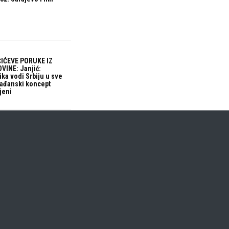
IĆEVE PORUKE IZ
VINE: Janjić:
ika vodi Srbiju u sve
građanski koncept
jeni