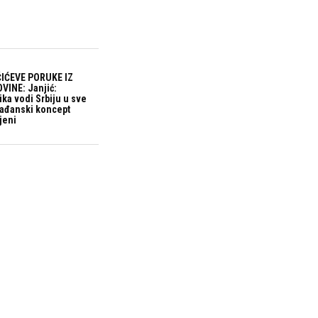
IĆEVE PORUKE IZ
VINE: Janjić:
ika vodi Srbiju u sve
građanski koncept
jeni