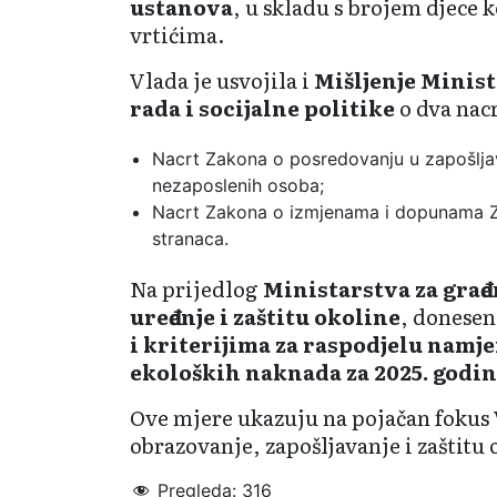
ustanova
, u skladu s brojem djece 
vrtićima.
Vlada je usvojila i
Mišljenje Minist
rada i socijalne politike
o dva nac
Nacrt Zakona o posredovanju u zapošljava
nezaposlenih osoba;
Nacrt Zakona o izmjenama i dopunama Z
stranaca.
Na prijedlog
Ministarstva za građe
uređenje i zaštitu okoline
, donesen
i kriterijima za raspodjelu namj
ekoloških naknada za 2025. godi
Ove mjere ukazuju na pojačan fokus
obrazovanje, zapošljavanje i zaštitu 
Pregleda:
316