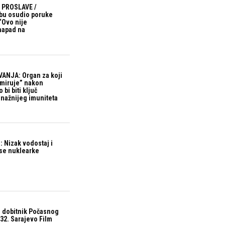
 PROSLAVE /
bu osudio poruke
“Ovo nije
 napad na
ANJA: Organ za koji
“miruje” nakon
bi biti ključ
snažnijeg imuniteta
 Nizak vodostaj i
ase nuklearke
 dobitnik Počasnog
32. Sarajevo Film