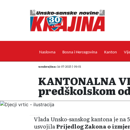
Naslovna
Bosna i Hercegovina
Kanton
Vij
usnkrajina:
14-07-2025 | 09:01
KANTONALNA VLA
predškolskom odg
Vlada Unsko-sanskog kantona je na 5
usvojila
Prijedlog Zakona o izmj