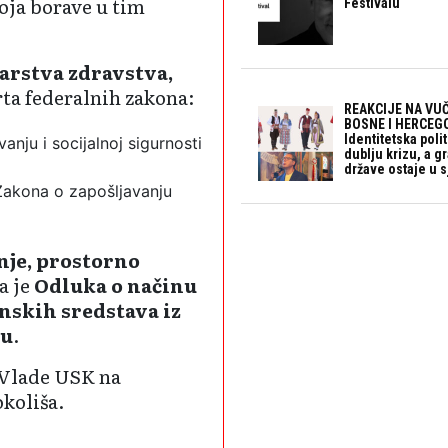
koja borave u tim
Festivalu
arstva zdravstva,
rta federalnih zakona:
REAKCIJE NA VUČ
BOSNE I HERCEGO
Identitetska polit
nju i socijalnoj sigurnosti
dublju krizu, a 
države ostaje u s
akona o zapošljavanju
nje, prostorno
a je
Odluka o načinu
enskih sredstava iz
nu
.
 Vlade USK na
okoliša.