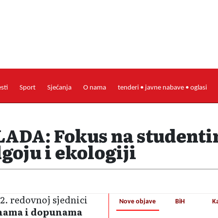
esti
Sport
Sjećanja
O nama
tenderi • javne nabave • oglasi
DA: Fokus na studenti
oju i ekologiji
2. redovnoj sjednici
Nove objave
BiH
K
enama i dopunama