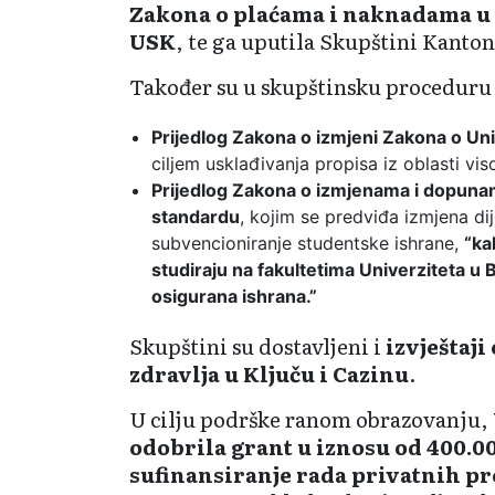
Zakona o plaćama i naknadama u
USK
, te ga uputila Skupštini Kanto
Također su u skupštinsku proceduru
Prijedlog Zakona o izmjeni Zakona o Uni
ciljem usklađivanja propisa iz oblasti vi
Prijedlog Zakona o izmjenama i dopun
standardu
, kojim se predviđa izmjena dij
subvencioniranje studentske ishrane,
“ka
studiraju na fakultetima Univerziteta u
osigurana ishrana.”
Skupštini su dostavljeni i
izvještaj
zdravlja u Ključu i Cazinu
.
U cilju podrške ranom obrazovanju,
odobrila grant u iznosu od 400.0
sufinansiranje rada privatnih p