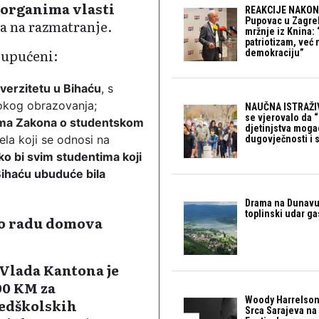
 organima vlasti
REAKCIJE NAKON
Pupovac u Zagre
na na razmatranje.
mržnje iz Knina: 
patriotizam, već
 upućeni:
demokraciju”
verzitetu u Bihaću
, s
sokog obrazovanja;
NAUČNA ISTRAŽIV
se vjerovalo da 
ama Zakona o studentskom
djetinjstva mogao 
ela koji se odnosi na
dugovječnosti i 
ko bi svim studentima koji
 Bihaću ubuduće bila
Drama na Dunavu:
toplinski udar g
i o radu domova
Vlada Kantona je
00 KM za
Woody Harrelson
redškolskih
Srca Sarajeva na 