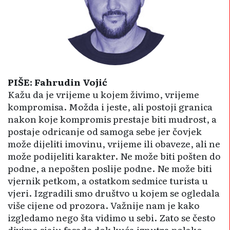
PIŠE: Fahrudin Vojić
Kažu da je vrijeme u kojem živimo, vrijeme
kompromisa. Možda i jeste, ali postoji granica
nakon koje kompromis prestaje biti mudrost, a
postaje odricanje od samoga sebe jer čovjek
može dijeliti imovinu, vrijeme ili obaveze, ali ne
može podijeliti karakter. Ne može biti pošten do
podne, a nepošten poslije podne. Ne može biti
vjernik petkom, a ostatkom sedmice turista u
vjeri. Izgradili smo društvo u kojem se ogledala
više cijene od prozora. Važnije nam je kako
izgledamo nego šta vidimo u sebi. Zato se često
divimo sjaju fasade dok kuća iznutra polako