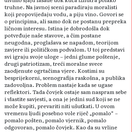
truhne. Na javnoj sceni paradiraju moralisti
koji propovijedaju vodu, a piju vino. Govori se
o principima, ali samo dok ne postanu prepreka
ličnom interesu. Istina je dobrodošla dok
potvrđuje naše stavove, a čim postane
neugodna, proglašava se napadom, teorijom
zavjere ili političkom podvalom. U toj predstavi
svi igraju svoje uloge – jedni glume poštenje,
drugi patriotizam, treći moralne svece
zaodjenute ogrtačima vjere. Kostimi su
besprijekorni, scenografija raskošna, a publika
zadovoljna. Problem nastaje kada se ugase
reflektori. Tada čovjek ostaje sam naspram sebe
i vlastite savjesti, a ona je jedini sud koji se ne
može kupiti, prevariti niti ušutkati. U ovom
vremenu ljudi posebno vole riječ „pomalo“ –
pomalo pošten, pomalo vjernik, pomalo
odgovoran, pomalo čovjek. Kao da su vrline