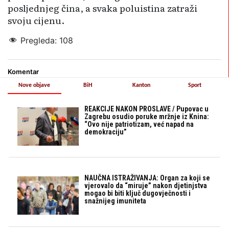
posljednjeg čina, a svaka poluistina zatraži
svoju cijenu.
Pregleda:
108
Komentar
Nove objave
BiH
Kanton
Sport
REAKCIJE NAKON PROSLAVE / Pupovac u
Zagrebu osudio poruke mržnje iz Knina:
“Ovo nije patriotizam, već napad na
demokraciju”
NAUČNA ISTRAŽIVANJA: Organ za koji se
vjerovalo da “miruje” nakon djetinjstva
mogao bi biti ključ dugovječnosti i
snažnijeg imuniteta