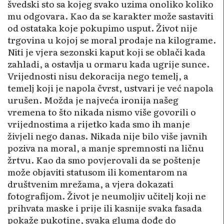
švedski sto sa kojeg svako uzima onoliko koliko
mu odgovara. Kao da se karakter može sastaviti
od ostataka koje pokupimo usput. Život nije
trgovina u kojoj se moral prodaje na kilograme.
Niti je vjera sezonski kaput koji se oblači kada
zahladi, a ostavlja u ormaru kada ugrije sunce.
Vrijednosti nisu dekoracija nego temelj, a
temelj koji je napola čvrst, ustvari je već napola
urušen. Možda je najveća ironija našeg
vremena to što nikada nismo više govorili o
vrijednostima a rijetko kada smo ih manje
živjeli nego danas. Nikada nije bilo više javnih
poziva na moral, a manje spremnosti na ličnu
žrtvu. Kao da smo povjerovali da se poštenje
može objaviti statusom ili komentarom na
društvenim mrežama, a vjera dokazati
fotografijom. Život je neumoljiv učitelj koji ne
prihvata maske i prije ili kasnije svaka fasada
pokaže pukotine, svaka gluma dođe do