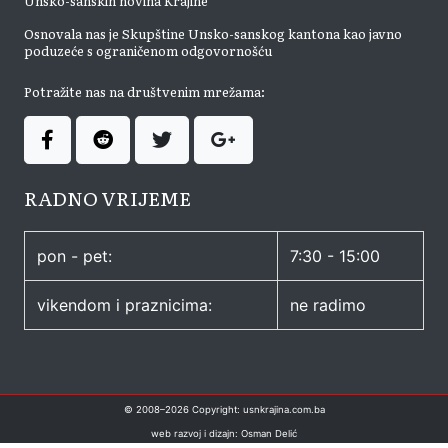
Unsko-sanskih novina Krajine
Osnovala nas je Skupštine Unsko-sanskog kantona kao javno
poduzeće s ograničenom odgovornošću
Potražite nas na društvenim mrežama:
RADNO VRIJEME
pon - pet:
7:30 - 15:00
vikendom i praznicima:
ne radimo
© 2008–
2026
Copyright: usnkrajina.com.ba
web razvoj i dizajn: Osman Delić