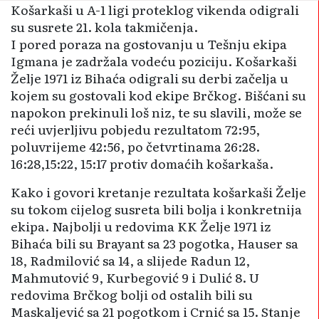
Košarkaši u A-1 ligi proteklog vikenda odigrali
su susrete 21. kola takmičenja.
I pored poraza na gostovanju u Tešnju ekipa
Igmana je zadržala vodeću poziciju. Košarkaši
Želje 1971 iz Bihaća odigrali su derbi začelja u
kojem su gostovali kod ekipe Brčkog. Bišćani su
napokon prekinuli loš niz, te su slavili, može se
reći uvjerljivu pobjedu rezultatom 72:95,
poluvrijeme 42:56, po četvrtinama 26:28.
16:28,15:22, 15:17 protiv domaćih košarkaša.
Kako i govori kretanje rezultata košarkaši Želje
su tokom cijelog susreta bili bolja i konkretnija
ekipa. Najbolji u redovima KK Želje 1971 iz
Bihaća bili su Brayant sa 23 pogotka, Hauser sa
18, Radmilović sa 14, a slijede Radun 12,
Mahmutović 9, Kurbegović 9 i Dulić 8. U
redovima Brčkog bolji od ostalih bili su
Maskaljević sa 21 pogotkom i Crnić sa 15. Stanje