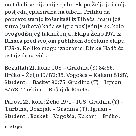
na tabeli se nije mijenjalo. Ekipa Želje je i dalje
posljednjeplasirana na tabeli. Priliku da
poprave stanje košarkaši iz Bihaća imaju još
sutra (subota) kada se igra posljednje 22. kolo
ovogodišnjeg takmičenja. Ekipa Željo 1971 iz
Bihaća pred svojom publikom dočekuje ekipu
IUS-a. Koliko mogu izabranici Dinke Hadžića
ostaje da se vidi.
Rezultati 21. kola: IUS – Gradina (Y) 84:66,
Brčko – Željo 197172:95, Vogošća – Kakanj 83:87,
Studenti – Basket 90:75, Gradina (T) – Igman
87:78, Turbina – Bošnjak 109:95.
Parovi 22. kola: Željo 1971 – IUS, Gradina (Y) –
Turbina, Bošnjak – Gradina (T), Igman –
Studenti, Basket – Vogošća, Kakanj – Brčko.
E. Alagić