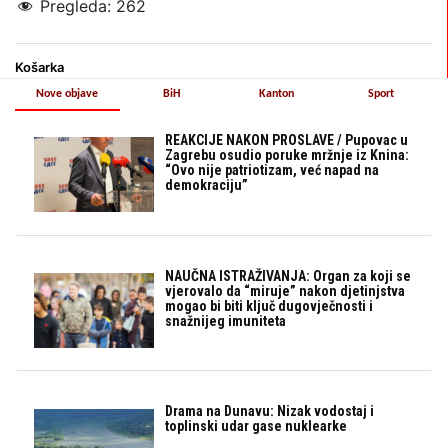
Pregleda:
262
Košarka
Nove objave
BiH
Kanton
Sport
REAKCIJE NAKON PROSLAVE / Pupovac u
Zagrebu osudio poruke mržnje iz Knina:
“Ovo nije patriotizam, već napad na
demokraciju”
NAUČNA ISTRAŽIVANJA: Organ za koji se
vjerovalo da “miruje” nakon djetinjstva
mogao bi biti ključ dugovječnosti i
snažnijeg imuniteta
Drama na Dunavu: Nizak vodostaj i
toplinski udar gase nuklearke