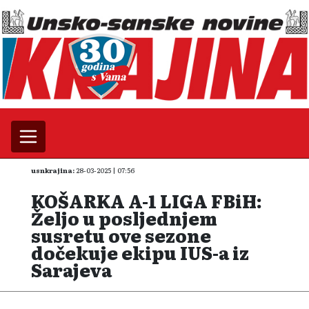
usnkrajina:
28-03-2025 | 07:56
KOŠARKA A-1 LIGA FBiH:
Željo u posljednjem
susretu ove sezone
dočekuje ekipu IUS-a iz
Sarajeva
FOTO: Arhiv