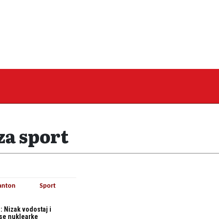
za sport
anton
Sport
 Nizak vodostaj i
ase nuklearke