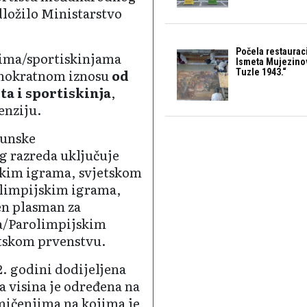
dložilo Ministarstvo
Počela restaurac
tima/sportiskinjama
Ismeta Mujezino
dnokratnom iznosu
od
Tuzle 1943.“
ta i sportiskinja
,
penziju.
hunske
g razreda uključuje
skim igrama, svjetskom
olimpijskim igrama,
en plasman za
a/Parolimpijskim
tskom prvenstvu.
. godini dodijeljena
 a visina je određena na
mičenjima na kojima je