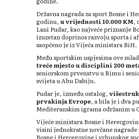
godine.
Državna nagrada za sport Bosne i He
godinu,
u vrijednosti 10.000 KM
, 
Lani Pudar, kao najveće priznanje B
izuzetan doprinos razvoju sporta i a
saopćeno je iz Vijeća ministara BiH.
Među sportskim uspjesima ove mlad
treće mjesto u disciplini 200 met
seniorskom prvenstvu u Rimu i sen
svijeta u Abu Dabiju.
Pudar je, između ostalog,
višestruk
prvakinja Evrope
, a bila je i dva p
Mediteranskim igrama održanim u O
Vijeće ministara Bosne i Herecgovin
visini jednokratne novčane nagrade 
Bosne i Hercegovine i vrhunskog s