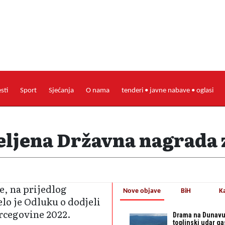
esti
Sport
Sjećanja
O nama
tenderi • javne nabave • oglasi
eljena Državna nagrada 
e, na prijedlog
Nove objave
BiH
K
elo je Odluku o dodjeli
rcegovine 2022.
Drama na Dunavu:
toplinski udar g