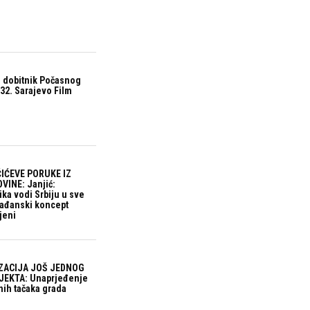
 dobitnik Počasnog
32. Sarajevo Film
IĆEVE PORUKE IZ
VINE: Janjić:
ika vodi Srbiju u sve
građanski koncept
jeni
ZACIJA JOŠ JEDNOG
EKTA: Unaprjeđenje
nih tačaka grada