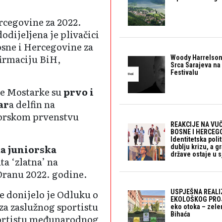
rcegovine za 2022.
dodijeljena je plivačici
osne i Hercegovine za
firmaciju BiH,
Woody Harrelson
Srca Sarajeva na 
Festivalu
e Mostarke su
prvo i
ar
a delfin na
iorskom prvenstvu
REAKCIJE NA VUČ
BOSNE I HERCEGO
Identitetska polit
a juniorska
dublju krizu, a 
države ostaje u s
uta ‘zlatna’ na
ranu 2022. godine.
e donijelo je Odluku o
USPJEŠNA REALI
EKOLOŠKOG PROJ
za zaslužnog sportistu
eko otoka – zele
Bihaća
portistu međunarodnog