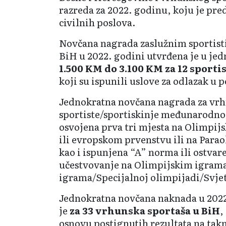
razreda za 2022. godinu, koju je pre
civilnih poslova.
Novčana nagrada zaslužnim sportis
BiH u 2022. godini utvrđena je u je
1.500 KM do 3.100 KM za 12 sportis
koji su ispunili uslove za odlazak u 
Jednokratna novčana nagrada za vr
sportiste/sportiskinje međunarodno
osvojena prva tri mjesta na Olimpij
ili evropskom prvenstvu ili na Para
kao i ispunjena “A” norma ili ostvar
učestvovanje na Olimpijskim igram
igrama/Specijalnoj olimpijadi/Svje
Jednokratna novčana naknada u 2022
je
za 33 vrhunska sportaša u BiH
,
osnovu postignutih rezultata na tak