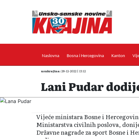
Naslovna
Bosna i Hercegovina
Kanton
Vij
usnkrajina:
28-12-2022 | 13:12
Lani Pudar dodij
Vijeće ministara Bosne i Hercegovin
Ministarstva civilnih poslova, donij
Državne nagrade za sport Bosne i He