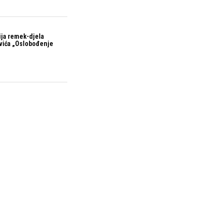
ija remek-djela
vića „Oslobođenje