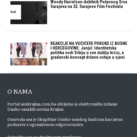
Woody Harrelson dobitnik Počasnog Srca
Sarajeva na 32. Sarajevo Film Festivalu
REAKCIJE NA VUČIĆEVE PORUKE IZ BOSNE
I HERCEGOVINE: Janjić: Identitetska
politika vodi Srbiju u sve dublju krizu, a
građanski koncept države ostaje u sjeni
O NAMA
Portal usnkrajina.com.ba oficijelno je elektroničko izdanje
Unsko-sanskih novina Krajine
Osnovala nas je Skupštine Unsko-sanskog kantona kao javno
poduzeće s ograničenom odgovornošću
Potražite nas na društvenim mrežama: