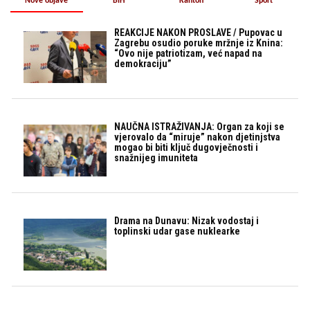
Nove objave
BiH
Kanton
Sport
REAKCIJE NAKON PROSLAVE / Pupovac u
Zagrebu osudio poruke mržnje iz Knina:
“Ovo nije patriotizam, već napad na
demokraciju”
NAUČNA ISTRAŽIVANJA: Organ za koji se
vjerovalo da “miruje” nakon djetinjstva
mogao bi biti ključ dugovječnosti i
snažnijeg imuniteta
Drama na Dunavu: Nizak vodostaj i
toplinski udar gase nuklearke