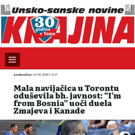
usnkrajina:
12-06-2026 | 11:17
Mala navijačica u Torontu
oduševila bh. javnost: “I’m
from Bosnia” uoči duela
Zmajeva i Kanade