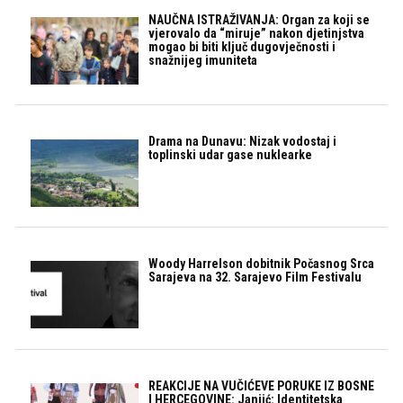
NAUČNA ISTRAŽIVANJA: Organ za koji se
vjerovalo da “miruje” nakon djetinjstva
mogao bi biti ključ dugovječnosti i
snažnijeg imuniteta
Drama na Dunavu: Nizak vodostaj i
toplinski udar gase nuklearke
Woody Harrelson dobitnik Počasnog Srca
Sarajeva na 32. Sarajevo Film Festivalu
REAKCIJE NA VUČIĆEVE PORUKE IZ BOSNE
I HERCEGOVINE: Janjić: Identitetska