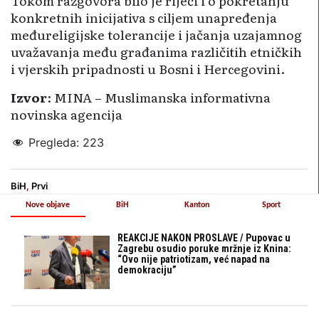
Tokom razgovora bilo je riječi i o pokretanju
konkretnih inicijativa s ciljem unapređenja
međureligijske tolerancije i jačanja uzajamnog
uvažavanja među građanima različitih etničkih
i vjerskih pripadnosti u Bosni i Hercegovini.
Izvor
: MINA – Muslimanska informativna
novinska agencija
Pregleda:
223
BiH
,
Prvi
Nove objave
BiH
Kanton
Sport
REAKCIJE NAKON PROSLAVE / Pupovac u
Zagrebu osudio poruke mržnje iz Knina:
“Ovo nije patriotizam, već napad na
demokraciju”