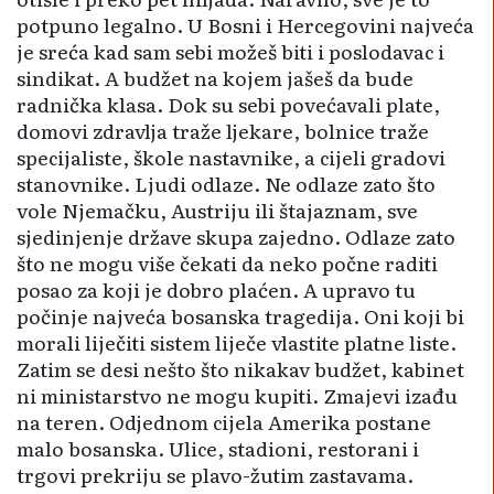
potpuno legalno. U Bosni i Hercegovini najveća
je sreća kad sam sebi možeš biti i poslodavac i
sindikat. A budžet na kojem jašeš da bude
radnička klasa. Dok su sebi povećavali plate,
domovi zdravlja traže ljekare, bolnice traže
specijaliste, škole nastavnike, a cijeli gradovi
stanovnike. Ljudi odlaze. Ne odlaze zato što
vole Njemačku, Austriju ili štajaznam, sve
sjedinjenje države skupa zajedno. Odlaze zato
što ne mogu više čekati da neko počne raditi
posao za koji je dobro plaćen. A upravo tu
počinje najveća bosanska tragedija. Oni koji bi
morali liječiti sistem liječe vlastite platne liste.
Zatim se desi nešto što nikakav budžet, kabinet
ni ministarstvo ne mogu kupiti. Zmajevi izađu
na teren. Odjednom cijela Amerika postane
malo bosanska. Ulice, stadioni, restorani i
trgovi prekriju se plavo-žutim zastavama.