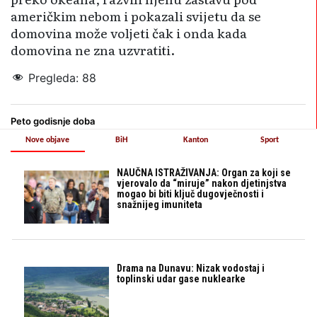
američkim nebom i pokazali svijetu da se
domovina može voljeti čak i onda kada
domovina ne zna uzvratiti.
Pregleda:
88
Peto godisnje doba
Nove objave
BiH
Kanton
Sport
NAUČNA ISTRAŽIVANJA: Organ za koji se
vjerovalo da “miruje” nakon djetinjstva
mogao bi biti ključ dugovječnosti i
snažnijeg imuniteta
Drama na Dunavu: Nizak vodostaj i
toplinski udar gase nuklearke