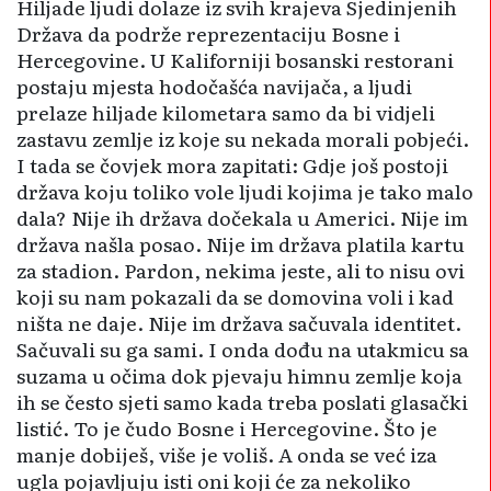
Hiljade ljudi dolaze iz svih krajeva Sjedinjenih
Država da podrže reprezentaciju Bosne i
Hercegovine. U Kaliforniji bosanski restorani
po­staju mjesta hodočašća navijača, a ljudi
prelaze hiljade kilometara samo da bi vidjeli
zastavu zemlje iz koje su nekada morali pobjeći.
I tada se čovjek mora zapitati: Gdje još postoji
država koju toliko vole ljudi kojima je tako malo
dala? Nije ih država dočekala u Americi. Nije im
država našla posao. Nije im država platila kartu
za stadion. Pardon, nekima jeste, ali to nisu ovi
koji su nam pokazali da se domovina voli i kad
ništa ne daje. Nije im država sačuvala identitet.
Sačuvali su ga sami. I onda dođu na utakmicu sa
suzama u očima dok pjevaju himnu zemlje koja
ih se često sjeti samo kada treba poslati glasački
listić. To je čudo Bosne i Hercegovine. Što je
manje dobiješ, više je voliš. A onda se već iza
ugla pojavljuju isti oni koji će za nekoliko