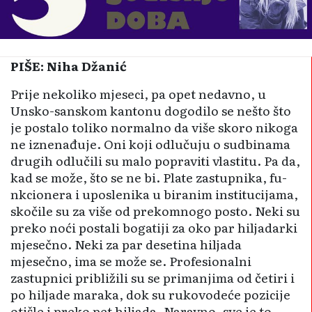
PIŠE: Niha Džanić
Prije nekoliko mjeseci, pa opet nedavno, u
Unsko-sanskom kantonu dogodilo se nešto što
je postalo toliko normalno da više skoro nikoga
ne iznenađuje. Oni koji odlučuju o sudbinama
drugih odlučili su malo popraviti vlastitu. Pa da,
kad se može, što se ne bi. Plate zastupnika, fu­
nkci­onera i uposlenika u biranim institucijama,
skočile su za više od prekomnogo posto. Neki su
preko noći postali bogatiji za oko par hiljadarki
mjesečno. Neki za par desetina hiljada
mjesečno, ima se može se. Profesionalni
zastupnici približili su se primanjima od četiri i
po hiljade maraka, dok su rukovodeće pozicije
otišle i preko pet hiljada. Naravno, sve je to