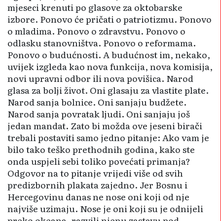
mjeseci krenuti po glasove za oktobarske
izbore. Ponovo će pričati o patriotizmu. Ponovo
o mladima. Ponovo o zdravstvu. Ponovo o
odlasku stanovništva. Ponovo o reformama.
Ponovo o budućnosti. A budućnost im, nekako,
uvijek izgleda kao nova funkcija, nova komisija,
novi upravni odbor ili nova povišica. Narod
glasa za bolji život. Oni glasaju za vlastite plate.
Narod sanja bolnice. Oni sanjaju budžete.
Narod sanja povratak ljudi. Oni sanjaju još
jedan mandat. Zato bi možda ove jeseni birači
trebali postaviti samo jedno pitanje: Ako vam je
bilo tako teško prethodnih godina, kako ste
onda uspjeli sebi toliko povećati primanja?
Odgovor na to pitanje vrijedi više od svih
predizbornih plakata zajedno. Jer Bosnu i
Hercegovinu danas ne nose oni koji od nje
najviše uzimaju. Nose je oni koji su je odnijeli
preko okeana, razvili njenu zastavu pod