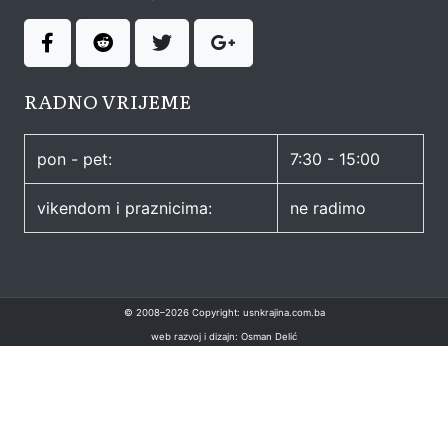
RADNO VRIJEME
pon - pet:
7:30 - 15:00
vikendom i praznicima:
ne radimo
© 2008–
2026
Copyright: usnkrajina.com.ba
web razvoj i dizajn: Osman Delić