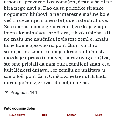
umoran, prevaren i osiromašen, često više ni ne
bira nego navija. Kao da su političke stranke
nogometni klubovi, a ne interesne mašine koje
već tri decenije hrane iste ljude i iste strahove.
Zato danas imamo generacije djece koje znaju
imena kriminalaca, profitera, tiktok ubleha, ali
ne znaju ime naučnika iz vlastite zemlje. Znaju
ko je kome opsovao na političkoj i viralnoj
sceni, ali ne znaju ko im je ukrao budućnost. I
možda je upravo to najveći poraz ovog društva,
što smo pristali da nam buka zamijeni znanje, a
kult ličnosti državu. Jer zemlju ne uništavaju
samo loši političari. Uništava je trenutak kada
narod počne vjerovati da boljih nema.
Pregleda:
144
Peto godisnje doba
Nove objave
BiH
Kanton
Sport