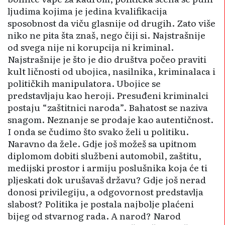
ljudima kojima je jedina kvalifikacija
sposobnost da viču glasnije od drugih. Zato više
niko ne pita šta znaš, nego čiji si. Najstrašnije
od svega nije ni korupcija ni kriminal.
Najstrašnije je što je dio društva počeo praviti
kult ličnosti od ubojica, nasilnika, kriminalaca i
političkih manipulatora. Ubojice se
predstavljaju kao heroji. Presuđeni kriminalci
postaju “zaštitnici naroda”. Bahatost se naziva
snagom. Neznanje se prodaje kao autentičnost.
I onda se čudimo što svako želi u politiku.
Naravno da žele. Gdje još možeš sa upitnom
diplomom dobiti službeni automobil, zaštitu,
medijski prostor i armiju poslušnika koja će ti
pljeskati dok urušavaš državu? Gdje još nerad
donosi privilegiju, a odgovornost predstavlja
slabost? Politika je postala najbolje plaćeni
bijeg od stvarnog rada. A narod? Narod