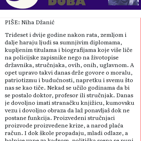
PIŠE: Niha Džanić
Trideset i dvije godine nakon rata, zemljom i
dalje haraju ljudi sa sumnjivim diplomama,
kupljenim titulama i biografijama koje više liče
na policijske zapisnike nego na životopise
državnika, stručnjaka, ovih, onih, uglavnom. A
opet upravo takvi danas drže govore o moralu,
patriotizmu i budućnosti, napretku i svemu što
nas se kao tiče. Nekad se učilo godinama da bi
se postalo doktor, profesor ili stručnjak. Danas
je dovoljno imati stranačku knjižicu, kumovsku
vezu i dovoljno obraza da laž ponavljaš dok ne
postane funkcija. Proizvedeni stručnjaci
proizvode proizvedene krize, a narod plaća
račun. I dok škole propadaju, mladi odlaze, a
bolnice vape za kadrom, politička scena se puni