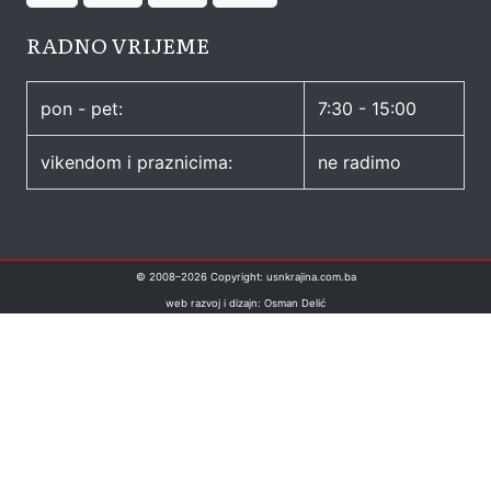
RADNO VRIJEME
pon - pet:
7:30 - 15:00
vikendom i praznicima:
ne radimo
© 2008–
2026
Copyright: usnkrajina.com.ba
web razvoj i dizajn: Osman Delić