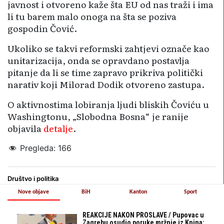
javnost i otvoreno kaže šta EU od nas traži i ima
li tu barem malo onoga na šta se poziva
gospodin Čović.
Ukoliko se takvi reformski zahtjevi označe kao
unitarizacija, onda se opravdano postavlja
pitanje da li se time zapravo prikriva politički
narativ koji Milorad Dodik otvoreno zastupa.
O aktivnostima lobiranja ljudi bliskih Čoviću u
Washingtonu, „Slobodna Bosna“ je ranije
objavila
detalje
.
Pregleda:
166
Društvo i politika
Nove objave
BiH
Kanton
Sport
REAKCIJE NAKON PROSLAVE / Pupovac u
Zagrebu osudio poruke mržnje iz Knina: