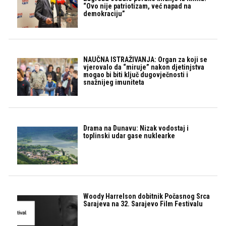
“Ovo nije patriotizam, već napad na
demokraciju”
NAUČNA ISTRAŽIVANJA: Organ za koji se
vjerovalo da “miruje” nakon djetinjstva
mogao bi biti ključ dugovječnosti i
snažnijeg imuniteta
Drama na Dunavu: Nizak vodostaj i
toplinski udar gase nuklearke
Woody Harrelson dobitnik Počasnog Srca
Sarajeva na 32. Sarajevo Film Festivalu