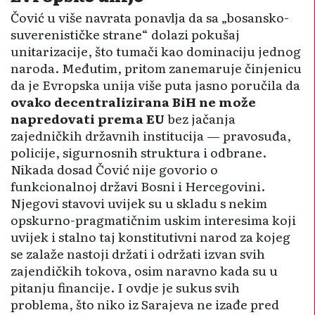
Čović u više navrata ponavlja da sa „bosansko-
suverenističke strane“ dolazi pokušaj
unitarizacije, što tumači kao dominaciju jednog
naroda. Međutim, pritom zanemaruje činjenicu
da je Evropska unija više puta jasno poručila da
ovako decentralizirana BiH ne može
napredovati prema EU
bez jačanja
zajedničkih državnih institucija — pravosuđa,
policije, sigurnosnih struktura i odbrane.
Nikada dosad Čović nije govorio o
funkcionalnoj državi Bosni i Hercegovini.
Njegovi stavovi uvijek su u skladu s nekim
opskurno-pragmatičnim uskim interesima koji
uvijek i stalno taj konstitutivni narod za kojeg
se zalaže nastoji držati i održati izvan svih
zajendičkih tokova, osim naravno kada su u
pitanju financije. I ovdje je sukus svih
problema, što niko iz Sarajeva ne izađe pred