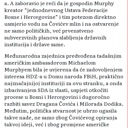
a. A zaboravio je reći da je gospodin Murphy
kreator “jednodnevnog Ustava Federacije
Bosne i Hercegovine” i tim potezom direktno
usmjerio vodu na Čovićev mlin i na ostvarenje
ne samo političkih, već prvenstveno
subverzvinih planova slabljenja državnih
institucija i države same.
Međunarodna zajednica predvođena tadašnjim
američkim ambasadorom Michaelom
Murphyem bila je uvjerena da će zadovoljenjem
interesa HDZ-a u Domu naroda FBiH, praktično
najznačajnijoj instituciji za ovu stranku, a onda
izbacivanjem SDA iz vlasti, uspjeti otkočiti
procese u Bosni i Hercegovini i dugoročno
razbiti savez Dragana Čovića i Milorada Dodika.
Međutim, politička stvarnost je ubrzo ugasila
takve nade, ne samo zbog Čovićevog opiranja
takvoj ideji, već i zbog promjene američke