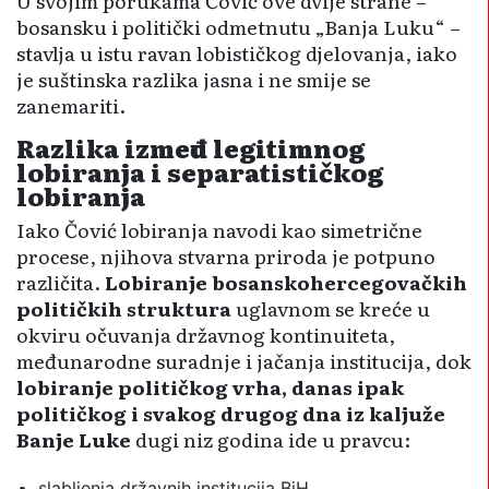
U svojim porukama Čović ove dvije strane –
bosansku i politički odmetnutu „Banja Luku“ –
stavlja u istu ravan lobističkog djelovanja, iako
je suštinska razlika jasna i ne smije se
zanemariti.
Razlika između legitimnog
lobiranja i separatističkog
lobiranja
Iako Čović lobiranja navodi kao simetrične
procese, njihova stvarna priroda je potpuno
različita.
Lobiranje bosanskohercegovačkih
političkih struktura
uglavnom se kreće u
okviru očuvanja državnog kontinuiteta,
međunarodne suradnje i jačanja institucija, dok
lobiranje političkog vrha, danas ipak
političkog i svakog drugog dna iz kaljuže
Banje Luke
dugi niz godina ide u pravcu:
slabljenja državnih institucija BiH,