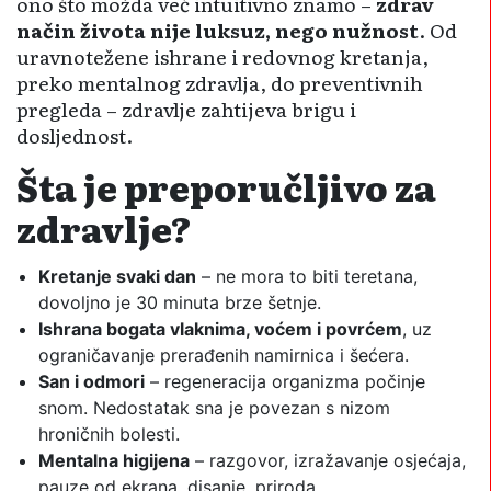
ono što možda već intuitivno znamo –
zdrav
način života nije luksuz, nego nužnost
. Od
uravnotežene ishrane i redovnog kretanja,
preko mentalnog zdravlja, do preventivnih
pregleda – zdravlje zahtijeva brigu i
dosljednost.
Šta je preporučljivo za
zdravlje?
Kretanje svaki dan
– ne mora to biti teretana,
dovoljno je 30 minuta brze šetnje.
Ishrana bogata vlaknima, voćem i povrćem
, uz
ograničavanje prerađenih namirnica i šećera.
San i odmori
– regeneracija organizma počinje
snom. Nedostatak sna je povezan s nizom
hroničnih bolesti.
Mentalna higijena
– razgovor, izražavanje osjećaja,
pauze od ekrana, disanje, priroda.