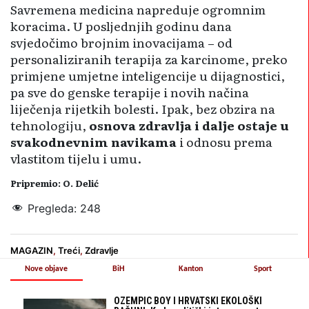
Savremena medicina napreduje ogromnim
koracima. U posljednjih godinu dana
svjedočimo brojnim inovacijama – od
personaliziranih terapija za karcinome, preko
primjene umjetne inteligencije u dijagnostici,
pa sve do genske terapije i novih načina
liječenja rijetkih bolesti. Ipak, bez obzira na
tehnologiju,
osnova zdravlja i dalje ostaje u
svakodnevnim navikama
i odnosu prema
vlastitom tijelu i umu.
Pripremio: O. Delić
Pregleda:
248
MAGAZIN
,
Treći
,
Zdravlje
Nove objave
BiH
Kanton
Sport
OZEMPIC BOY I HRVATSKI EKOLOŠKI