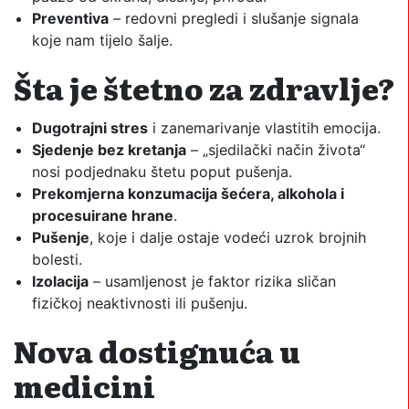
Preventiva
– redovni pregledi i slušanje signala
koje nam tijelo šalje.
Šta je štetno za zdravlje?
Dugotrajni stres
i zanemarivanje vlastitih emocija.
Sjedenje bez kretanja
– „sjedilački način života“
nosi podjednaku štetu poput pušenja.
Prekomjerna konzumacija šećera, alkohola i
procesuirane hrane
.
Pušenje
, koje i dalje ostaje vodeći uzrok brojnih
bolesti.
Izolacija
– usamljenost je faktor rizika sličan
fizičkoj neaktivnosti ili pušenju.
Nova dostignuća u
medicini