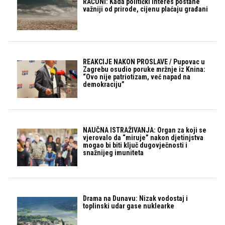
RAČUNI: Kada politički interes postane
važniji od prirode, cijenu plaćaju građani
REAKCIJE NAKON PROSLAVE / Pupovac u
Zagrebu osudio poruke mržnje iz Knina:
“Ovo nije patriotizam, već napad na
demokraciju”
NAUČNA ISTRAŽIVANJA: Organ za koji se
vjerovalo da “miruje” nakon djetinjstva
mogao bi biti ključ dugovječnosti i
snažnijeg imuniteta
Drama na Dunavu: Nizak vodostaj i
toplinski udar gase nuklearke