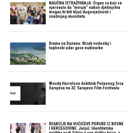
NAUČNA ISTRAŽIVANJA: Organ za koji se
vjerovalo da “miruje” nakon djetinjstva
mogao bi biti ključ dugovječnosti i
snažnijeg imuniteta
Drama na Dunavu: Nizak vodostaj i
toplinski udar gase nuklearke
Woody Harrelson dobitnik Počasnog Srca
Sarajeva na 32. Sarajevo Film Festivalu
REAKCIJE NA VUČIĆEVE PORUKE IZ BOSNE
I HERCEGOVINE: Janjić: Identitetska
politika vodi Srbiju u sve dublju krizu, a