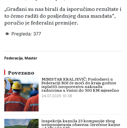
„Građani su nas birali da isporučimo rezultate i
to ćemo raditi do posljednjeg dana mandata“,
poručio je federalni premijer.
Pregleda:
377
Nikšič
Vlada FBiH
Federacija
,
Master
Povezano
MINISTAR KRALJEVIĆ: Poslodavci u
Federaciji BiH će moći do kraja godine
isplatiti neoporezivu naknadu
radnicima u visini do 300 KM mjesečno
24.07.2026 10:38
Inspekcija kaznila 23 kompanije zbog
neispunjavanja obaveza: Izrečene kazne