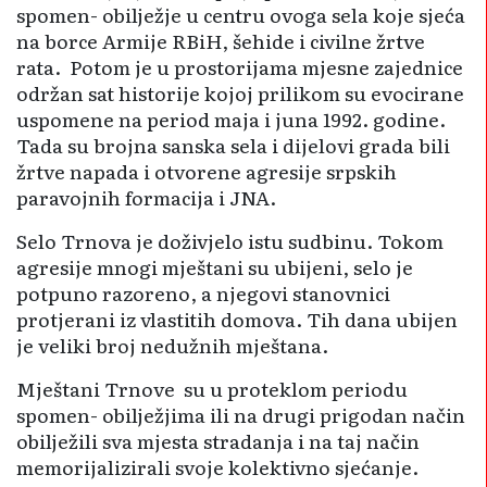
spomen- obilježje u centru ovoga sela koje sjeća
na borce Armije RBiH, šehide i civilne žrtve
rata. Potom je u prostorijama mjesne zajednice
održan sat historije kojoj prilikom su evocirane
uspomene na period maja i juna 1992. godine.
Tada su brojna sanska sela i dijelovi grada bili
žrtve napada i otvorene agresije srpskih
paravojnih formacija i JNA.
Selo Trnova je doživjelo istu sudbinu. Tokom
agresije mnogi mještani su ubijeni, selo je
potpuno razoreno, a njegovi stanovnici
protjerani iz vlastitih domova. Tih dana ubijen
je veliki broj nedužnih mještana.
Mještani Trnove su u proteklom periodu
spomen- obilježjima ili na drugi prigodan način
obilježili sva mjesta stradanja i na taj način
memorijalizirali svoje kolektivno sjećanje.