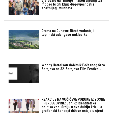
vjerovalo da “miruje” nakon djetinjstva
mogao bi biti ključ dugovječnosti i
snažnijeg imuniteta
Drama na Dunavu: Nizak vodostaj i
toplinski udar gase nuklearke
Woody Harrelson dobitnik Počasnog Srca
Sarajeva na 32. Sarajevo Film Festivalu
REAKCIJE NA VUČIĆEVE PORUKE IZ BOSNE
I HERCEGOVINE: Janjić: Identitetska
politika vodi Srbiju u sve dublju krizu, a
građanski koncept države ostaje u sjeni