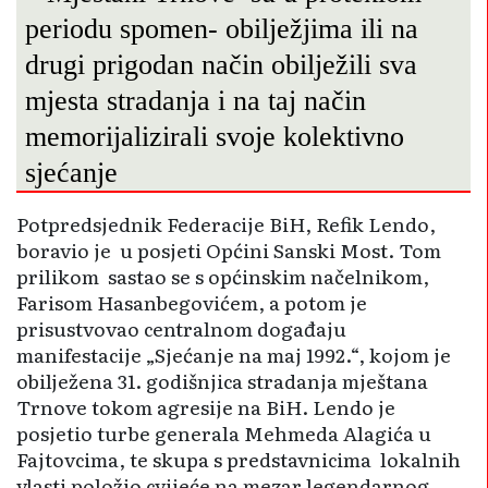
periodu spomen- obilježjima ili na
drugi prigodan način obilježili sva
mjesta stradanja i na taj način
memorijalizirali svoje kolektivno
sjećanje
Potpredsjednik Federacije BiH, Refik Lendo,
boravio je u posjeti Općini Sanski Most. Tom
prilikom sastao se s općinskim načelnikom,
Farisom Hasanbegovićem, a potom je
prisustvovao centralnom događaju
manifestacije „Sjećanje na maj 1992.“, kojom je
obilježena 31. godišnjica stradanja mještana
Trnove tokom agresije na BiH. Lendo je
posjetio turbe generala Mehmeda Alagića u
Fajtovcima, te skupa s predstavnicima lokalnih
vlasti položio cvijeće na mezar legendarnog