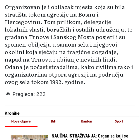
Organizovan je i obilazak mjesta koja su bila
stratišta tokom agresije na Bosnu i
Hercegovinu. Tom prilikom, delegacije
lokalnih vlasti, boračkih i ostalih udruženja, te
građana Trnove i Sanskog Mosta posjetili su
spomen-obilježja u samom selu i njegovoj
okolini koja sjećaju na tragične događaje,
napad na Trnovu i ubijanje nevinih ljudi.
Odana je počast stradalima, kako civilima tako i
organizatorima otpora agresiji na području
ovog sela tokom 1992. godine.
Pregleda:
222
Kronike
Nove objave
BiH
Kanton
Sport
NAUČNA ISTRAŽIVANJA: Organ za koji se