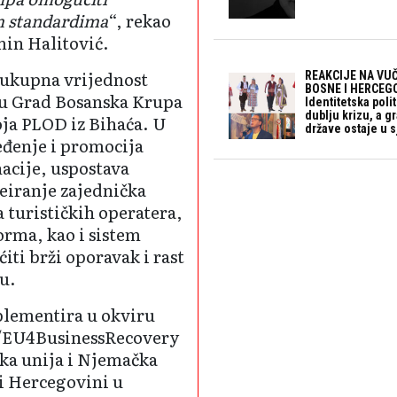
m standardima
“, rekao
in Halitović.
e ukupna vrijednost
REAKCIJE NA VUČ
BOSNE I HERCEGO
u Grad Bosanska Krupa
Identitetska polit
dublju krizu, a 
oja PLOD iz Bihaća. U
države ostaje u s
eđenje i promocija
acije, uspostava
eiranje zajednička
a turističkih operatera,
orma, kao i sistem
iti brži oporavak i rast
u.
plementira u okviru
e/EU4BusinessRecovery
ska unija i Njemačka
 i Hercegovini u