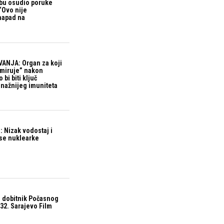
bu osudio poruke
“Ovo nije
 napad na
ANJA: Organ za koji
“miruje” nakon
bi biti ključ
snažnijeg imuniteta
 Nizak vodostaj i
ase nuklearke
 dobitnik Počasnog
32. Sarajevo Film