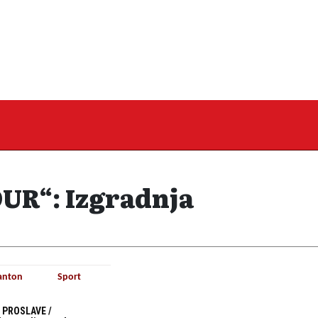
R“: Izgradnja
anton
Sport
 PROSLAVE /