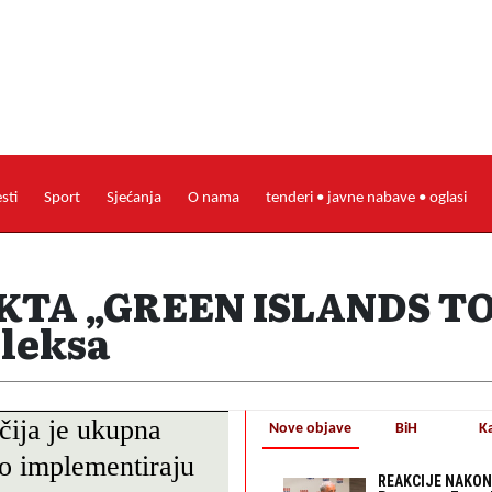
esti
Sport
Sjećanja
O nama
tenderi • javne nabave • oglasi
KTA „GREEN ISLANDS TOU
leksa
čija je ukupna
Nove objave
BiH
K
o implementiraju
REAKCIJE NAKON