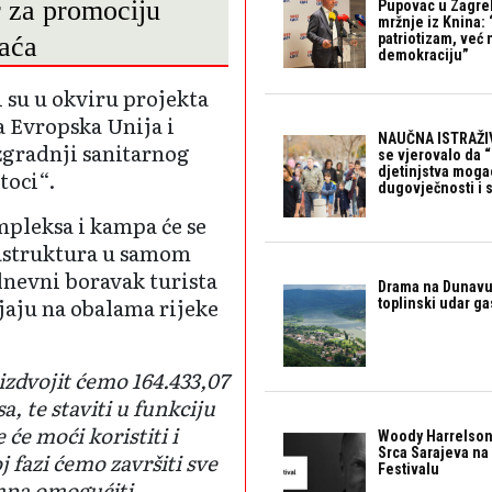
 za promociju
Pupovac u Zagre
mržnje iz Knina: 
patriotizam, već
aća
demokraciju”
 su u okviru projekta
a Evropska Unija i
NAUČNA ISTRAŽIV
zgradnji sanitarnog
se vjerovalo da 
djetinjstva mogao 
toci“.
dugovječnosti i 
pleksa i kampa će se
rastruktura u samom
ednevni boravak turista
Drama na Dunavu:
ljaju na obalama rijeke
toplinski udar g
izdvojit ćemo 164.433,07
 te staviti u funkciju
 će moći koristiti i
Woody Harrelson
Srca Sarajeva na 
 fazi ćemo završiti sve
Festivalu
mpa omogućiti