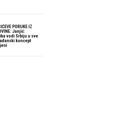
IĆEVE PORUKE IZ
VINE: Janjić:
ika vodi Srbiju u sve
građanski koncept
jeni