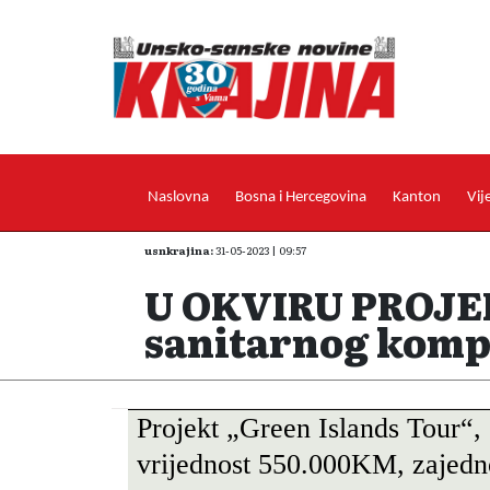
Naslovna
Bosna i Hercegovina
Kanton
Vij
usnkrajina:
31-05-2023 | 09:57
U OKVIRU PROJE
sanitarnog komp
Projekt „Green Islands Tour“, 
vrijednost 550.000KM, zajedn