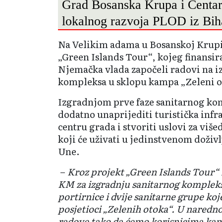
Grad Bosanska Krupa i Centar
lokalnog razvoja PLOD iz Bih
Na Velikim adama u Bosanskoj Krupi
„Green Islands Tour“, kojeg finansir
Njemačka vlada započeli radovi na i
kompleksa u sklopu kampa „Zeleni o
Izgradnjom prve faze sanitarnog kom
dodatno unaprijediti turistička inf
centru grada i stvoriti uslovi za viš
koji će uživati u jedinstvenom doživ
Une.
–
Kroz projekt „Green Islands Tour“ 
KM za izgradnju sanitarnog kompleksa,
portirnice i dvije sanitarne grupe koje
posjetioci „Zelenih otoka“. U narednoj
radove tako da ćemo korisnicima ka