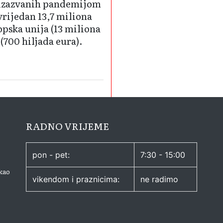
 izazvanih pandemijom
rijedan 13,7 miliona
opska unija (13 miliona
(700 hiljada eura).
RADNO VRIJEME
pon - pet:
7:30 - 15:00
kao
vikendom i praznicima:
ne radimo