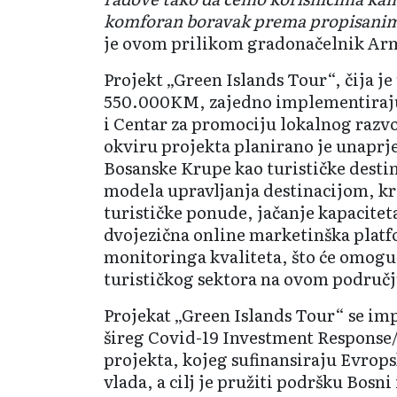
komforan boravak prema propisani
je ovom prilikom gradonačelnik Arm
Projekt „Green Islands Tour“, čija j
550.000KM, zajedno implementiraj
i Centar za promociju lokalnog razv
okviru projekta planirano je unaprj
Bosanske Krupe kao turističke destin
modela upravljanja destinacijom, kr
turističke ponude, jačanje kapacitet
dvojezična online marketinška platf
monitoringa kvaliteta, što će omoguć
turističkog sektora na ovom područj
Projekat „Green Islands Tour“ se im
šireg Covid-19 Investment Respons
projekta, kojeg sufinansiraju Evrop
vlada, a cilj je pružiti podršku Bosni