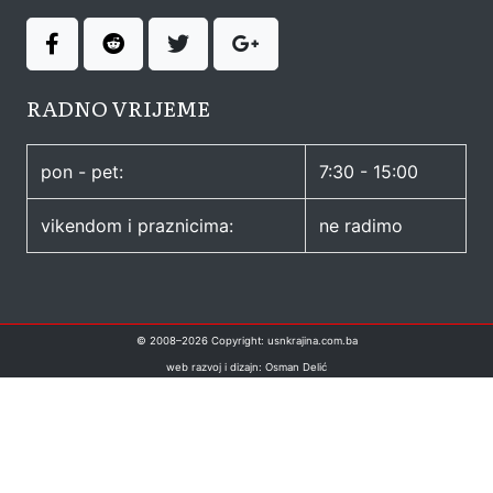
RADNO VRIJEME
pon - pet:
7:30 - 15:00
vikendom i praznicima:
ne radimo
© 2008–
2026
Copyright: usnkrajina.com.ba
web razvoj i dizajn: Osman Delić