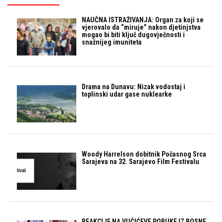
NAUČNA ISTRAŽIVANJA: Organ za koji se
vjerovalo da “miruje” nakon djetinjstva
mogao bi biti ključ dugovječnosti i
snažnijeg imuniteta
Drama na Dunavu: Nizak vodostaj i
toplinski udar gase nuklearke
Woody Harrelson dobitnik Počasnog Srca
Sarajeva na 32. Sarajevo Film Festivalu
REAKCIJE NA VUČIĆEVE PORUKE IZ BOSNE