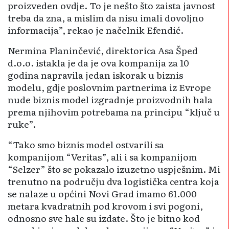
proizveden ovdje. To je nešto što zaista javnost
treba da zna, a mislim da nisu imali dovoljno
informacija”, rekao je načelnik Efendić.
Nermina Planinčević, direktorica Asa Šped
d.o.o. istakla je da je ova kompanija za 10
godina napravila jedan iskorak u biznis
modelu, gdje poslovnim partnerima iz Evrope
nude biznis model izgradnje proizvodnih hala
prema njihovim potrebama na principu “ključ u
ruke”.
“Tako smo biznis model ostvarili sa
kompanijom “Veritas”, ali i sa kompanijom
“Selzer” što se pokazalo izuzetno uspješnim. Mi
trenutno na području dva logistička centra koja
se nalaze u općini Novi Grad imamo 61.000
metara kvadratnih pod krovom i svi pogoni,
odnosno sve hale su izdate. Što je bitno kod