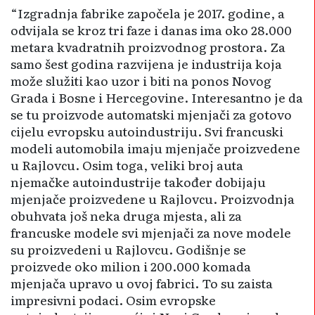
“Izgradnja fabrike započela je 2017. godine, a
odvijala se kroz tri faze i danas ima oko 28.000
metara kvadratnih proizvodnog prostora. Za
samo šest godina razvijena je industrija koja
može služiti kao uzor i biti na ponos Novog
Grada i Bosne i Hercegovine. Interesantno je da
se tu proizvode automatski mjenjači za gotovo
cijelu evropsku autoindustriju. Svi francuski
modeli automobila imaju mjenjače proizvedene
u Rajlovcu. Osim toga, veliki broj auta
njemačke autoindustrije također dobijaju
mjenjače proizvedene u Rajlovcu. Proizvodnja
obuhvata još neka druga mjesta, ali za
francuske modele svi mjenjači za nove modele
su proizvedeni u Rajlovcu. Godišnje se
proizvede oko milion i 200.000 komada
mjenjača upravo u ovoj fabrici. To su zaista
impresivni podaci. Osim evropske