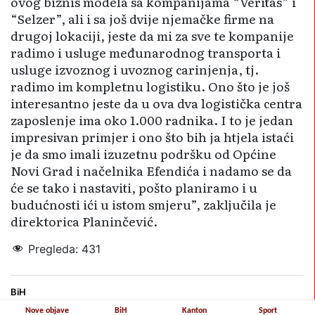
ovog biznis modela sa kompanijama “Veritas” i
“Selzer”, ali i sa još dvije njemačke firme na
drugoj lokaciji, jeste da mi za sve te kompanije
radimo i usluge međunarodnog transporta i
usluge izvoznog i uvoznog carinjenja, tj.
radimo im kompletnu logistiku. Ono što je još
interesantno jeste da u ova dva logistička centra
zaposlenje ima oko 1.000 radnika. I to je jedan
impresivan primjer i ono što bih ja htjela istaći
je da smo imali izuzetnu podršku od Općine
Novi Grad i načelnika Efendića i nadamo se da
će se tako i nastaviti, pošto planiramo i u
budućnosti ići u istom smjeru”, zaključila je
direktorica Planinčević.
Pregleda:
431
BiH
Nove objave
BiH
Kanton
Sport