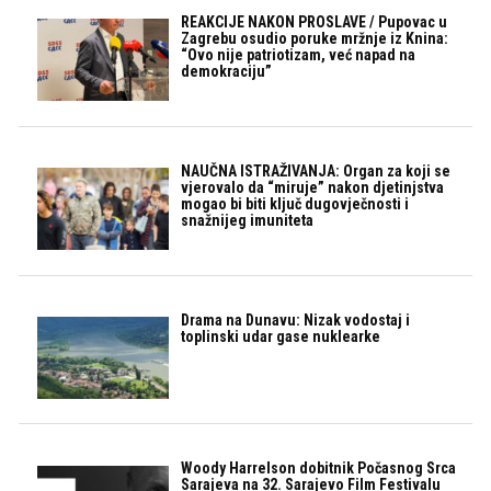
REAKCIJE NAKON PROSLAVE / Pupovac u
Zagrebu osudio poruke mržnje iz Knina:
“Ovo nije patriotizam, već napad na
demokraciju”
NAUČNA ISTRAŽIVANJA: Organ za koji se
vjerovalo da “miruje” nakon djetinjstva
mogao bi biti ključ dugovječnosti i
snažnijeg imuniteta
Drama na Dunavu: Nizak vodostaj i
toplinski udar gase nuklearke
Woody Harrelson dobitnik Počasnog Srca
Sarajeva na 32. Sarajevo Film Festivalu