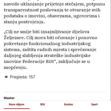
navode uklanjanje prijetnje stečajem, potpunu
transparentnost poslovanja te otvaranje svih
podataka o imovini, obavezama, ugovorima i
stanju postrojenja.
„Cilj ne smije biti iznajmljivanje dijelova
Željezare. Cilj mora biti očuvanje i ponovno
pokretanje funkcionalnog industrijskog
sistema, zaštita radnih mjesta i sprečavanje
daljnjeg slabljenja strateške industrijske
imovine Federacije BiH“, zaključuje se u
saopćenju.
Pregleda:
157
energije i rudarstva
Federalno ministarstvo industrije
Master
Nove objave
BiH
Kanton
Sport