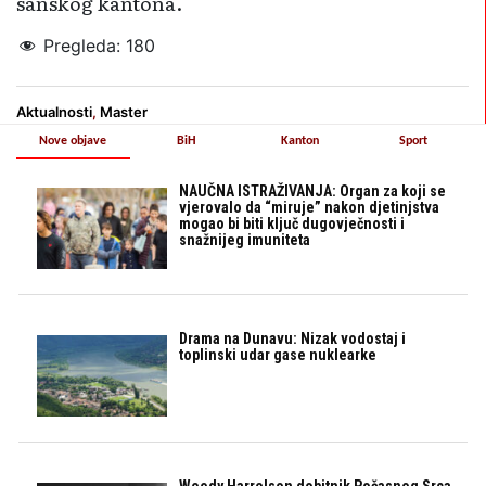
sanskog kantona.
Pregleda:
180
Aktualnosti
,
Master
Nove objave
BiH
Kanton
Sport
NAUČNA ISTRAŽIVANJA: Organ za koji se
vjerovalo da “miruje” nakon djetinjstva
mogao bi biti ključ dugovječnosti i
snažnijeg imuniteta
Drama na Dunavu: Nizak vodostaj i
toplinski udar gase nuklearke
Woody Harrelson dobitnik Počasnog Srca