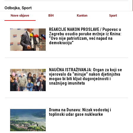
Odbojka
,
Sport
Nove objave
BiH
Kanton
Sport
REAKCIJE NAKON PROSLAVE / Pupovac u
Zagrebu osudio poruke mržnje iz Knina:
“Ovo nije patriotizam, već napad na
demokraciju”
NAUČNA ISTRAŽIVANJA: Organ za koji se
vjerovalo da “miruje” nakon djetinjstva
mogao bi biti ključ dugovječnosti i
snažnijeg imuniteta
Drama na Dunavu: Nizak vodostaj i
toplinski udar gase nuklearke