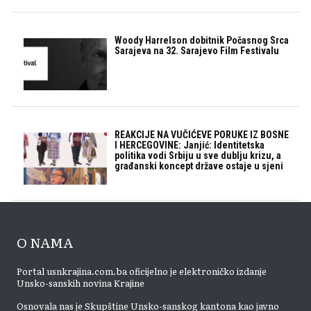
Woody Harrelson dobitnik Počasnog Srca
Sarajeva na 32. Sarajevo Film Festivalu
REAKCIJE NA VUČIĆEVE PORUKE IZ BOSNE
I HERCEGOVINE: Janjić: Identitetska
politika vodi Srbiju u sve dublju krizu, a
građanski koncept države ostaje u sjeni
O NAMA
Portal usnkrajina.com.ba oficijelno je elektroničko izdanje
Unsko-sanskih novina Krajine
Osnovala nas je Skupštine Unsko-sanskog kantona kao javno