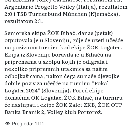
Argentario Progetto Voiley (Italija), rezultatom
2:0 i TSB Turnerbund Múnchen (Njemačka),
rezultatom 2:1.
Seniorska ekipa ŽOK Bihać, danas (petak)
otputovala je u Sloveniju, gdje će uzeti učešće
na pozivnom turniru kod ekipe ŽOK Logatec.
Ekipa iz Slovenije boravila je u Bihaću na
pripremama u skolpu kojih je odigrala i
nekoliko pripremnih utakmica sa našim
odbojkašicama, nakon čega su naše djevojke
dobile poziv za učešće na turniru “Pokal
Logatca 2024” (Slovenija). Pored ekipe
domaćina OK Logatac, ŽOK Bihać, na turniru
će nastupati i ekipe ŽOK Zalet ZKB, ŽOK OTP
Banka Branik 2, Volley klub Portorož.
Pregleda:
1.111