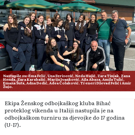
Nastupile su: Ema Felić, Una Ferizović, Neda Hujić, Zara Tinjak, Zana
Henda, Zara Karabašić, Marija Ivanković, Ajla Abaza, Amila Tulić,
Emana Šuta, Adna Dedić, Adea Čolaković. Treneri Dževad Felić i Amir
Žujo.
Ekipa Ženskog odbojkaškog kluba Bihać
proteklog vikenda u Italiji nastupila je na
odbojkaškom turniru za djevojke do 17 godina
(U-17).