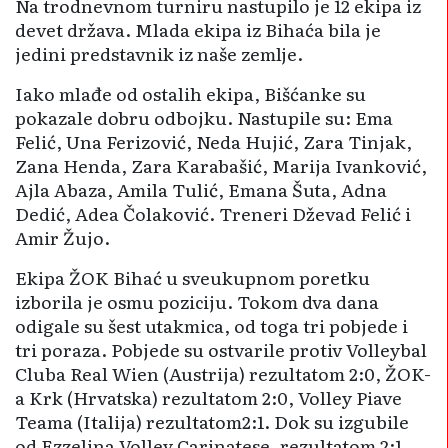
Na trodnevnom turniru nastupilo je 12 ekipa iz
devet država. Mlada ekipa iz Bihaća bila je
jedini predstavnik iz naše zemlje.
Iako mlađe od ostalih ekipa, Bišćanke su
pokazale dobru odbojku. Nastupile su: Ema
Felić, Una Ferizović, Neda Hujić, Zara Tinjak,
Zana Henda, Zara Karabašić, Marija Ivanković,
Ajla Abaza, Amila Tulić, Emana Šuta, Adna
Dedić, Adea Čolaković. Treneri Dževad Felić i
Amir Žujo.
Ekipa ŽOK Bihać u sveukupnom poretku
izborila je osmu poziciju. Tokom dva dana
odigale su šest utakmica, od toga tri pobjede i
tri poraza. Pobjede su ostvarile protiv Volleybal
Cluba Real Wien (Austrija) rezultatom 2:0, ŽOK-
a Krk (Hrvatska) rezultatom 2:0, Volley Piave
Teama (Italija) rezultatom2:1. Dok su izgubile
od Ezzelina Volley Carinatese, rezultatom 2:1,