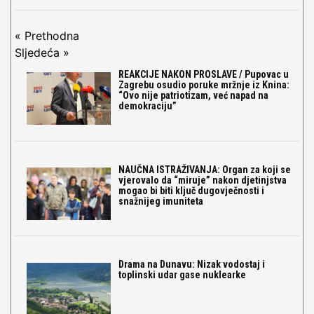
« Prethodna
Sljedeća »
REAKCIJE NAKON PROSLAVE / Pupovac u
Zagrebu osudio poruke mržnje iz Knina:
“Ovo nije patriotizam, već napad na
demokraciju”
NAUČNA ISTRAŽIVANJA: Organ za koji se
vjerovalo da “miruje” nakon djetinjstva
mogao bi biti ključ dugovječnosti i
snažnijeg imuniteta
Drama na Dunavu: Nizak vodostaj i
toplinski udar gase nuklearke