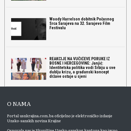
Woody Harrelson dobitnik Počasnog
Srca Sarajeva na 32. Sarajevo Film
Festivalu
REAKCIJE NA VUČIĆEVE PORUKE IZ
BOSNE I HERCEGOVINE: Janjić:
Identitetska politika vodi Srbiju u sve
dublju krizu, a građanski koncept
države ostaje u sjeni
O NAMA
Portal usnkrajina.com.ba oficijelno je elektroničko izdanje
Unsko-sanskih novina Krajine
Osnovala nas je Skupštine Unsko-sanskog kantona kao javno