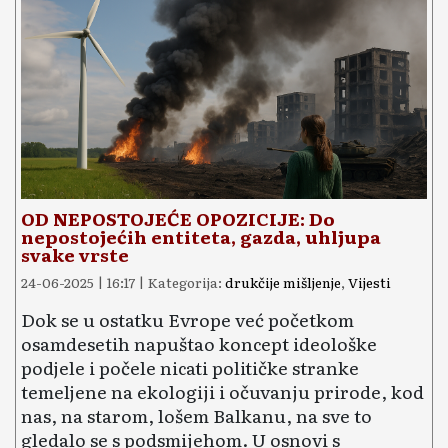
OD NEPOSTOJEĆE OPOZICIJE: Do
nepostojećih entiteta, gazda, uhljupa
svake vrste
24-06-2025 | 16:17 | Kategorija:
drukčije mišljenje
,
Vijesti
Dok se u ostatku Evrope već početkom
osamdesetih napuštao koncept ideološke
podjele i počele nicati političke stranke
temeljene na ekologiji i očuvanju prirode, kod
nas, na starom, lošem Balkanu, na sve to
gledalo se s podsmijehom. U osnovi s