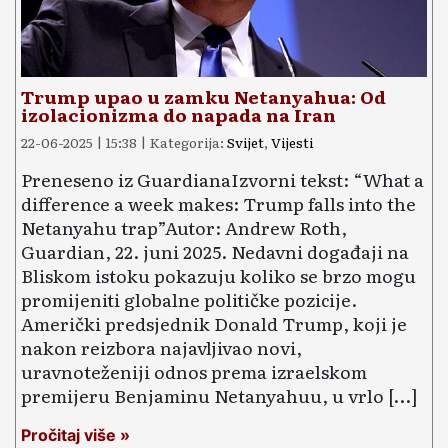
Trump upao u zamku Netanyahua: Od
izolacionizma do napada na Iran
22-06-2025 | 15:38 | Kategorija:
Svijet
,
Vijesti
Preneseno iz GuardianaIzvorni tekst: “What a
difference a week makes: Trump falls into the
Netanyahu trap”Autor: Andrew Roth,
Guardian, 22. juni 2025. Nedavni događaji na
Bliskom istoku pokazuju koliko se brzo mogu
promijeniti globalne političke pozicije.
Američki predsjednik Donald Trump, koji je
nakon reizbora najavljivao novi,
uravnoteženiji odnos prema izraelskom
premijeru Benjaminu Netanyahuu, u vrlo […]
Pročitaj više »