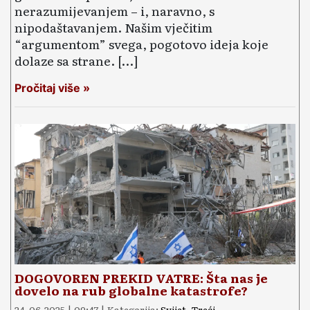
nerazumijevanjem – i, naravno, s
nipodaštavanjem. Našim vječitim
“argumentom” svega, pogotovo ideja koje
dolaze sa strane. […]
Pročitaj više »
DOGOVOREN PREKID VATRE: Šta nas je
dovelo na rub globalne katastrofe?
24-06-2025 | 09:47 | Kategorija:
Svijet
,
Treći