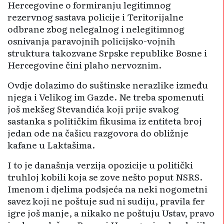
Hercegovine o formiranju legitimnog
rezervnog sastava policije i Teritorijalne
odbrane zbog nelegalnog i nelegitimnog
osnivanja paravojnih policijsko-vojnih
struktura takozvane Srpske republike Bosne i
Hercegovine čini plaho nervoznim.
Ovdje dolazimo do suštinske nerazlike između
njega i Velikog im Gazde. Ne treba spomenuti
još mekšeg Stevandića koji prije svakog
sastanka s političkim fikusima iz entiteta broj
jedan ode na čašicu razgovora do obližnje
kafane u Laktašima.
I to je današnja verzija opozicije u politički
truhloj kobili koja se zove nešto poput NSRS.
Imenom i djelima podsjeća na neki nogometni
savez koji ne poštuje sud ni sudiju, pravila fer
igre još manje, a nikako ne poštuju Ustav, pravo