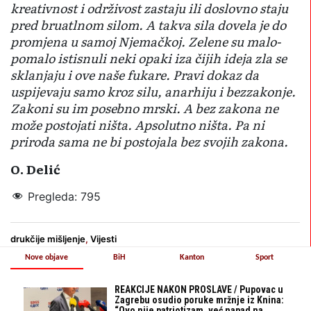
kreativnost i održivost zastaju ili doslovno staju
pred bruatlnom silom. A takva sila dovela je do
promjena u samoj Njemačkoj. Zelene su malo-
pomalo istisnuli neki opaki iza čijih ideja zla se
sklanjaju i ove naše fukare. Pravi dokaz da
uspijevaju samo kroz silu, anarhiju i bezzakonje.
Zakoni su im posebno mrski. A bez zakona ne
može postojati ništa. Apsolutno ništa. Pa ni
priroda sama ne bi postojala bez svojih zakona.
O. Delić
Pregleda:
795
drukčije mišljenje
,
Vijesti
Nove objave
BiH
Kanton
Sport
REAKCIJE NAKON PROSLAVE / Pupovac u
Zagrebu osudio poruke mržnje iz Knina:
“Ovo nije patriotizam, već napad na