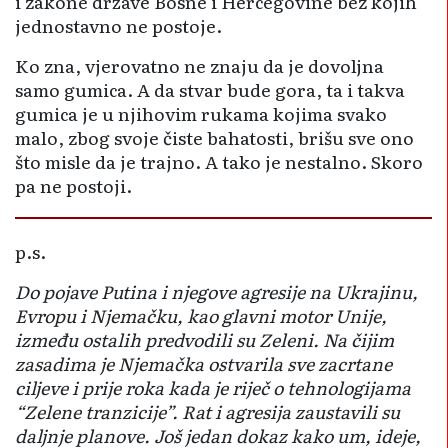
i zakone države Bosne i Hercegovine bez kojih
jednostavno ne postoje.
Ko zna, vjerovatno ne znaju da je dovoljna
samo gumica. A da stvar bude gora, ta i takva
gumica je u njihovim rukama kojima svako
malo, zbog svoje čiste bahatosti, brišu sve ono
što misle da je trajno. A tako je nestalno. Skoro
pa ne postoji.
p.s.
Do pojave Putina i njegove agresije na Ukrajinu,
Evropu i Njemačku, kao glavni motor Unije,
između ostalih predvodili su Zeleni. Na čijim
zasadima je Njemačka ostvarila sve zacrtane
ciljeve i prije roka kada je riječ o tehnologijama
“Zelene tranzicije”. Rat i agresija zaustavili
su
daljnje planove. Još jedan dokaz kako um, ideje,