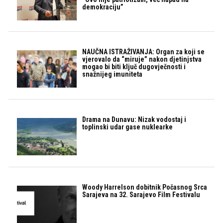
demokraciju”
NAUČNA ISTRAŽIVANJA: Organ za koji se
vjerovalo da “miruje” nakon djetinjstva
mogao bi biti ključ dugovječnosti i
snažnijeg imuniteta
Drama na Dunavu: Nizak vodostaj i
toplinski udar gase nuklearke
Woody Harrelson dobitnik Počasnog Srca
Sarajeva na 32. Sarajevo Film Festivalu