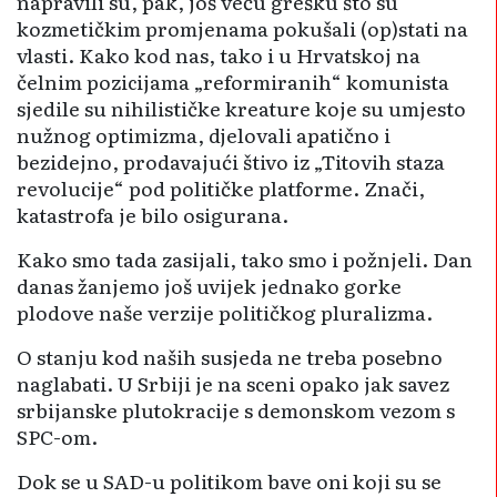
napravili su, pak, još veću grešku što su
kozmetičkim promjenama pokušali (op)stati na
vlasti. Kako kod nas, tako i u Hrvatskoj na
čelnim pozicijama „reformiranih“ komunista
sjedile su nihilističke kreature koje su umjesto
nužnog optimizma, djelovali apatično i
bezidejno, prodavajući štivo iz „Titovih staza
revolucije“ pod političke platforme. Znači,
katastrofa je bilo osigurana.
Kako smo tada zasijali, tako smo i požnjeli. Dan
danas žanjemo još uvijek jednako gorke
plodove naše verzije političkog pluralizma.
O stanju kod naših susjeda ne treba posebno
naglabati. U Srbiji je na sceni opako jak savez
srbijanske plutokracije s demonskom vezom s
SPC-om.
Dok se u SAD-u politikom bave oni koji su se