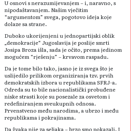
U osnovi s nerazumijevanjem – i, naravno, s
nipodaštavanjem. Našim vječitim
“argumentom” svega, pogotovo ideja koje
dolaze sa strane.
Duboko ukorijenjeni u jednopartijski oblik
„demokracije“ Jugoslavija je poslije smrti
Josipa Broza išla, sada je očito, prema jedinom
mogućem “rješenju” – krvavom raspadu.
Da je tome bilo tako, jasno je iz svega što je
uslijedilo prilikom organiziranja tzv. prvih
demokratskih izbora u republikama SFRJ-a.
Odreda su to bile nacionalistički probuđene
niske strasti koje su posezale za osvetom i
redefiniranjem sveukupnih odnosa.
Prvenstveno među narodima, a ubrzo i među
republikama i pokrajinama.
Da žvaka nije za seljaka – brzo smo pokazali. I