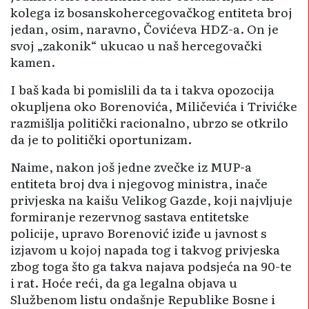
kolega iz bosanskohercegovačkog entiteta broj
jedan, osim, naravno, Čovićeva HDZ-a. On je
svoj „zakonik“ ukucao u naš hercegovački
kamen.
I baš kada bi pomislili da ta i takva opozocija
okupljena oko Borenovića, Miličevića i Trivićke
razmišlja politički racionalno, ubrzo se otkrilo
da je to politički oportunizam.
Naime, nakon još jedne zvečke iz MUP-a
entiteta broj dva i njegovog ministra, inače
privjeska na kaišu Velikog Gazde, koji najvljuje
formiranje rezervnog sastava entitetske
policije, upravo Borenović iziđe u javnost s
izjavom u kojoj napada tog i takvog privjeska
zbog toga što ga takva najava podsjeća na 90-te
i rat. Hoće reći, da ga legalna objava u
Službenom listu ondašnje Republike Bosne i