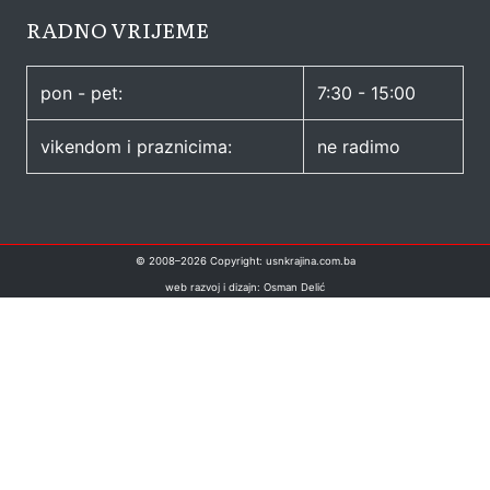
RADNO VRIJEME
pon - pet:
7:30 - 15:00
vikendom i praznicima:
ne radimo
© 2008–
2026
Copyright: usnkrajina.com.ba
web razvoj i dizajn: Osman Delić