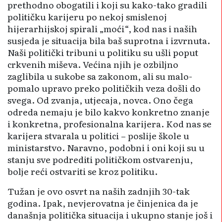
prethodno obogatili i koji su kako-tako gradili
političku karijeru po nekoj smislenoj
hijerarhijskoj spirali „moći“, kod nas i naših
susjeda je situacija bila baš suprotna i izvrnuta.
Naši politički tribuni u politiku su ušli poput
crkvenih miševa. Većina njih je ozbiljno
zaglibila u sukobe sa zakonom, ali su malo-
pomalo upravo preko političkih veza došli do
svega. Od zvanja, utjecaja, novca. Ono čega
odreda nemaju je bilo kakvo konkretno znanje
i konkretna, profesionalna karijera. Kod nas se
karijera stvarala u politici – poslije škole u
ministarstvo. Naravno, podobni i oni koji su u
stanju sve podrediti političkom ostvarenju,
bolje reći ostvariti se kroz politiku.
Tužan je ovo osvrt na naših zadnjih 30-tak
godina. Ipak, nevjerovatna je činjenica da je
današnja politička situacija i ukupno stanje još i