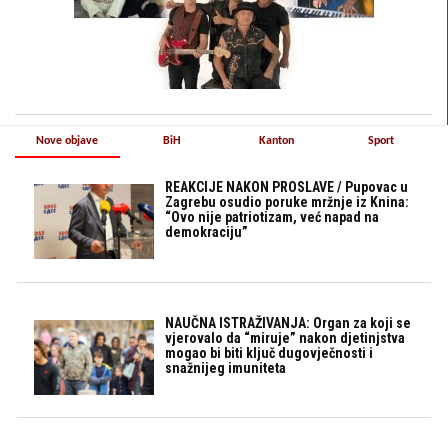
Nove objave
BiH
Kanton
Sport
REAKCIJE NAKON PROSLAVE / Pupovac u
Zagrebu osudio poruke mržnje iz Knina:
“Ovo nije patriotizam, već napad na
demokraciju”
NAUČNA ISTRAŽIVANJA: Organ za koji se
vjerovalo da “miruje” nakon djetinjstva
mogao bi biti ključ dugovječnosti i
snažnijeg imuniteta