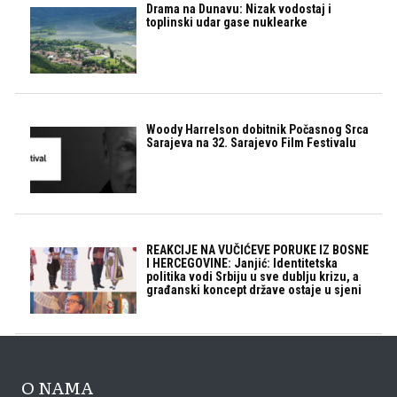
Drama na Dunavu: Nizak vodostaj i
toplinski udar gase nuklearke
Woody Harrelson dobitnik Počasnog Srca
Sarajeva na 32. Sarajevo Film Festivalu
REAKCIJE NA VUČIĆEVE PORUKE IZ BOSNE
I HERCEGOVINE: Janjić: Identitetska
politika vodi Srbiju u sve dublju krizu, a
građanski koncept države ostaje u sjeni
O NAMA