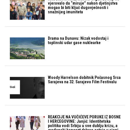
vjerovalo da “miruje” nakon djetinjstva
mogao bi biti ključ dugovječnosti i
snažnijeg imuniteta
Drama na Dunavu: Nizak vodostaj i
toplinski udar gase nuklearke
Woody Harrelson dobitnik Počasnog Srca
Sarajeva na 32. Sarajevo Film Festivalu
REAKCIJE NA VUČIĆEVE PORUKE IZ BOSNE
I HERCEGOVINE: Janjić: Identitetska
politika vodi Srbiju u sve dublju krizu, a