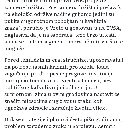
trenutno ostvaruju upravo kroz projekte
zamjene ložišta. „Prenamjena ložišta i prelazak
na ekološki održive načine grijanja jedini su
put ka dugoročnom poboljšanju kvaliteta
zraka“, poručio je Vreto u gostovanju na TVSA,
naglasivši da je na saobraćaj teže brzo uticati,
ali da se i u tom segmentu mora učiniti sve što je
moguće.
Pored tehničkih mjera, stručnjaci upozoravaju i
na potrebu jasnih kriznih protokola: kada
zagađenje pređe opasne pragove, institucije
moraju automatski aktivirati set mjera, bez
političkog kalkulisanja i odlaganja. U
suprotnom, zima u ovim gradovima nastavit će
značiti mjesecima dug život u zraku koji
ugrožava zdravlje i skraćuje životni vijek.
Dok se strategije i planovi često pišu godinama,
problem zagađenja zraka u Sarajevu, Zenici i