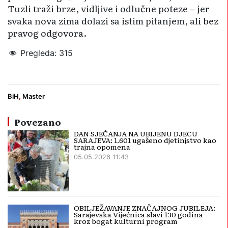
Tuzli traži brze, vidljive i odlučne poteze – jer
svaka nova zima dolazi sa istim pitanjem, ali bez
pravog odgovora.
Pregleda:
315
PM čestice
Sarajevo
smog
BiH
,
Master
Povezano
DAN SJEĆANJA NA UBIJENU DJECU
SARAJEVA: 1.601 ugašeno djetinjstvo kao
trajna opomena
05.05.2026 11:43
OBILJEŽAVANJE ZNAČAJNOG JUBILEJA:
Sarajevska Vijećnica slavi 130 godina
kroz bogat kulturni program