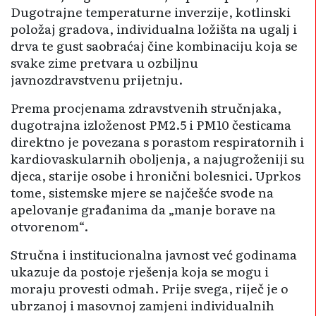
Dugotrajne temperaturne inverzije, kotlinski
položaj gradova, individualna ložišta na ugalj i
drva te gust saobraćaj čine kombinaciju koja se
svake zime pretvara u ozbiljnu
javnozdravstvenu prijetnju.
Prema procjenama zdravstvenih stručnjaka,
dugotrajna izloženost PM2.5 i PM10 česticama
direktno je povezana s porastom respiratornih i
kardiovaskularnih oboljenja, a najugroženiji su
djeca, starije osobe i hronični bolesnici. Uprkos
tome, sistemske mjere se najčešće svode na
apelovanje građanima da „manje borave na
otvorenom“.
Stručna i institucionalna javnost već godinama
ukazuje da postoje rješenja koja se mogu i
moraju provesti odmah. Prije svega, riječ je o
ubrzanoj i masovnoj zamjeni individualnih