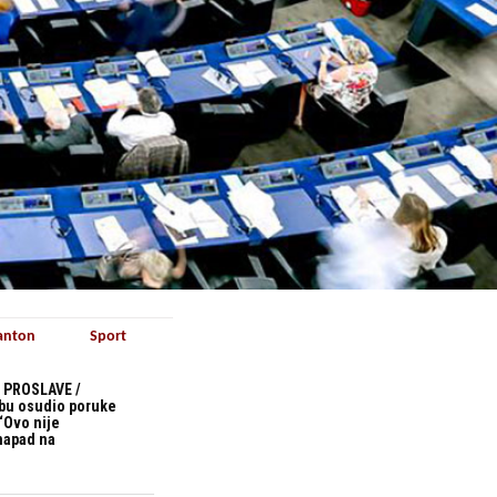
anton
Sport
 PROSLAVE /
bu osudio poruke
“Ovo nije
 napad na