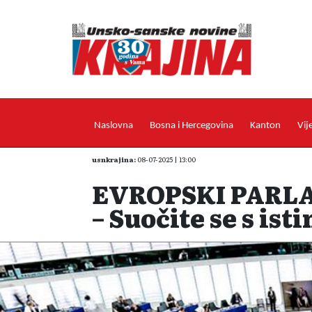
Naslovna
Bosna i Hercegovina
Kanton
Vij
usnkrajina:
08-07-2025 | 13:00
EVROPSKI PARLA
– Suočite se s ist