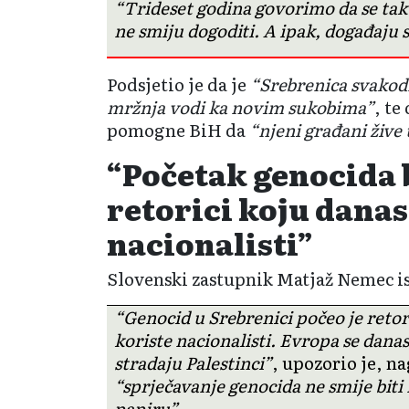
“Trideset godina govorimo da se takv
ne smiju dogoditi. A ipak, događaju 
Podsjetio je da je
“Srebrenica svakod
mržnja vodi ka novim sukobima”
, te
pomogne BiH da
“njeni građani žive
“Početak genocida b
retorici koju danas
nacionalisti”
Slovenski zastupnik Matjaž Nemec is
“Genocid u Srebrenici počeo je reto
koriste nacionalisti. Evropa se dana
stradaju Palestinci”
, upozorio je, n
“sprječavanje genocida ne smije biti
papiru”
.