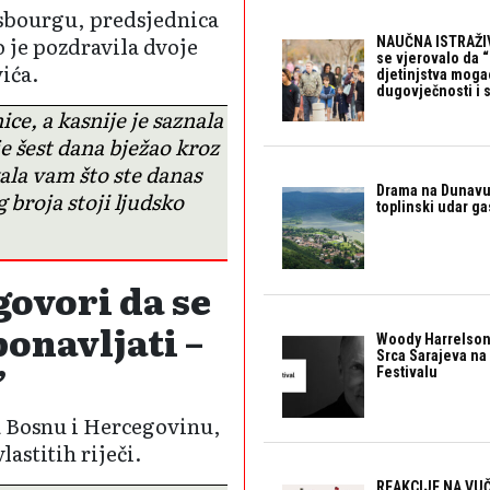
asbourgu, predsjednica
 je pozdravila dvoje
NAUČNA ISTRAŽIV
se vjerovalo da 
ića.
djetinjstva mogao 
dugovječnosti i 
ce, a kasnije je saznala
je šest dana bježao kroz
ala vam što ste danas
Drama na Dunavu:
 broja stoji ljudsko
toplinski udar g
govori da se
ponavljati –
Woody Harrelson
Srca Sarajeva na 
”
Festivalu
za Bosnu i Hercegovinu,
lastitih riječi.
REAKCIJE NA VUČ