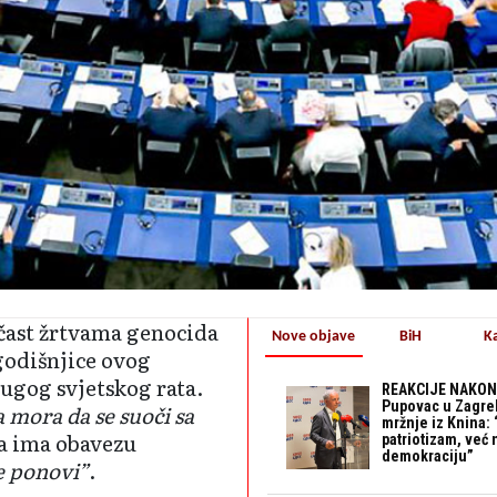
čast žrtvama genocida
Nove objave
BiH
K
 godišnjice ovog
ugog svjetskog rata.
REAKCIJE NAKON
Pupovac u Zagre
a mora da se suoči sa
mržnje iz Knina: 
da ima obavezu
patriotizam, već
demokraciju”
še ponovi”
.