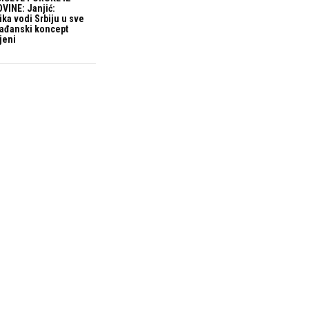
VINE: Janjić:
ika vodi Srbiju u sve
građanski koncept
jeni