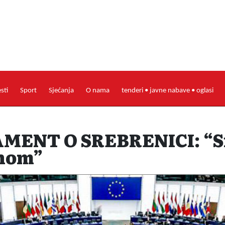
esti
Sport
Sjećanja
O nama
tenderi • javne nabave • oglasi
MENT O SREBRENICI: “Sr
inom”