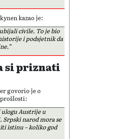
kynen kazao je:
ijali civile. To je bio
storije i podsjetnik da
ine.”
 si priznati
er govorio je o
prošlosti:
 ulogu Austrije u
i. Srpski narod mora se
ti istinu – koliko god