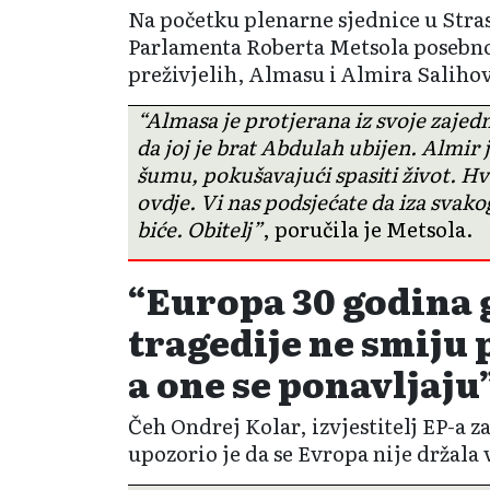
Na početku plenarne sjednice u Str
Parlamenta Roberta Metsola posebno
preživjelih, Almasu i Almira Salihov
“Almasa je protjerana iz svoje zajedni
da joj je brat Abdulah ubijen. Almir 
šumu, pokušavajući spasiti život. Hv
ovdje. Vi nas podsjećate da iza svakog
biće. Obitelj”
, poručila je Metsola.
“Europa 30 godina 
tragedije ne smiju 
a one se ponavljaju
Čeh Ondrej Kolar, izvjestitelj EP-a 
upozorio je da se Evropa nije držala v