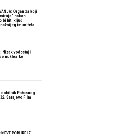
ANJA: Organ za koji
“miruje” nakon
bi biti ključ
snažnijeg imuniteta
 Nizak vodostaj i
ase nuklearke
 dobitnik Počasnog
32. Sarajevo Film
IĆEVE PORUKE IZ