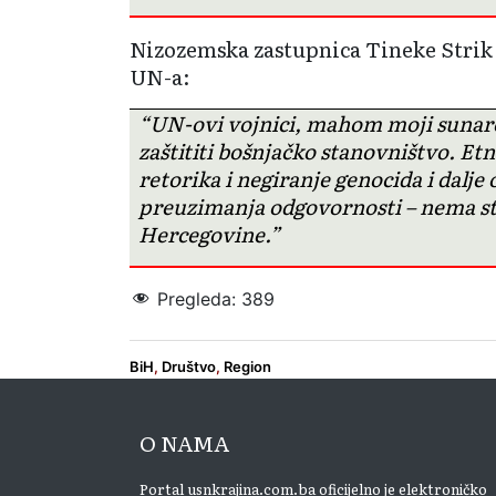
Nizozemska zastupnica Tineke Strik k
UN-a:
“UN-ovi vojnici, mahom moji sunarod
zaštititi bošnjačko stanovništvo. Et
retorika i negiranje genocida i dalje
preuzimanja odgovornosti – nema st
Hercegovine.”
Pregleda:
389
BiH
,
Društvo
,
Region
O NAMA
Portal usnkrajina.com.ba oficijelno je elektroničko