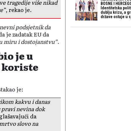
e tragedije više nikad
BOSNE I HERCEGO
se”
, rekao je.
Identitetska polit
dublju krizu, a 
države ostaje u s
nevni podsjetnik da
 da je zadatak EU da
 u miru i dostojanstvu”
.
io je u
 koriste
takao je:
rikom kakvu i danas
s pravi nevina dok
aglašavajući da
 mrtvo slovo na