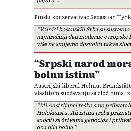
Finski konzervativac Sebastian Tynk
“Vojnici bosanskih Srba su sustavno ub
najmračniji dan moderne evropske hi
više ne smijemo dozvoliti takve zloč
“Srpski narod mora
bolnu istinu”
Austrijski liberal Helmut Brandstätt
vlastitom suočavanju sa zločinima iz 
“Mi Austrijanci teško smo prihvatali
Holokaustu. Ali istinu treba priznat
suočiti sa žrtvama genocida i prihvati
ona bila bolna.”