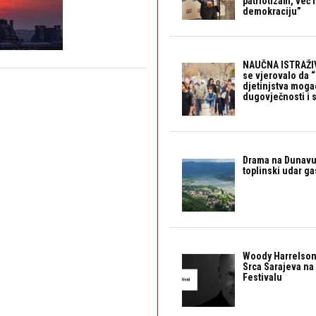
patriotizam, već
demokraciju”
NAUČNA ISTRAŽIV
se vjerovalo da 
djetinjstva mogao 
dugovječnosti i 
Drama na Dunavu:
toplinski udar g
Woody Harrelson
Srca Sarajeva na 
Festivalu