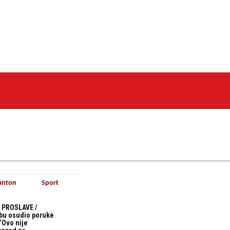
anton
Sport
 PROSLAVE /
bu osudio poruke
“Ovo nije