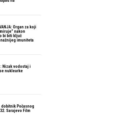
 napad na
ANJA: Organ za koji
“miruje” nakon
bi biti ključ
snažnijeg imuniteta
 Nizak vodostaj i
ase nuklearke
 dobitnik Počasnog
32. Sarajevo Film