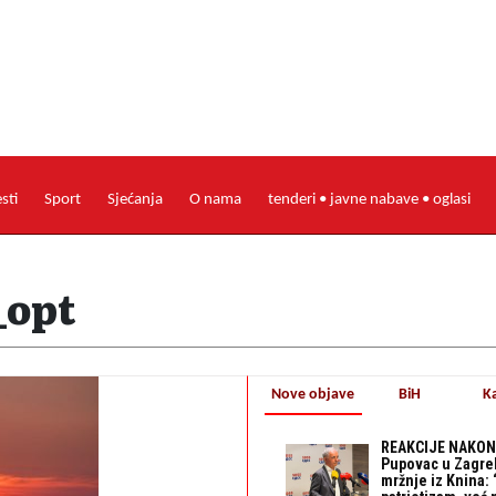
esti
Sport
Sjećanja
O nama
tenderi • javne nabave • oglasi
_opt
Nove objave
BiH
K
REAKCIJE NAKON
Pupovac u Zagre
mržnje iz Knina: 