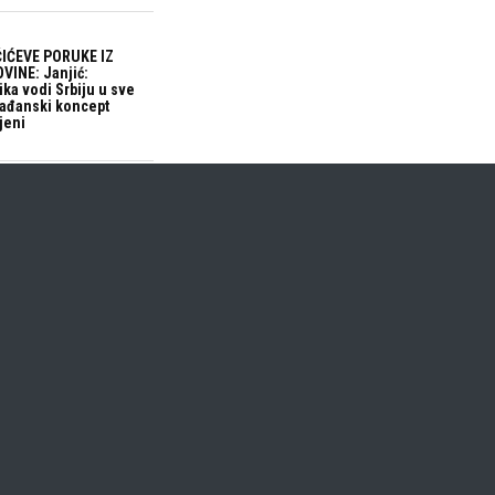
IĆEVE PORUKE IZ
VINE: Janjić:
ika vodi Srbiju u sve
građanski koncept
jeni