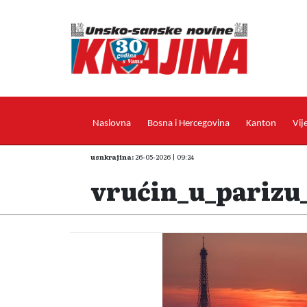
Naslovna
Bosna i Hercegovina
Kanton
Vij
usnkrajina:
26-05-2026 | 09:24
vrućin_u_parizu