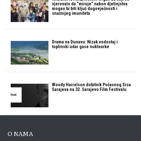
vjerovalo da “miruje” nakon djetinjstva
mogao bi biti ključ dugovječnosti i
snažnijeg imuniteta
Drama na Dunavu: Nizak vodostaj i
toplinski udar gase nuklearke
Woody Harrelson dobitnik Počasnog Srca
Sarajeva na 32. Sarajevo Film Festivalu
O NAMA