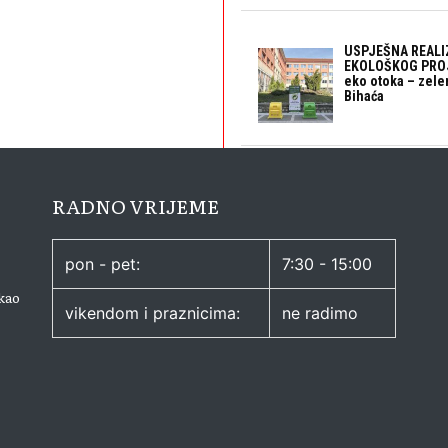
USPJEŠNA REALI
EKOLOŠKOG PROJ
eko otoka – zele
Bihaća
RADNO VRIJEME
pon - pet:
7:30 - 15:00
kao
vikendom i praznicima:
ne radimo