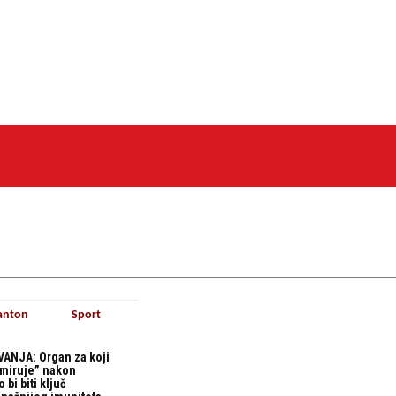
anton
Sport
ANJA: Organ za koji
“miruje” nakon
bi biti ključ