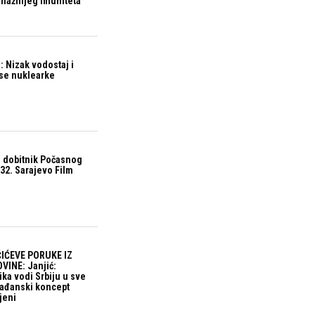
snažnijeg imuniteta
 Nizak vodostaj i
ase nuklearke
 dobitnik Počasnog
32. Sarajevo Film
IĆEVE PORUKE IZ
VINE: Janjić:
ika vodi Srbiju u sve
građanski koncept
jeni