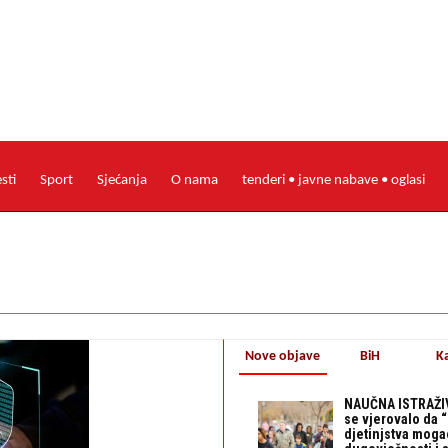
esti
Sport
Sjećanja
O nama
tenderi • javne nabave • oglasi
Nove objave
BiH
K
NAUČNA ISTRAŽIV
se vjerovalo da 
djetinjstva mogao 