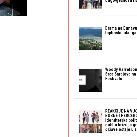
dugovječnosti i 
Drama na Dunavu:
toplinski udar g
Woody Harrelson
Srca Sarajeva na 
Festivalu
REAKCIJE NA VUČ
BOSNE I HERCEGO
Identitetska polit
dublju krizu, a 
države ostaje u s