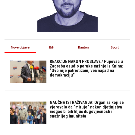
Nove objave
BiH
Kanton
Sport
REAKCIJE NAKON PROSLAVE / Pupovac u
Zagrebu osudio poruke mržnje iz Knina:
“Ovo nije patriotizam, već napad na
demokraciju”
NAUČNA ISTRAŽIVANJA: Organ za koji se
vjerovalo da “miruje” nakon djetinjstva
mogao bi biti ključ dugovječnosti i
snažnijeg imuniteta