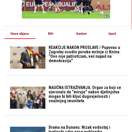
Nove objave
BiH
Kanton
Sport
REAKCIJE NAKON PROSLAVE / Pupovac u
Zagrebu osudio poruke mržnje iz Knina:
“Ovo nije patriotizam, već napad na
demokraciju”
NAUČNA ISTRAŽIVANJA: Organ za koji se
vjerovalo da “miruje” nakon djetinjstva
mogao bi biti ključ dugovječnosti i
snažnijeg imuniteta
Drama na Dunavu: Nizak vodostaj i
toplinski udar gase nuklearke