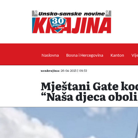
Naslovna
Bosna i Hercegovina
Kanton
Vij
usnkrajina:
26-04-2025 | 09:53
Mještani Gate k
“Naša djeca oboli