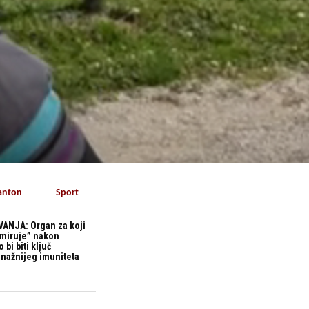
anton
Sport
ANJA: Organ za koji
“miruje” nakon
bi biti ključ
snažnijeg imuniteta