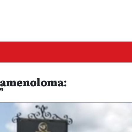
 kamenoloma:
”