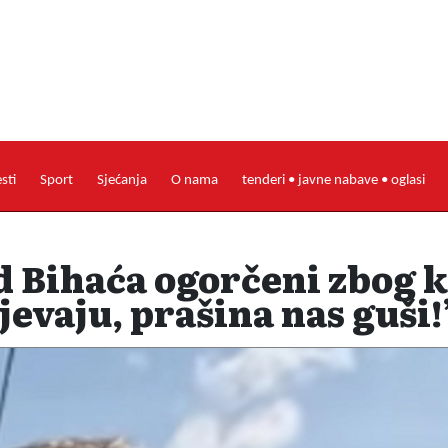
esti
Sport
Sjećanja
O nama
tenderi • javne nabave • oglasi
od Bihaća ogorčeni zbog
jevaju, prašina nas guši!