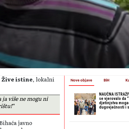
g
Žive istine
, lokalni
Nove objave
BiH
K
NAUČNA ISTRAŽIV
a ja više ne mogu ni
se vjerovalo da 
djetinjstva mogao 
ištu!
“
dugovječnosti i 
Bihaća javno