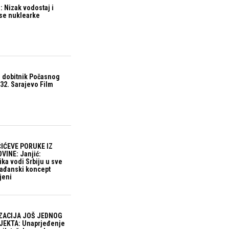
 Nizak vodostaj i
ase nuklearke
 dobitnik Počasnog
32. Sarajevo Film
IĆEVE PORUKE IZ
VINE: Janjić:
ika vodi Srbiju u sve
građanski koncept
jeni
ZACIJA JOŠ JEDNOG
EKTA: Unaprjeđenje