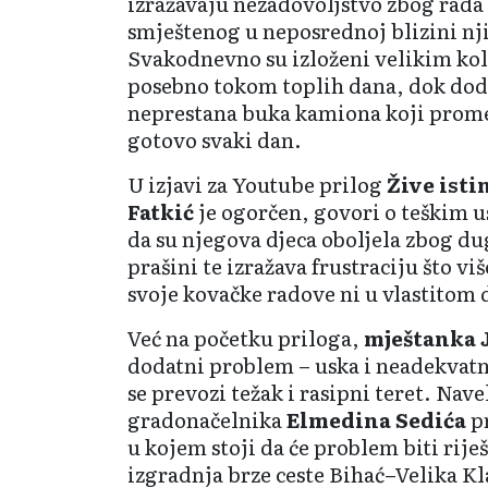
izražavaju nezadovoljstvo zbog ra
smještenog u neposrednoj blizini n
Svakodnevno su izloženi velikim ko
posebno tokom toplih dana, dok doda
neprestana buka kamiona koji prome
gotovo svaki dan.
U izjavi za Youtube prilog
Žive isti
Fatkić
je ogorčen, govori o teškim u
da su njegova djeca oboljela zbog du
prašini te izražava frustraciju što vi
svoje kovačke radove ni u vlastitom 
Već na početku priloga,
mještanka 
dodatni problem – uska i neadekvat
se prevozi težak i rasipni teret. Navel
gradonačelnika
Elmedina Sedića
pr
u kojem stoji da će problem biti rije
izgradnja brze ceste Bihać–Velika K