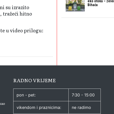
eko otoka – zele
Bihaća
i su izrazito
, tražeći hitno
te u video prilogu:
RADNO VRIJEME
pon - pet:
7:30 - 15:00
kao
vikendom i praznicima:
ne radimo