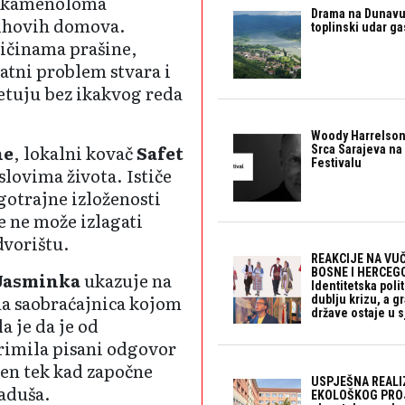
da kamenoloma
Drama na Dunavu:
jihovih domova.
toplinski udar g
ličinama prašine,
tni problem stvara i
tuju bez ikakvog reda
Woody Harrelson
ne
, lokalni kovač
Safet
Srca Sarajeva na 
Festivalu
slovima života. Ističe
gotrajne izloženosti
še ne može izlagati
dvorištu.
REAKCIJE NA VUČ
BOSNE I HERCEGO
Jasminka
ukazuje na
Identitetska polit
na saobraćajnica kojom
dublju krizu, a 
države ostaje u s
a je da je od
imila pisani odgovor
šen tek kad započne
USPJEŠNA REALI
laduša.
EKOLOŠKOG PROJ