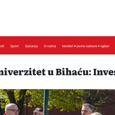
esti
Sport
Sjećanja
O nama
tenderi • javne nabave • oglasi
iverzitet u Bihaću: Inve