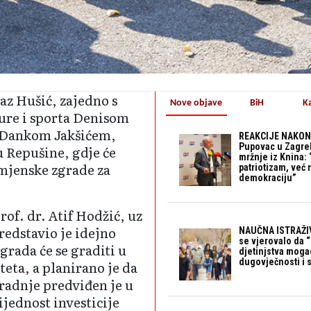
z Hušić, zajedno s
Nove objave
BiH
K
ure i sporta Denisom
 Dankom Jakšićem,
REAKCIJE NAKON
Pupovac u Zagre
u Repušine, gdje će
mržnje iz Knina: 
mjenske zgrade za
patriotizam, već
demokraciju”
rof. dr. Atif Hodžić, uz
edstavio je idejno
NAUČNA ISTRAŽIV
se vjerovalo da 
grada će se graditi u
djetinjstva mogao 
dugovječnosti i 
eta, a planirano je da
radnje predviđen je u
ijednost investicije