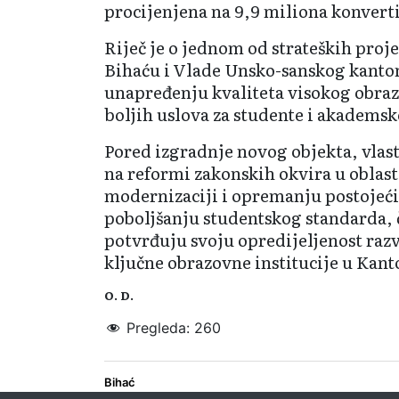
procijenjena na 9,9 miliona konvert
Riječ je o jednom od strateških proj
Bihaću i Vlade Unsko-sanskog kant
unapređenju kvaliteta visokog obraz
boljih uslova za studente i akademsk
Pored izgradnje novog objekta, vlas
na reformi zakonskih okvira u oblas
modernizaciji i opremanju postojeći
poboljšanju studentskog standarda,
potvrđuju svoju opredijeljenost raz
ključne obrazovne institucije u Kan
O. D.
Pregleda:
260
Bihać