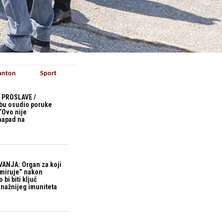
anton
Sport
 PROSLAVE /
bu osudio poruke
“Ovo nije
 napad na
ANJA: Organ za koji
“miruje” nakon
bi biti ključ
snažnijeg imuniteta