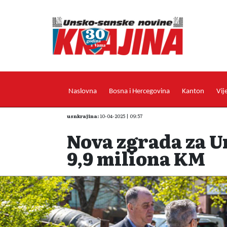
Naslovna
Bosna i Hercegovina
Kanton
Vij
usnkrajina:
10-04-2025 | 09:57
Nova zgrada za Un
9,9 miliona KM