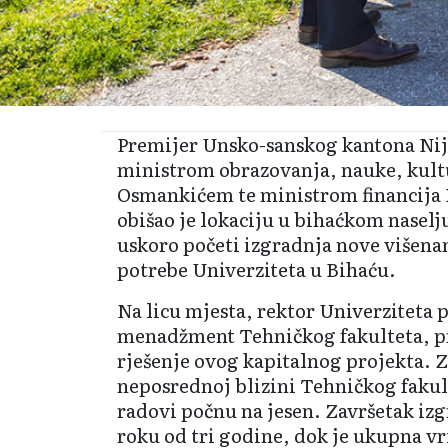
Premijer Unsko-sanskog kantona Nija
ministrom obrazovanja, nauke, kult
Osmankićem te ministrom financija
obišao je lokaciju u bihaćkom naselj
uskoro početi izgradnja nove višena
potrebe Univerziteta u Bihaću.
Na licu mjesta, rektor Univerziteta p
menadžment Tehničkog fakulteta, pr
rješenje ovog kapitalnog projekta. Z
neposrednoj blizini Tehničkog fakult
radovi počnu na jesen. Završetak izg
roku od tri godine, dok je ukupna vr