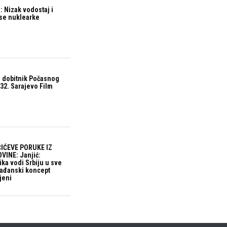
 Nizak vodostaj i
ase nuklearke
 dobitnik Počasnog
32. Sarajevo Film
IĆEVE PORUKE IZ
VINE: Janjić:
ika vodi Srbiju u sve
građanski koncept
jeni