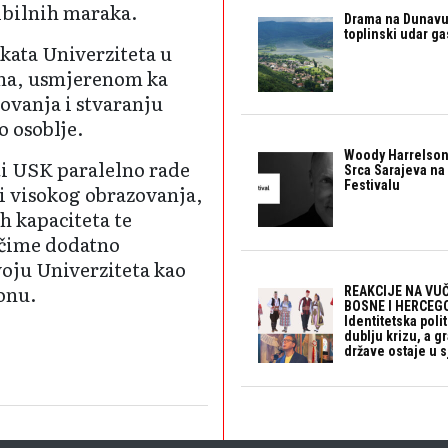
ibilnih maraka.
Drama na Dunavu:
toplinski udar g
ekata Univerziteta u
ona, usmjerenom ka
ovanja i stvaranju
o osoblje.
Woody Harrelson
ti USK paralelno rade
Srca Sarajeva na 
Festivalu
ti visokog obrazovanja,
h kapaciteta te
 čime dodatno
voju Univerziteta kao
tonu.
REAKCIJE NA VUČ
BOSNE I HERCEGO
Identitetska polit
dublju krizu, a 
države ostaje u s